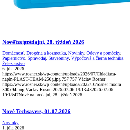
Menu
Menu
Nové na predajni, 28. týždeň 2026
Facebook
Domácnosť
,
Drogéria a kozmetika
,
Novinky
,
Odevy a pomôcky
,
Papiernictvo
,
Spravodaj
,
Stavebniny
,
Výpočtová a čierna technika
,
Železiarstvo
6. júla 2026
https://www.rosner.sk/wp-content/uploads/2026/07/Chladiaca-
napln-PLAST-TEAM-250g.jpg
757
757
Václav Rosner
https://www.rosner.sk/wp-content/uploads/2022/10/rosner-modra-
300x94.png
Václav Rosner
2026-07-06 19:13:43
2026-07-06
19:18:47
Nové na predajni, 28. týždeň 2026
Nové Techsavers, 01.07.2026
Novinky
1. júla 2026