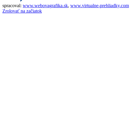
spracoval:
www.webovagrafika.sk
,
www.virtualne-prehliadky.com
Zrolovať na začiatok