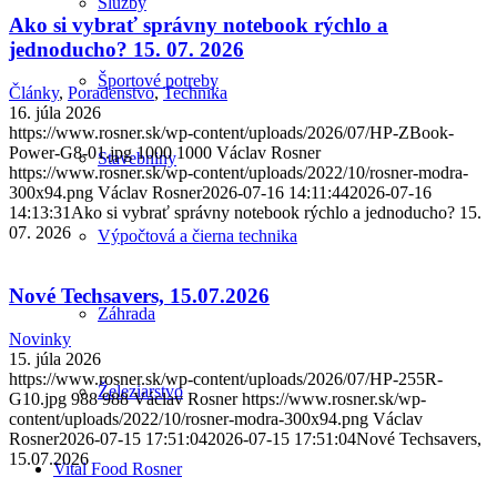
Služby
Ako si vybrať správny notebook rýchlo a
jednoducho? 15. 07. 2026
Športové potreby
Články
,
Poradenstvo
,
Technika
16. júla 2026
https://www.rosner.sk/wp-content/uploads/2026/07/HP-ZBook-
Power-G8-01.jpg
1000
1000
Václav Rosner
Stavebniny
https://www.rosner.sk/wp-content/uploads/2022/10/rosner-modra-
300x94.png
Václav Rosner
2026-07-16 14:11:44
2026-07-16
14:13:31
Ako si vybrať správny notebook rýchlo a jednoducho? 15.
07. 2026
Výpočtová a čierna technika
Nové Techsavers, 15.07.2026
Záhrada
Novinky
15. júla 2026
https://www.rosner.sk/wp-content/uploads/2026/07/HP-255R-
Železiarstvo
G10.jpg
988
988
Václav Rosner
https://www.rosner.sk/wp-
content/uploads/2022/10/rosner-modra-300x94.png
Václav
Rosner
2026-07-15 17:51:04
2026-07-15 17:51:04
Nové Techsavers,
15.07.2026
Vital Food Rosner