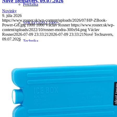
Nové Techsavers, 09.07.2026
Petržalka
Novinky
9. júla 2026
https://www.rosner.sk/wp-content/uploads/2026/07/HP-ZBook-
SPRAVODAJ 1000+
Power-G8.jpg
1000
1000
Václav Rosner
https://www.rosner.sk/wp-
content/uploads/2022/10/rosner-modra-300x94.png
Václav
Rosner
2026-07-09 23:33:21
2026-07-09 23:33:21
Nové Techsavers,
09.07.2026
Technika
Návody
Poradenstvo
Kontakt
Vyhľadávanie