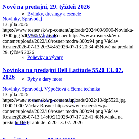
Nové na predajni, 29. týždeň 2026
Bylinky, dresingy a esencie
Novinky
,
Spravodaj
13. júla 2026
https://www.rosner.sk/wp-content/uploads/2024/09/9900-Novinka-
Mäso a hydina
0300.jpg
300
300
Václav Rosner
https://www.rosner.sk/wp-
content/uploads/2022/10/rosner-modra-300x94.png
Václav
Rosner
2026-07-13 20:34:45
2026-07-13 20:34:45
Nové na predajni,
29. týždeň 2026
Polievky a vývary
Novinka na predajni Dell Latitude 5520 13. 07.
2026
Ryby a dary mora
Novinky
,
Spravodaj
,
Výpočtová a čierna technika
13. júla 2026
https://www.rosner.sk/wp-content/uploads/2022/10/dp5520.jpg
Zeleninové jedlá a šaláty
1000
1000
Václav Rosner
https://www.rosner.sk/wp-
content/uploads/2022/10/rosner-modra-300x94.png
Václav
Rosner
2026-07-13 14:40:21
2026-07-17 22:41:48
Novinka na
predajni Dell Latitude 5520 13. 07. 2026
Články