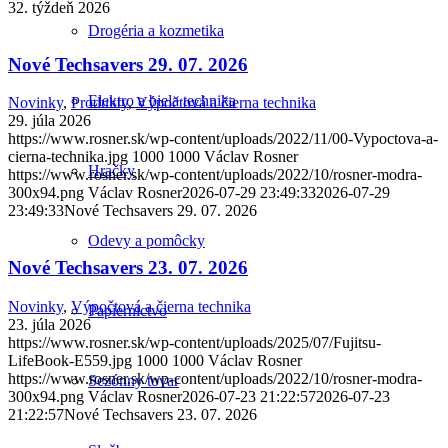
32. týždeň 2026
Drogéria a kozmetika
Nové Techsavers 29. 07. 2026
Elektro a biela technika
Novinky
,
Produkty
,
Výpočtová a čierna technika
29. júla 2026
https://www.rosner.sk/wp-content/uploads/2022/11/00-Vypoctova-a-
cierna-technika.jpg
1000
1000
Václav Rosner
Hračky
https://www.rosner.sk/wp-content/uploads/2022/10/rosner-modra-
300x94.png
Václav Rosner
2026-07-29 23:49:33
2026-07-29
23:49:33
Nové Techsavers 29. 07. 2026
Odevy a pomôcky
Nové Techsavers 23. 07. 2026
Novinky
,
Výpočtová a čierna technika
Papiernictvo
23. júla 2026
https://www.rosner.sk/wp-content/uploads/2025/07/Fujitsu-
LifeBook-E559.jpg
1000
1000
Václav Rosner
https://www.rosner.sk/wp-content/uploads/2022/10/rosner-modra-
Sezónny tovar
300x94.png
Václav Rosner
2026-07-23 21:22:57
2026-07-23
21:22:57
Nové Techsavers 23. 07. 2026