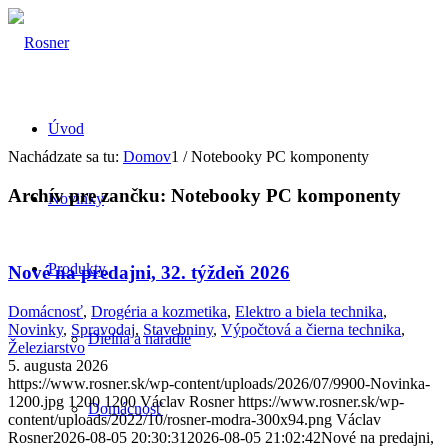
Úvod
Nachádzate sa tu:
Domov
1
/
Notebooky PC komponenty
Archív pre zančku:
Notebooky PC komponenty
Novinky
Produkty
Nové na predajni, 32. týždeň 2026
Domácnosť
,
Drogéria a kozmetika
,
Elektro a biela technika
,
Novinky
,
Spravodaj
,
Stavebniny
,
Výpočtová a čierna technika
,
Dielňa a náradie
Železiarstvo
5. augusta 2026
https://www.rosner.sk/wp-content/uploads/2026/07/9900-Novinka-
1200.jpg
1200
1200
Václav Rosner
https://www.rosner.sk/wp-
Domácnosť
content/uploads/2022/10/rosner-modra-300x94.png
Václav
Rosner
2026-08-05 20:30:31
2026-08-05 21:02:42
Nové na predajni,