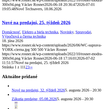
https://www.rosner.sk/wp-content/uploads/2022/10/rosner-modra-
300x94.png
Václav Rosner
2026-06-18 20:36:47
2026-07-01
19:05:48
Nové Techsavers, 18.06.2026
Nové na predajni, 25. týždeň 2026
Domácnosť
,
Elektro a biela technika
,
Novinky
,
Spravodaj
,
Výpočtová a čierna technika
18. júna 2026
https://www.rosner.sk/wp-content/uploads/2026/06/WC-suprava-
YORK-cierna.jpg
500
500
Václav Rosner
https://www.rosner.sk/wp-content/uploads/2022/10/rosner-modra-
300x94.png
Václav Rosner
2026-06-18 17:16:01
2026-07-02
11:51:57
Nové na predajni, 25. týždeň 2026
Stránka 1 z 11
1
2
3
›
»
Aktuálne pridané
Nové na predajni, 32. týždeň 2026
5. augusta 2026 - 20:30
Zákutia predajne, 05.08.2026
5. augusta 2026 - 20:30