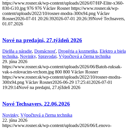
https://www.rosner.sk/wp-content/uploads/2026/07/HP-Elite-x360-
830-G10.jpg
976
976
Václav Rosner
https://www.rosner.sk/wp-
content/uploads/2022/10/rosner-modra-300x94.png
Václav
Rosner
2026-07-01 20:26:39
2026-07-01 20:26:39
Nové Techsavers,
01.07.2026
Nové na predajni, 27.týždeň 2026
Dielňa a náradie
,
Domácnosť
,
Drogéria a kozmetika
,
Elektro a biela
technika
,
Novinky
,
Spravodaj
,
Výpočtová a čierna technika
29. júna 2026
https://www.rosner.sk/wp-content/uploads/2026/06/Batoh-ruksak-
vak-s-rolovacim-vrchom.jpg
800
800
Václav Rosner
https://www.rosner.sk/wp-content/uploads/2022/10/rosner-modra-
300x94.png
Václav Rosner
2026-06-29 17:25:41
2026-07-01
19:29:14
Nové na predajni, 27.týždeň 2026
Nové Techsavers, 22.06.2026
Novinky
,
Výpočtová a čierna technika
22. júna 2026
https://www.rosner.sk/wp-content/uploads/2026/06/Lenovo-