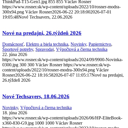
ThinkPad-T15-Gen1.jpg
855
855
Václav Rosner
https://www.rosner.sk/wp-content/uploads/2022/10/rosner-modra-
300x94.png
Václav Rosner
2026-06-22 20:18:00
2026-07-01
19:05:48
Nové Techsavers, 22.06.2026
Nové na predajni, 26.týždeň 2026
Domácnosť
,
Elektro a biela technika
,
Novinky
,
Papiernictvo
,
Športové potreby
,
Spravodaj
,
Výpočtová a čierna technika
22. júna 2026
https://www.rosner.sk/wp-content/uploads/2024/09/9900-Novinka-
0300.jpg
300
300
Václav Rosner
https://www.rosner.sk/wp-
content/uploads/2022/10/rosner-modra-300x94.png
Václav
Rosner
2026-06-22 18:16:58
2026-07-07 11:05:17
Nové na predajni,
26.týždeň 2026
Nové Techsavers, 18.06.2026
Novinky
,
Výpočtová a čierna technika
18. júna 2026
https://www.rosner.sk/wp-content/uploads/2026/06/HP-EliteBook-
x360-830-G9.jpg
1000
1000
Václav Rosner