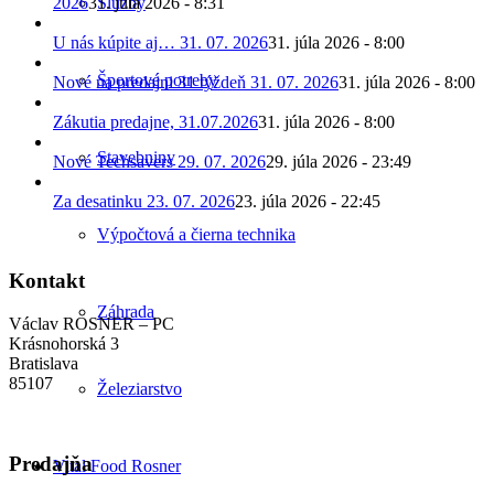
2026
31. júla 2026 - 8:31
Služby
U nás kúpite aj… 31. 07. 2026
31. júla 2026 - 8:00
Športové potreby
Nové na predajni 31 týždeň 31. 07. 2026
31. júla 2026 - 8:00
Zákutia predajne, 31.07.2026
31. júla 2026 - 8:00
Stavebniny
Nové Techsavers 29. 07. 2026
29. júla 2026 - 23:49
Za desatinku 23. 07. 2026
23. júla 2026 - 22:45
Výpočtová a čierna technika
Kontakt
Záhrada
Václav ROSNER – PC
Krásnohorská 3
Bratislava
85107
Železiarstvo
Predajňa
Vital Food Rosner