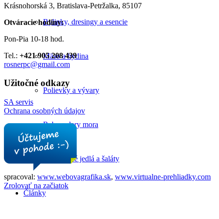
Krásnohorská 3, Bratislava-Petržalka, 85107
Bylinky, dresingy a esencie
Otváracie hodiny:
Pon-Pia 10-18 hod.
Tel.:
+421 905 208 439
Mäso a hydina
rosnerpc@gmail.com
Užitočné odkazy
Polievky a vývary
SA servis
Ochrana osobných údajov
Ryby a dary mora
Zeleninové jedlá a šaláty
spracoval:
www.webovagrafika.sk
,
www.virtualne-prehliadky.com
Zrolovať na začiatok
Články