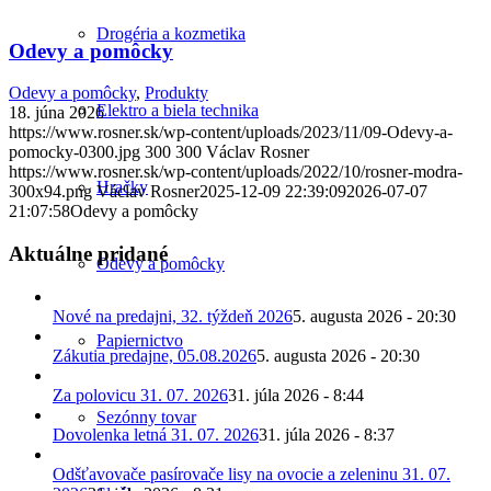
Drogéria a kozmetika
Odevy a pomôcky
Odevy a pomôcky
,
Produkty
Elektro a biela technika
18. júna 2026
https://www.rosner.sk/wp-content/uploads/2023/11/09-Odevy-a-
pomocky-0300.jpg
300
300
Václav Rosner
https://www.rosner.sk/wp-content/uploads/2022/10/rosner-modra-
Hračky
300x94.png
Václav Rosner
2025-12-09 22:39:09
2026-07-07
21:07:58
Odevy a pomôcky
Aktuálne pridané
Odevy a pomôcky
Nové na predajni, 32. týždeň 2026
5. augusta 2026 - 20:30
Papiernictvo
Zákutia predajne, 05.08.2026
5. augusta 2026 - 20:30
Za polovicu 31. 07. 2026
31. júla 2026 - 8:44
Sezónny tovar
Dovolenka letná 31. 07. 2026
31. júla 2026 - 8:37
Odšťavovače pasírovače lisy na ovocie a zeleninu 31. 07.