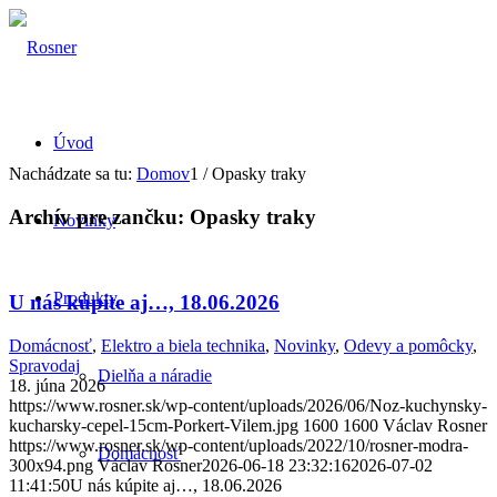
Úvod
Nachádzate sa tu:
Domov
1
/
Opasky traky
Archív pre zančku:
Opasky traky
Novinky
Produkty
U nás kúpite aj…, 18.06.2026
Domácnosť
,
Elektro a biela technika
,
Novinky
,
Odevy a pomôcky
,
Spravodaj
Dielňa a náradie
18. júna 2026
https://www.rosner.sk/wp-content/uploads/2026/06/Noz-kuchynsky-
kucharsky-cepel-15cm-Porkert-Vilem.jpg
1600
1600
Václav Rosner
https://www.rosner.sk/wp-content/uploads/2022/10/rosner-modra-
Domácnosť
300x94.png
Václav Rosner
2026-06-18 23:32:16
2026-07-02
11:41:50
U nás kúpite aj…, 18.06.2026