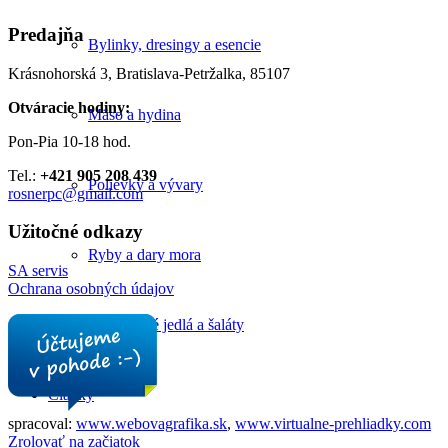
Predajňa
Bylinky, dresingy a esencie
Krásnohorská 3, Bratislava-Petržalka, 85107
Otváracie hodiny:
Mäso a hydina
Pon-Pia 10-18 hod.
Tel.:
+421 905 208 439
Polievky a vývary
rosnerpc@gmail.com
Užitočné odkazy
Ryby a dary mora
SA servis
Ochrana osobných údajov
Zeleninové jedlá a šaláty
Články
spracoval:
www.webovagrafika.sk
,
www.virtualne-prehliadky.com
Zrolovať na začiatok