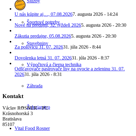
Služby
U nás kúpite aj…, 07.08.2026
7. augusta 2026 - 14:24
Športové potreby
Nové na predajni, 32. týždeň 2026
5. augusta 2026 - 20:30
Zákutia predajne, 05.08.2026
5. augusta 2026 - 20:30
Stavebniny
Za polovicu 31. 07. 2026
31. júla 2026 - 8:44
Dovolenka letná 31. 07. 2026
31. júla 2026 - 8:37
Výpočtová a čierna technika
Odšťavovače pasírovače lisy na ovocie a zeleninu 31. 07.
2026
31. júla 2026 - 8:31
Záhrada
Kontakt
Železiarstvo
Václav ROSNER – PC
Krásnohorská 3
Bratislava
85107
Vital Food Rosner