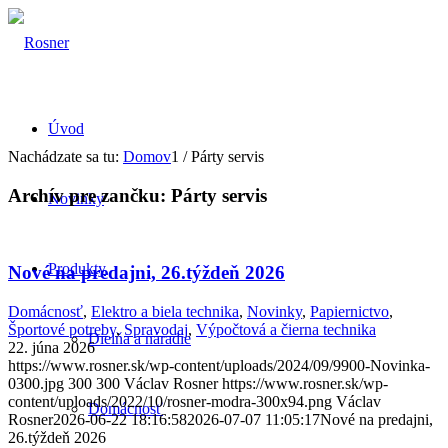
Úvod
Nachádzate sa tu:
Domov
1
/
Párty servis
Archív pre zančku:
Párty servis
Novinky
Produkty
Nové na predajni, 26.týždeň 2026
Domácnosť
,
Elektro a biela technika
,
Novinky
,
Papiernictvo
,
Športové potreby
,
Spravodaj
,
Výpočtová a čierna technika
Dielňa a náradie
22. júna 2026
https://www.rosner.sk/wp-content/uploads/2024/09/9900-Novinka-
0300.jpg
300
300
Václav Rosner
https://www.rosner.sk/wp-
content/uploads/2022/10/rosner-modra-300x94.png
Václav
Domácnosť
Rosner
2026-06-22 18:16:58
2026-07-07 11:05:17
Nové na predajni,
26.týždeň 2026