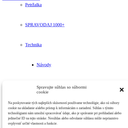
Petržalka
SPRAVODAJ 1000+
Technika
Návody
Poradenstvo
Spravujte súhlas so súbormi
cookie
Na poskytovanie tých najlepších skúseností používame technológie, ako sú súbory
Kontakt
cookie na ukladanie a/alebo prístup k informáciám o zariadení. Súhlas s týmito
technológiami nám umožní spracovávať údaje, ako je správanie pri prehliadaní alebo
jedinečné ID na tejto stránke. Nesúhlas alebo odvolanie súhlasu môže nepriaznivo
ovplyvniť určité vlastnosti a funkcie.
Vyhľadávanie