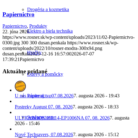
Drogéria a kozmetika
Papiernictvo
Papiernictvo
,
Produkty
Elektro a biela technika
22. júna 2026
https://www.rosner.sk/wp-content/uploads/2023/11/02-Papiernictvo-
0300.jpg
300
300
dusan.penkala
https://www.rosner.sk/wp-
content/uploads/2022/10/rosner-modra-300x94.png
Hračky
dusan.penkala
2025-12-16 16:57:00
2026-07-07
17:39:21
Papiernictvo
Aktuálne pridané
Odevy a pomôcky
U nás kúpite aj…, 07.08.2026
7. augusta 2026 - 19:43
Papiernictvo
Postreky August 07. 08. 2026
7. augusta 2026 - 18:33
Sezónny tovar
ULTRABOOK HP 14-EP1006NA 07. 08. 2026
7. augusta
2026 - 15:46
Nové Techsavers, 07.08.2026
7. augusta 2026 - 15:12