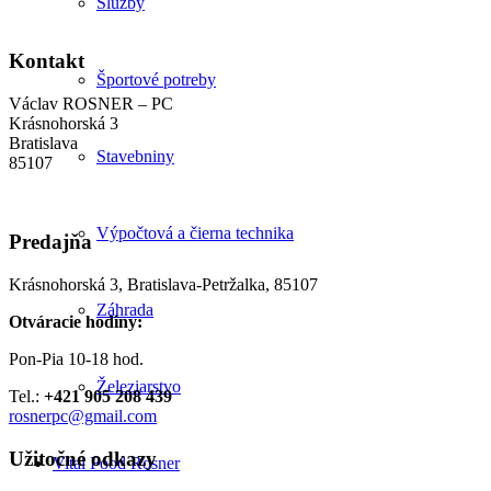
Služby
Kontakt
Športové potreby
Václav ROSNER – PC
Krásnohorská 3
Bratislava
Stavebniny
85107
Výpočtová a čierna technika
Predajňa
Krásnohorská 3, Bratislava-Petržalka, 85107
Záhrada
Otváracie hodiny:
Pon-Pia 10-18 hod.
Železiarstvo
Tel.:
+421 905 208 439
rosnerpc@gmail.com
Užitočné odkazy
Vital Food Rosner