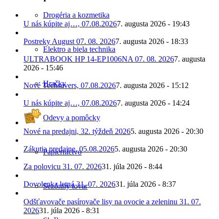
Drogéria a kozmetika
U nás kúpite aj…, 07.08.2026
7. augusta 2026 - 19:43
Postreky August 07. 08. 2026
7. augusta 2026 - 18:33
Elektro a biela technika
ULTRABOOK HP 14-EP1006NA 07. 08. 2026
7. augusta
2026 - 15:46
Hračky
Nové Techsavers, 07.08.2026
7. augusta 2026 - 15:12
U nás kúpite aj…, 07.08.2026
7. augusta 2026 - 14:24
Odevy a pomôcky
Nové na predajni, 32. týždeň 2026
5. augusta 2026 - 20:30
Zákutia predajne, 05.08.2026
5. augusta 2026 - 20:30
Papiernictvo
Za polovicu 31. 07. 2026
31. júla 2026 - 8:44
Dovolenka letná 31. 07. 2026
31. júla 2026 - 8:37
Sezónny tovar
Odšťavovače pasírovače lisy na ovocie a zeleninu 31. 07.
2026
31. júla 2026 - 8:31