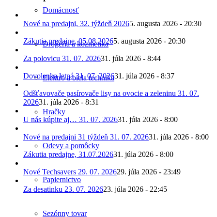
Domácnosť
Nové na predajni, 32. týždeň 2026
5. augusta 2026 - 20:30
Zákutia predajne, 05.08.2026
5. augusta 2026 - 20:30
Drogéria a kozmetika
Za polovicu 31. 07. 2026
31. júla 2026 - 8:44
Dovolenka letná 31. 07. 2026
31. júla 2026 - 8:37
Elektro a biela technika
Odšťavovače pasírovače lisy na ovocie a zeleninu 31. 07.
2026
31. júla 2026 - 8:31
Hračky
U nás kúpite aj… 31. 07. 2026
31. júla 2026 - 8:00
Nové na predajni 31 týždeň 31. 07. 2026
31. júla 2026 - 8:00
Odevy a pomôcky
Zákutia predajne, 31.07.2026
31. júla 2026 - 8:00
Nové Techsavers 29. 07. 2026
29. júla 2026 - 23:49
Papiernictvo
Za desatinku 23. 07. 2026
23. júla 2026 - 22:45
Sezónny tovar