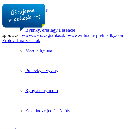
Vital Food Rosner
Bylinky, dresingy a esencie
spracoval:
www.webovagrafika.sk
,
www.virtualne-prehliadky.com
Zrolovať na začiatok
Mäso a hydina
Polievky a vývary
Ryby a dary mora
Zeleninové jedlá a šaláty