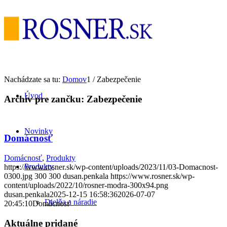
Nachádzate sa tu:
Domov
1
/
Zabezpečenie
Úvod
Archív pre zančku:
Zabezpečenie
Novinky
Domácnosť
Domácnosť
,
Produkty
Produkty
https://www.rosner.sk/wp-content/uploads/2023/11/03-Domacnost-
0300.jpg
300
300
dusan.penkala
https://www.rosner.sk/wp-
content/uploads/2022/10/rosner-modra-300x94.png
dusan.penkala
2025-12-15 16:58:36
2026-07-07
Dielňa a náradie
20:45:10
Domácnosť
Aktuálne pridané