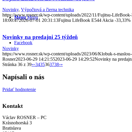
Novinky
,
Výpočtová a čierna technika
https://www.rosner.sk/wp-content/uploads/2022/11/Fujitsu-LifeBook
Menu
Menu
18:00:47
2026-07-01 20:31:13
Fujitsu LifeBook E544 Akcia -33,33%
Novinky na predajni 25 týždeň
Facebook
Novinky
https://www.rosner.sk/wp-content/uploads/2023/06/Klobuk-s-maslou
Rosner
2023-06-29 14:21:55
2023-06-29 14:29:52
Novinky na predajn
Stránka 36 z 39
«
‹
34
35
36
37
38
›
»
Napísali o nás
Pridať hodnotenie
Kontakt
Václav ROSNER – PC
Krásnohorská 3
Bratislava