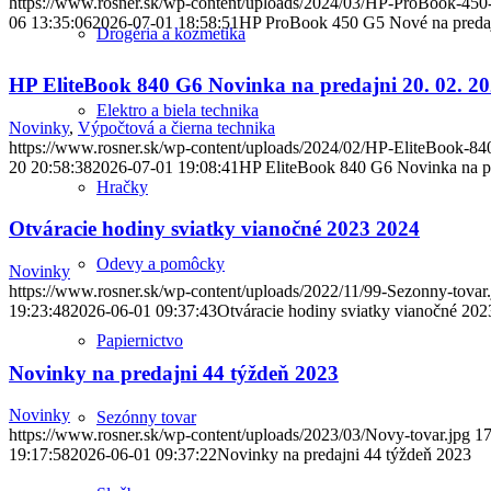
https://www.rosner.sk/wp-content/uploads/2024/03/HP-ProBook-450
06 13:35:06
2026-07-01 18:58:51
HP ProBook 450 G5 Nové na predaj
Drogéria a kozmetika
HP EliteBook 840 G6 Novinka na predajni 20. 02. 2
Elektro a biela technika
Novinky
,
Výpočtová a čierna technika
https://www.rosner.sk/wp-content/uploads/2024/02/HP-EliteBook-84
20 20:58:38
2026-07-01 19:08:41
HP EliteBook 840 G6 Novinka na pr
Hračky
Otváracie hodiny sviatky vianočné 2023 2024
Odevy a pomôcky
Novinky
https://www.rosner.sk/wp-content/uploads/2022/11/99-Sezonny-tovar.
19:23:48
2026-06-01 09:37:43
Otváracie hodiny sviatky vianočné 20
Papiernictvo
Novinky na predajni 44 týždeň 2023
Novinky
Sezónny tovar
https://www.rosner.sk/wp-content/uploads/2023/03/Novy-tovar.jpg
1
19:17:58
2026-06-01 09:37:22
Novinky na predajni 44 týždeň 2023