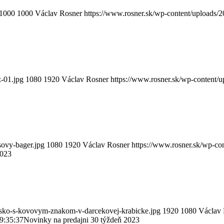
1000
1000
Václav Rosner
https://www.rosner.sk/wp-content/uploads/
z-01.jpg
1080
1920
Václav Rosner
https://www.rosner.sk/wp-content/
sovy-bager.jpg
1080
1920
Václav Rosner
https://www.rosner.sk/wp-co
2023
nsko-s-kovovym-znakom-v-darcekovej-krabicke.jpg
1920
1080
Václav 
9:35:37
Novinky na predajni 30 týždeň 2023