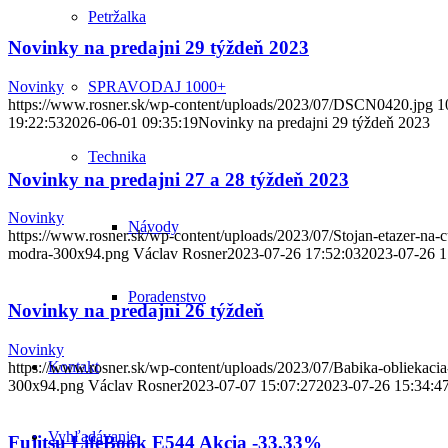
Petržalka
Novinky na predajni 29 týždeň 2023
Novinky
SPRAVODAJ 1000+
https://www.rosner.sk/wp-content/uploads/2023/07/DSCN0420.jpg
1
19:22:53
2026-06-01 09:35:19
Novinky na predajni 29 týždeň 2023
Technika
Novinky na predajni 27 a 28 týždeň 2023
Novinky
Návody
https://www.rosner.sk/wp-content/uploads/2023/07/Stojan-etazer-na
modra-300x94.png
Václav Rosner
2023-07-26 17:52:03
2023-07-26 1
Poradenstvo
Novinky na predajni 26 týždeň
Novinky
Kontakt
https://www.rosner.sk/wp-content/uploads/2023/07/Babika-obliekacia
300x94.png
Václav Rosner
2023-07-07 15:07:27
2023-07-26 15:34:4
Vyhľadávanie
Fujitsu LifeBook E544 Akcia -33,33%