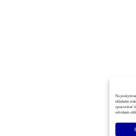
Na poskytovan
ukladanie a/al
spracovávať úd
odvolanie súhl