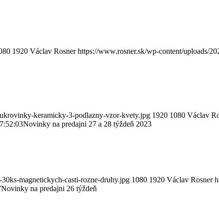
080
1920
Václav Rosner
https://www.rosner.sk/wp-content/uploads/2
-cukrovinky-keramicky-3-podlazny-vzor-kvety.jpg
1920
1080
Václav R
7:52:03
Novinky na predajni 27 a 28 týždeň 2023
-30ks-magnetickych-casti-rozne-druhy.jpg
1080
1920
Václav Rosner
h
7
Novinky na predajni 26 týždeň