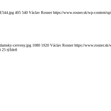
-E544.jpg
405
540
Václav Rosner
https://www.rosner.sk/wp-content/u
-damsky-cerveny.jpg
1080
1920
Václav Rosner
https://www.rosner.sk
i 25 týždeň