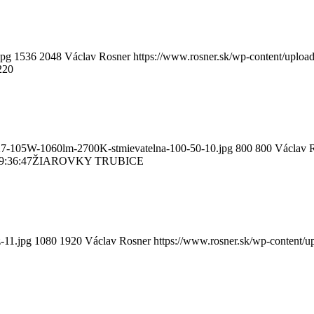
jpg
1536
2048
Václav Rosner
https://www.rosner.sk/wp-content/uplo
220
E27-105W-1060lm-2700K-stmievatelna-100-50-10.jpg
800
800
Václav 
9:36:47
ŽIAROVKY TRUBICE
-11.jpg
1080
1920
Václav Rosner
https://www.rosner.sk/wp-content/