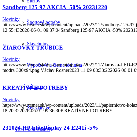
Služby
Sandberg 125-97 AKCIA -50% 20231220
Novinky
Športové potreby
https://www.rosner.sk/wp-content/uploads/2023/12/sandberg-125-97.
12:55:43
2026-06-01 09:37:04
Sandberg 125-97 AKCIA -50% 20231
Stavebniny
ŽIAROVKY TRUBICE
Novinky
https://www.rosner.sk/wp-content/uploads/2022/11/Ziarovka-LED-
Výpočtová a čierna technika
modra-300x94.png
Václav Rosner
2023-11-09 08:33:22
2026-06-01 0
Záhrada
KREATÍVNE POTREBY
Novinky
https://www.rosner.sk/wp-content/uploads/2023/11/papiernictvo-kolaz
Železiarstvo
18:20:32
2026-06-01 09:36:30
KREATÍVNE POTREBY
231024 HP EliteDisplay 24 E241i -5%
Vital Food Rosner