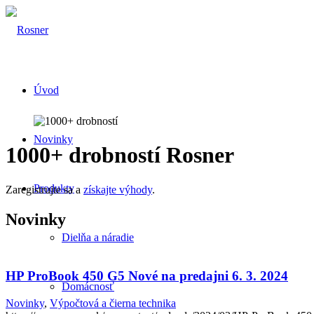
Úvod
Novinky
1000+ drobností Rosner
Produkty
Zaregistrujte sa a
získajte výhody
.
Novinky
Dielňa a náradie
HP ProBook 450 G5 Nové na predajni 6. 3. 2024
Domácnosť
Novinky
,
Výpočtová a čierna technika