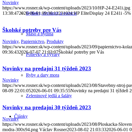
Novinky
https://www.rosner.sk/wp-content/uploads/2023/10/HP-24-E241i.jpg
Bylinky, dresingy a esencie
13:38:47
2026-06-01 09:36:12
231024 HP EliteDisplay 24 E241i -5%
Školské potreby pre Vás
Mäso a hydina
Novinky
,
Papiernictvo
,
Produkty
https://www.rosner.sk/wp-content/uploads/2023/09/papiernictvo-kola
09:36:43
2026-07-07 21:03:07
Školské potreby pre Vás
Polievky a vývary
Novinky na predajni 31 týždeň 2023
Ryby a dary mora
Novinky
https://www.rosner.sk/wp-content/uploads/2023/08/Stavebny-stroj-pa
08-09 22:01:05
2026-06-01 09:35:55
Novinky na predajni 31 týždeň 
Zeleninové jedlá a šaláty
Novinky na predajni 30 týždeň 2023
Články
Novinky
https://www.rosner.sk/wp-content/uploads/2023/08/Ploskacka-Slove
modra-300x94.png
Václav Rosner
2023-08-02 21:03:33
2026-06-01 0