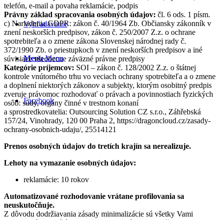
telefón, e-mail a povaha reklamácie, podpis
Právny základ spracovania osobných údajov:
čl. 6 ods. 1 písm.
c) Nariadenia GDPR: zákon č. 40/1964 Zb. Občiansky zákonník v
Vyhľadávanie
znení neskorších predpisov, zákon č. 250/2007 Z.z. o ochrane
spotrebiteľa a o zmene zákona Slovenskej národnej rady č.
372/1990 Zb. o priestupkoch v znení neskorších predpisov a iné
Menu
Menu
súvisiace všeobecne záväzné právne predpisy
Kategórie príjemcov:
SOI – zákon č. 128/2002 Z.z. o štátnej
kontrole vnútorného trhu vo veciach ochrany spotrebiteľa a o zmene
a doplnení niektorých zákonov a subjekty, ktorým osobitný predpis
zveruje právomoc rozhodovať o právach a povinnostiach fyzických
Facebook
osôb: súdy, orgány činné v trestnom konaní
a sprostredkovatelia: Outsourcing Solution CZ s.r.o., Záhřebská
157/24, Vinohrady, 120 00 Praha 2, https://dragoncloud.cz/zasady-
ochrany-osobnich-udaju/, 25514121
Prenos osobných údajov do tretích krajín sa nerealizuje.
Lehoty na vymazanie osobných údajov:
reklamácie: 10 rokov
Automatizované rozhodovanie vrátane profilovania sa
neuskutočňuje.
Z dôvodu dodržiavania zásady minimalizácie sú všetky Vami