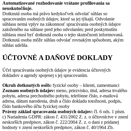
Automatizované rozhodovanie vrátane profilovania sa
neuskutočňuje.
Dotknutá osoba má právo kedykoľvek odvolať súhlas so
spracovaním osobných údajov, ktoré sa jej týkajú. Odvolanie
súhlasu nemá vplyv na zákonnosť spracúvania osobných údajov
založeného na súhlase pred jeho odvolaním; pred poskytnutím
súhlasu musí byť dotknutá osoba o tejto skutočnosti informovaná.
Dotknutá osoba môže súhlas odvolať rovnakým spôsobom, akým
súhlas udelila.
ÚČTOVNÉ A DAŇOVÉ DOKLADY
Účel spracúvania osobných údajov je evidencia účtovných
dokladov a agendy spojenej s jej spracovaním.
Okruh dotknutých osôb:
fyzické osoby – klienti, zamestnanci
Zoznam osobných údajov:
meno, priezvisko, titul, adresa trvalého
pobytu, adresa prechodného pobytu, telefónne číslo, e-mailová
adresa, dátum narodenia, druh a číslo dokladu totožnosti, podpis,
číslo bankového účtu fyzickej osoby
Právny základ spracovania osobných údajov:
čl. 6 ods. 1 písm.
c) Nariadenia GDPR: zákon č. 431/2002 Z. z. o účtovníctve v znení
neskorších predpisov, zákon č. 222/2004 Z. z. o dani z pridanej
hodnoty v znení neskorších predpisov, zákon č. 40/1964 Zb.