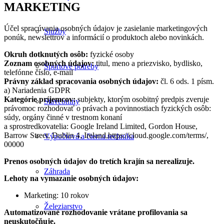
MARKETING
Účel spracúvania osobných údajov je zasielanie marketingových
Služby
ponúk, newslettrov a informácií o produktoch alebo novinkách.
Okruh dotknutých osôb:
fyzické osoby
Zoznam osobných údajov:
titul, meno a priezvisko, bydlisko,
Športové potreby
telefónne číslo, e-mail
Právny základ spracovania osobných údajov:
čl. 6 ods. 1 písm.
a) Nariadenia GDPR
Kategórie príjemcov:
subjekty, ktorým osobitný predpis zveruje
Stavebniny
právomoc rozhodovať o právach a povinnostiach fyzických osôb:
súdy, orgány činné v trestnom konaní
a sprostredkovatelia: Google Ireland Limited, Gordon House,
Barrow Street, Dublin 4, Ireland,https://cloud.google.com/terms/,
Výpočtová a čierna technika
00000
Prenos osobných údajov do tretích krajín sa nerealizuje.
Záhrada
Lehoty na vymazanie osobných údajov:
Marketing: 10 rokov
Železiarstvo
Automatizované rozhodovanie vrátane profilovania sa
neuskutočňuje.