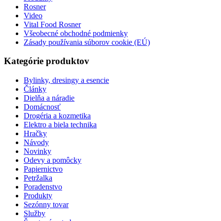
Rosner
Video
Vital Food Rosner
Všeobecné obchodné podmienky
Zásady používania súborov cookie (EÚ)
Kategórie produktov
Bylinky, dresingy a esencie
Články
Dielňa a náradie
Domácnosť
Drogéria a kozmetika
Elektro a biela technika
Hračky
Návody
Novinky
Odevy a pomôcky
Papiernictvo
Petržalka
Poradenstvo
Produkty
Sezónny tovar
Služby