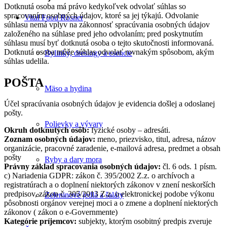
Dotknutá osoba má právo kedykoľvek odvolať súhlas so
spracovaním osobných údajov, ktoré sa jej týkajú. Odvolanie
Vital Food Rosner
súhlasu nemá vplyv na zákonnosť spracúvania osobných údajov
založeného na súhlase pred jeho odvolaním; pred poskytnutím
súhlasu musí byť dotknutá osoba o tejto skutočnosti informovaná.
Dotknutá osoba môže súhlas odvolať rovnakým spôsobom, akým
Bylinky, dresingy a esencie
súhlas udelila.
POŠTA
Mäso a hydina
Účel spracúvania osobných údajov je evidencia došlej a odoslanej
pošty.
Polievky a vývary
Okruh dotknutých osôb:
fyzické osoby – adresáti.
Zoznam osobných údajov:
meno, priezvisko, titul, adresa, názov
organizácie, pracovné zaradenie, e-mailová adresa, predmet a obsah
pošty
Ryby a dary mora
Právny základ spracovania osobných údajov:
čl. 6 ods. 1 písm.
c) Nariadenia GDPR: zákon č. 395/2002 Z.z. o archívoch a
registratúrach a o doplnení niektorých zákonov v znení neskorších
predpisov, zákon č. 305/2013 Z.z. o elektronickej podobe výkonu
Zeleninové jedlá a šaláty
pôsobnosti orgánov verejnej moci a o zmene a doplnení niektorých
zákonov ( zákon o e-Governmente)
Kategórie príjemcov:
subjekty, ktorým osobitný predpis zveruje