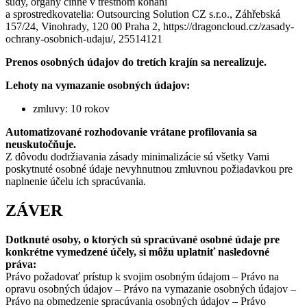
súdy, orgány činné v trestnom konaní
a sprostredkovatelia: Outsourcing Solution CZ s.r.o., Záhřebská
157/24, Vinohrady, 120 00 Praha 2, https://dragoncloud.cz/zasady-
ochrany-osobnich-udaju/, 25514121
Prenos osobných údajov do tretích krajín sa nerealizuje.
Lehoty na vymazanie osobných údajov:
zmluvy: 10 rokov
Automatizované rozhodovanie vrátane profilovania sa
neuskutočňuje.
Z dôvodu dodržiavania zásady minimalizácie sú všetky Vami
poskytnuté osobné údaje nevyhnutnou zmluvnou požiadavkou pre
naplnenie účelu ich spracúvania.
ZÁVER
Dotknuté osoby, o ktorých sú spracúvané osobné údaje pre
konkrétne vymedzené účely, si môžu uplatniť nasledovné
práva:
Právo požadovať prístup k svojim osobným údajom – Právo na
opravu osobných údajov – Právo na vymazanie osobných údajov –
Právo na obmedzenie spracúvania osobných údajov – Právo