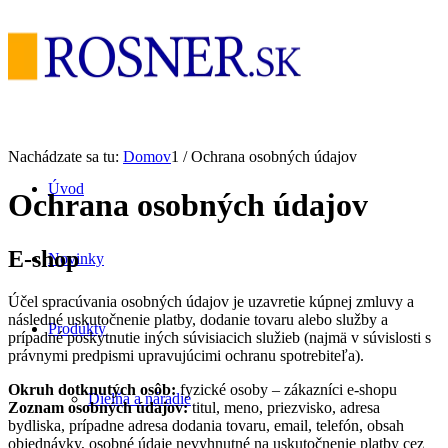
Nachádzate sa tu:
Domov
1
/
Ochrana osobných údajov
Úvod
Ochrana osobných údajov
E-shop
Novinky
Účel spracúvania osobných údajov je uzavretie kúpnej zmluvy a
následné uskutočnenie platby, dodanie tovaru alebo služby a
Produkty
prípadné poskytnutie iných súvisiacich služieb (najmä v súvislosti s
právnymi predpismi upravujúcimi ochranu spotrebiteľa).
Okruh dotknutých osôb:
fyzické osoby – zákazníci e-shopu
Dielňa a náradie
Zoznam osobných údajov:
titul, meno, priezvisko, adresa
bydliska, prípadne adresa dodania tovaru, email, telefón, obsah
objednávky, osobné údaje nevyhnutné na uskutočnenie platby cez