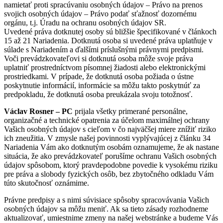
namietať proti spracúvaniu osobných údajov – Právo na prenos
svojich osobných údajov – Právo podať sťažnosť dozornému
orgánu, t.j. Úradu na ochranu osobných údajov SR.
Uvedené práva dotknutej osoby sú bližšie špecifikované v článkoch
15 až 21 Nariadenia. Dotknutá osoba si uvedené práva uplatňuje v
súlade s Nariadením a ďalšími príslušnými právnymi predpismi.
Voči prevádzkovateľovi si dotknutá osoba môže svoje práva
uplatniť prostredníctvom písomnej žiadosti alebo elektronickými
prostriedkami. V prípade, že dotknutá osoba požiada o ústne
poskytnutie informácií, informácie sa môžu takto poskytnúť za
predpokladu, že dotknutá osoba preukázala svoju totožnosť.
Václav Rosner – PC
prijala všetky primerané personálne,
organizačné a technické opatrenia za účelom maximálnej ochrany
Vašich osobných údajov s cieľom v čo najväčšej miere znížiť riziko
ich zneužitia. V zmysle našej povinnosti vyplývajúcej z článku 34
Nariadenia Vám ako dotknutým osobám oznamujeme, že ak nastane
situácia, že ako prevádzkovateľ porušíme ochranu Vašich osobných
údajov spôsobom, ktorý pravdepodobne povedie k vysokému riziku
pre práva a slobody fyzických osôb, bez zbytočného odkladu Vám
túto skutočnosť oznámime.
Právne predpisy a s nimi súvisiace spôsoby spracovávania Vašich
osobných údajov sa môžu meniť. Ak sa tieto zásady rozhodneme
aktualizovať, umiestnime zmeny na našej webstránke a budeme Vás