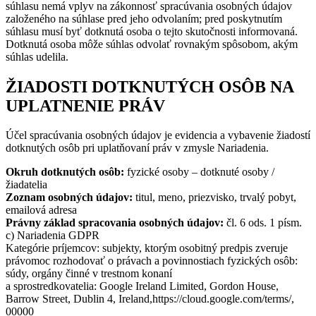
súhlasu nemá vplyv na zákonnosť spracúvania osobných údajov
založeného na súhlase pred jeho odvolaním; pred poskytnutím
súhlasu musí byť dotknutá osoba o tejto skutočnosti informovaná.
Dotknutá osoba môže súhlas odvolať rovnakým spôsobom, akým
súhlas udelila.
ŽIADOSTI DOTKNUTÝCH OSÔB NA
UPLATNENIE PRÁV
Účel spracúvania osobných údajov je evidencia a vybavenie žiadostí
dotknutých osôb pri uplatňovaní práv v zmysle Nariadenia.
Okruh dotknutých osôb:
fyzické osoby – dotknuté osoby /
žiadatelia
Zoznam osobných údajov:
titul, meno, priezvisko, trvalý pobyt,
emailová adresa
Právny základ spracovania osobných údajov:
čl. 6 ods. 1 písm.
c) Nariadenia GDPR
Kategórie príjemcov: subjekty, ktorým osobitný predpis zveruje
právomoc rozhodovať o právach a povinnostiach fyzických osôb:
súdy, orgány činné v trestnom konaní
a sprostredkovatelia: Google Ireland Limited, Gordon House,
Barrow Street, Dublin 4, Ireland,https://cloud.google.com/terms/,
00000