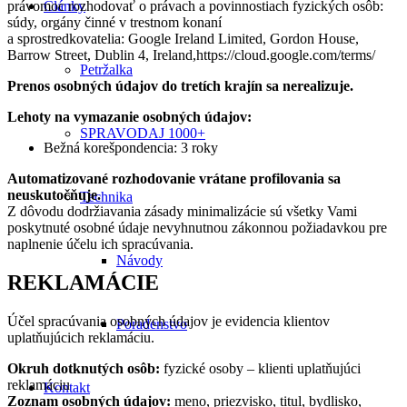
Články
právomoc rozhodovať o právach a povinnostiach fyzických osôb:
súdy, orgány činné v trestnom konaní
a sprostredkovatelia: Google Ireland Limited, Gordon House,
Barrow Street, Dublin 4, Ireland,https://cloud.google.com/terms/
Petržalka
Prenos osobných údajov do tretích krajín sa nerealizuje.
Lehoty na vymazanie osobných údajov:
SPRAVODAJ 1000+
Bežná korešpondencia: 3 roky
Automatizované rozhodovanie vrátane profilovania sa
neuskutočňuje.
Technika
Z dôvodu dodržiavania zásady minimalizácie sú všetky Vami
poskytnuté osobné údaje nevyhnutnou zákonnou požiadavkou pre
naplnenie účelu ich spracúvania.
Návody
REKLAMÁCIE
Účel spracúvania osobných údajov je evidencia klientov
Poradenstvo
uplatňujúcich reklamáciu.
Okruh dotknutých osôb:
fyzické osoby – klienti uplatňujúci
reklamáciu
Kontakt
Zoznam osobných údajov:
meno, priezvisko, titul, bydlisko,