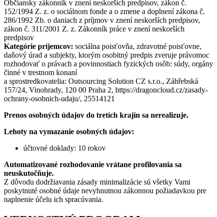
Občiansky zákonník v znení neskorších predpisov, zákon č.
152/1994 Z. z. o sociálnom fonde a o zmene a doplnení zákona č.
286/1992 Zb. o daniach z príjmov v znení neskorších predpisov,
zákon č. 311/2001 Z. z. Zákonník práce v znení neskorších
predpisov
Kategórie príjemcov:
sociálna poisťovňa, zdravotné poisťovne,
daňový úrad a subjekty, ktorým osobitný predpis zveruje právomoc
rozhodovať o právach a povinnostiach fyzických osôb: súdy, orgány
činné v trestnom konaní
a sprostredkovatelia: Outsourcing Solution CZ s.r.o., Záhřebská
157/24, Vinohrady, 120 00 Praha 2, https://dragoncloud.cz/zasady-
ochrany-osobnich-udaju/, 25514121
Prenos osobných údajov do tretích krajín sa nerealizuje.
Lehoty na vymazanie osobných údajov:
účtovné doklady: 10 rokov
Automatizované rozhodovanie vrátane profilovania sa
neuskutočňuje.
Z dôvodu dodržiavania zásady minimalizácie sú všetky Vami
poskytnuté osobné údaje nevyhnutnou zákonnou požiadavkou pre
naplnenie účelu ich spracúvania.