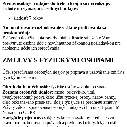
Prenos osobných údajov do tretích krajín sa nerealizuje.
Lehoty na vymazanie osobných údajov:
žiadosť: 7 rokov
Automatizované rozhodovanie vrátane profilovania sa
neuskutočňuje.
Z dôvodu dodržiavania zásady minimalizácie sú všetky Vami
poskytnuté osobné údaje nevyhnutnou zákonnou požiadavkou pre
naplnenie účelu ich spracúvania.
ZMLUVY S FYZICKÝMI OSOBAMI
Účel spracúvania osobných údajov je príprava a uzatváranie zmlúv s
fyzickými osobami.
Okruh dotknutých osôb:
fyzické osoby – zmluvná strana
Zoznam osobných údajov:
meno, priezvisko, titul,
trvalý/prechodný pobyt, číslo účtu fyzickej osoby, názov banky,
číslo občianskeho preukazu, údaje týkajúce sa predmetu zmluvy
Právny základ spracovania osobných údajov: čl. 6 ods. 1 písm. b)
Nariadenia GDPR
Kategórie príjemcov:
subjekty, ktorým osobitný predpis zveruje
právomoc rozhodovať o právach a povinnostiach fyzických osôb: