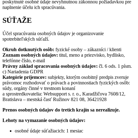
poskytnuté osobné údaje nevyhnutnou zákonnou požiadavkou pre
naplnenie účelu ich spracúvania.
SÚŤAŽE
Účel spracúvania osobných údajov je organizovanie
spotrebiteľských súťaží.
Okruh dotknutých osôb:
fyzické osoby – zákazníci / klienti
Zoznam osobných údajov:
titul, meno a priezvisko, bydlisko,
telefónne číslo, e-mail
Právny základ spracovania osobných údajov:
čl. 6 ods. 1 písm.
c) Nariadenia GDPR
Kategórie príjemcov:
subjekty, ktorým osobitný predpis zveruje
právomoc rozhodovať o právach a povinnostiach fyzických osôb:
súdy, orgány činné v trestnom konaní
a sprostredkovatelia: Websupport s. r. o., Karadžičova 7608/12,
Bratislava – mestská časť Ružinov 821 08, 36421928
Prenos osobných údajov do tretích krajín sa nerealizuje.
Lehoty na vymazanie osobných údajov:
osobné údaje súťažiacich: 1 mesiac