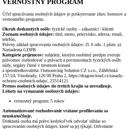
VERNOSTNÝ PROGRAM
Účel spracúvania osobných údajov je poskytovanie zliav, bonusov a
vernostného programu.
Okruh dotknutých osôb:
fyzické osoby – zákazníci / klienti
Zoznam osobných údajov:
titul, meno, priezvisko, adresa, email,
telefón,
Právny základ spracovania osobných údajov: čl. 6 ods. 1 písm. a)
Nariadenia GDPR
Kategórie príjemcov:
subjekty, ktorým osobitný predpis zveruje
právomoc rozhodovať o právach a povinnostiach fyzických osôb:
súdy, orgány činné v trestnom konaní
a sprostredkovatelia: Outsourcing Solution CZ s.r.o., Záhřebská
157/24, Vinohrady, 120 00 Praha 2, https://dragoncloud.cz/zasady-
ochrany-osobnich-udaju/, 25514121
Prenos osobných údajov do tretích krajín sa nerealizuje.
Lehoty na vymazanie osobných údajov:
vernostný program: 5 rokov
Automatizované rozhodovanie vrátane profilovania sa
neuskutočňuje.
Dotknutá osoba má právo kedykoľvek odvolať súhlas so
spracovaním osobných údajov, ktoré sa jej týkajú. Odvolanie