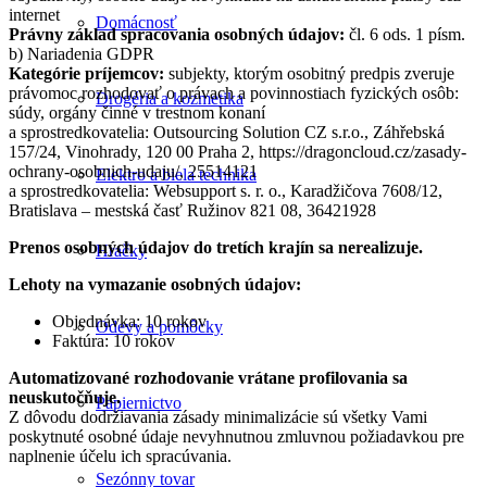
internet
Domácnosť
Právny základ spracovania osobných údajov:
čl. 6 ods. 1 písm.
b) Nariadenia GDPR
Kategórie príjemcov:
subjekty, ktorým osobitný predpis zveruje
právomoc rozhodovať o právach a povinnostiach fyzických osôb:
Drogéria a kozmetika
súdy, orgány činné v trestnom konaní
a sprostredkovatelia: Outsourcing Solution CZ s.r.o., Záhřebská
157/24, Vinohrady, 120 00 Praha 2, https://dragoncloud.cz/zasady-
ochrany-osobnich-udaju/, 25514121
Elektro a biela technika
a sprostredkovatelia: Websupport s. r. o., Karadžičova 7608/12,
Bratislava – mestská časť Ružinov 821 08, 36421928
Prenos osobných údajov do tretích krajín sa nerealizuje.
Hračky
Lehoty na vymazanie osobných údajov:
Objednávka: 10 rokov
Odevy a pomôcky
Faktúra: 10 rokov
Automatizované rozhodovanie vrátane profilovania sa
neuskutočňuje.
Papiernictvo
Z dôvodu dodržiavania zásady minimalizácie sú všetky Vami
poskytnuté osobné údaje nevyhnutnou zmluvnou požiadavkou pre
naplnenie účelu ich spracúvania.
Sezónny tovar