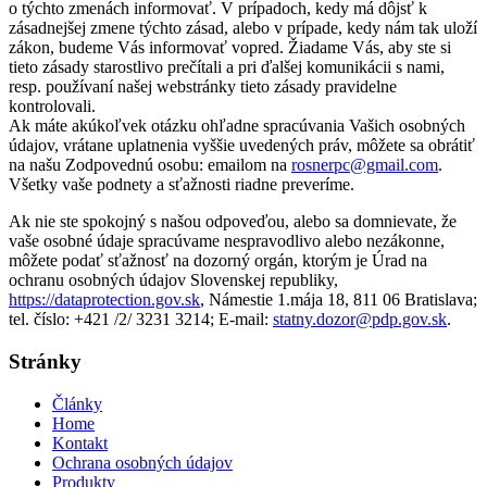
o týchto zmenách informovať. V prípadoch, kedy má dôjsť k
zásadnejšej zmene týchto zásad, alebo v prípade, kedy nám tak uloží
zákon, budeme Vás informovať vopred. Žiadame Vás, aby ste si
tieto zásady starostlivo prečítali a pri ďalšej komunikácii s nami,
resp. používaní našej webstránky tieto zásady pravidelne
kontrolovali.
Ak máte akúkoľvek otázku ohľadne spracúvania Vašich osobných
údajov, vrátane uplatnenia vyššie uvedených práv, môžete sa obrátiť
na našu Zodpovednú osobu: emailom na
rosnerpc@gmail.com
.
Všetky vaše podnety a sťažnosti riadne preveríme.
Ak nie ste spokojný s našou odpoveďou, alebo sa domnievate, že
vaše osobné údaje spracúvame nespravodlivo alebo nezákonne,
môžete podať sťažnosť na dozorný orgán, ktorým je Úrad na
ochranu osobných údajov Slovenskej republiky,
https://dataprotection.gov.sk
, Námestie 1.mája 18, 811 06 Bratislava;
tel. číslo: +421 /2/ 3231 3214; E-mail:
statny.dozor@pdp.gov.sk
.
Stránky
Články
Home
Kontakt
Ochrana osobných údajov
Produkty