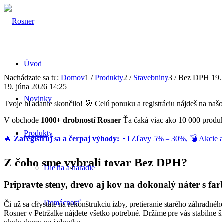
Úvod
Nachádzate sa tu:
Domov
1
/
Produkty
2
/
Stavebniny
3
/
Bez DPH 19. 
19. júna 2026 14:25
Novinky
Tvoje hľadanie skončilo! 🎯 Celú ponuku a registráciu nájdeš na na
V obchode
1000+ drobností Rosner
Ťa čaká viac ako 10 000 produk
Produkty
🔥
Zaregistruj sa a čerpaj výhody:
💵 Zľavy 5% – 30%, 💣 Akcie až
Z čoho sme vybrali tovar Bez DPH?
Dielňa a náradie
Pripravte steny, drevo aj kov na dokonalý náter s f
Domácnosť
Či už sa chystáte na rekonštrukciu izby, pretieranie starého záhradn
Rosner v Petržalke nájdete všetko potrebné. Držíme pre vás stabilne
okolo domu na jednotku.