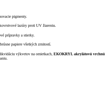
ónovacie pigmenty.
enkovrstvové lazúry proti UV žiareniu.
vé prípravky a stierky.
brúsne papiere všetkých zrnitostí.
likvidáciu výkvetov na omietkach,
EKOKRYL akrylátovú vrchnú
aniu.