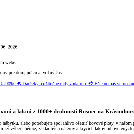
06. 2026
šom webe.
tov pre dom, prácu aj voľný čas.
 -90%, 🎁 Darčeky a užitočné rady zadarmo, 💳 Ešte nemáš vernostn
arbami a lakmi z 1000+ drobností Rosner na Krásnohors
ého nábytku, alebo potrebujete spoľahlivo ošetriť kovové ploty, v našom
 široký výber chémie, základných náterov a krycích lakov od overenýc