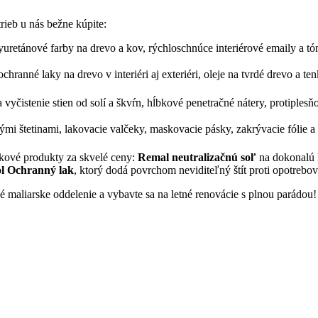
rieb u nás bežne kúpite:
yuretánové farby na drevo a kov, rýchloschnúce interiérové emaily a t
chranné laky na drevo v interiéri aj exteriéri, oleje na tvrdé drevo a t
 vyčistenie stien od solí a škvŕn, hĺbkové penetračné nátery, protiplesňo
kými štetinami, lakovacie valčeky, maskovacie pásky, zakrývacie fólie a 
čkové produkty za skvelé ceny:
Remal neutralizačnú soľ
na dokonalú 
l Ochranný lak
, ktorý dodá povrchom neviditeľný štít proti opotrebov
vé maliarske oddelenie a vybavte sa na letné renovácie s plnou parádou!