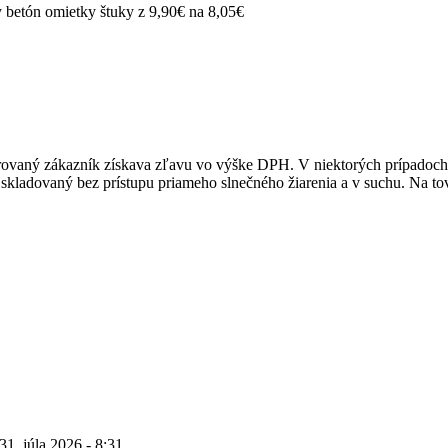
 betón omietky štuky z 9,90€ na 8,05€
trovaný zákazník získava zľavu vo výške DPH. V niektorých prípadoch 
e skladovaný bez prístupu priameho slnečného žiarenia a v suchu. Na to
31. júla 2026 - 8:31