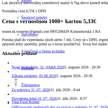
Služby
Lak akrylový univerzálny exteriérový matný 0,7kg drevo kameň tehly
Normálna cena 6,55€ s DPH
Športové potreby
Cena s vernostnou 1000+ kartou 5,33€
rosner.sk rosnerpc@gmail.com 0905208439 Krásnohorská 3 BA
Stavebniny
Ponuka platí do vypredania zásob alebo 7 dní. Ceny sú s DPH, regis
uplynutí doby spotreby, jedná sa o tovar použiteľný. Tovar bol riadn
Výpočtová a čierna technika
Aktuálne pridané
Nové na predajni, 32. týždeň 2026
5. augusta 2026 - 20:30
Záhrada
Zákutia predajne, 05.08.2026
5. augusta 2026 - 20:30
Železiarstvo
Za polovicu 31. 07. 2026
31. júla 2026 - 8:44
Dovolenka letná 31. 07. 2026
31. júla 2026 - 8:37
Vital Food Rosner
Odšťavovače pasírovače lisy na ovocie a zeleninu 31. 07. 2026