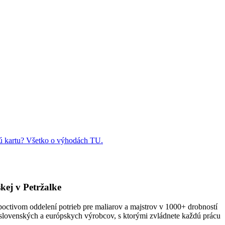
ú kartu? Všetko o výhodách TU.
kej v Petržalke
 poctivom oddelení potrieb pre maliarov a majstrov v 1000+ drobností
h slovenských a európskych výrobcov, s ktorými zvládnete každú prácu