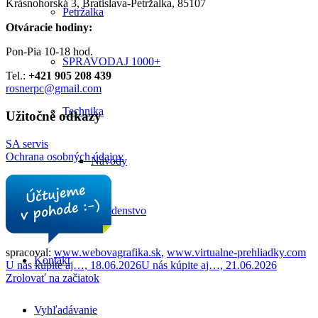
Krásnohorská 3, Bratislava-Petržalka, 85107
Petržalka
Otváracie hodiny:
Pon-Pia 10-18 hod.
SPRAVODAJ 1000+
Tel.:
+421 905 208 439
rosnerpc@gmail.com
Technika
Užitočné odkazy
SA servis
Ochrana osobných údajov
Návody
Poradenstvo
spracoval:
www.webovagrafika.sk
,
www.virtualne-prehliadky.com
Kontakt
U nás kúpite aj…, 18.06.2026
U nás kúpite aj…, 21.06.2026
Zrolovať na začiatok
Vyhľadávanie