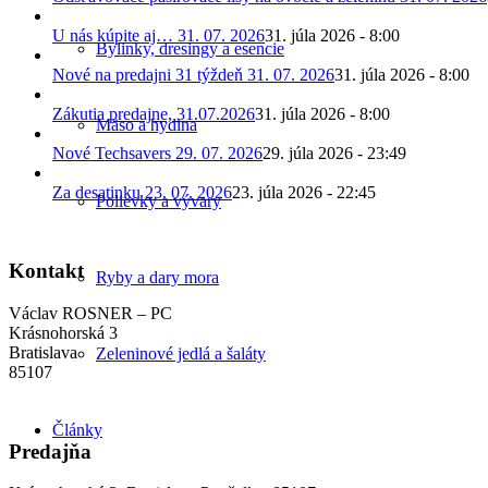
U nás kúpite aj… 31. 07. 2026
31. júla 2026 - 8:00
Bylinky, dresingy a esencie
Nové na predajni 31 týždeň 31. 07. 2026
31. júla 2026 - 8:00
Zákutia predajne, 31.07.2026
31. júla 2026 - 8:00
Mäso a hydina
Nové Techsavers 29. 07. 2026
29. júla 2026 - 23:49
Za desatinku 23. 07. 2026
23. júla 2026 - 22:45
Polievky a vývary
Kontakt
Ryby a dary mora
Václav ROSNER – PC
Krásnohorská 3
Bratislava
Zeleninové jedlá a šaláty
85107
Články
Predajňa