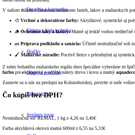
Drogéria a kozmetika
V našom stálom a čerstvom sortimente farieb, lakov a maliarskych pot
🎨
Vrchné a dekoratívne farby:
Akrylátové, syntetické aj pol
Elektro a biela technika
🪵
Ochranné laky a lazúry:
Matné aj lesklé vodou riediteľné o
🧱
Príprava podkladu a sanácia:
Účinné neutralizačné soli na
Hračky
🖌️
Maliarske náradie:
Poctivé štetce s prírodnými aj syntetic
Z tohto bohatého maliarskeho regálu dnes špeciálne vyberáme tri špi
farbu
pre ekologické a odolné nátery dreva i kovu a matný
aquadeco
Odevy a pomôcky
Zastavte sa u nás na predajni na Krásnohorskej, prezrite si naše voňa
Papiernictvo
Čo kúpiš bez DPH?
Sezónny tovar
Neutralizačná soľ REMAL, 1 kg z 4,26 na 3,46€
Farba akrylátová okrová matná 600ml z 6,55 na 5,33€