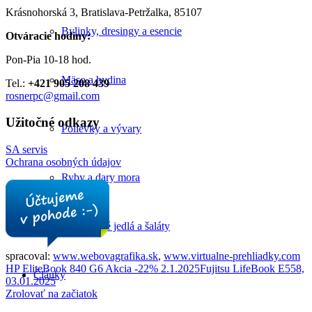
Krásnohorská 3, Bratislava-Petržalka, 85107
Bylinky, dresingy a esencie
Otváracie hodiny:
Pon-Pia 10-18 hod.
Mäso a hydina
Tel.:
+421 905 208 439
rosnerpc@gmail.com
Užitočné odkazy
Polievky a vývary
SA servis
Ochrana osobných údajov
Ryby a dary mora
Zeleninové jedlá a šaláty
spracoval:
www.webovagrafika.sk
,
www.virtualne-prehliadky.com
HP EliteBook 840 G6 Akcia -22% 2.1.2025
Fujitsu LifeBook E558,
Články
03.01.2025
Zrolovať na začiatok