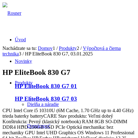
Úvod
Nachádzate sa tu:
Domov
1
/
Produkty
2
/
Výpočtová a čierna
technika
3
/
HP EliteBook 830 G7, 03.01.2025
Novinky
HP EliteBook 830 G7
Produkty
HP EliteBook 830 G7 01
HP EliteBook 830 G7 03
Dielňa a náradie
CPU Intel Core i5 10310U (6M Cache, 1.70 GHz up to 4.40 GHz)
trieda baterky batteryCARE Stav produktu: Veľmi dobrý
Konštrukcia: Pevný (klasický notebook) RAM 8GB SO-DIMM
Domácnosť
DDR4 HDD 256GB SSD PCIe Optická mechanika: bez
mechaniky GPU Intel UHD Graphics OS Windows 11 Professional