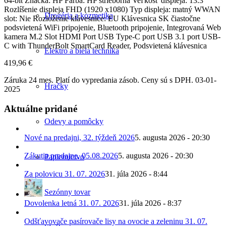
64-bit Značka: HP Farba: HP strieborná Veľkosť displeja: 13.3″
Rozlíšenie displeja FHD (1920 x1080) Typ displeja: matný WWAN
Drogéria a kozmetika
slot: Nie Rozloženie klávesnice: EU Klávesnica SK čiastočne
podsvietená WiFi pripojenie, Bluetooth pripojenie, Integrovaná Web
kamera M.2 Slot HDMI Port USB Type-C port USB 3.1 port USB-
C with ThunderBolt SmartCard Reader, Podsvietená klávesnica
Elektro a biela technika
419,96 €
Záruka 24 mes. Platí do vypredania zásob. Ceny sú s DPH. 03-01-
Hračky
2025
Aktuálne pridané
Odevy a pomôcky
Nové na predajni, 32. týždeň 2026
5. augusta 2026 - 20:30
Zákutia predajne, 05.08.2026
5. augusta 2026 - 20:30
Papiernictvo
Za polovicu 31. 07. 2026
31. júla 2026 - 8:44
Sezónny tovar
Dovolenka letná 31. 07. 2026
31. júla 2026 - 8:37
Odšťavovače pasírovače lisy na ovocie a zeleninu 31. 07.