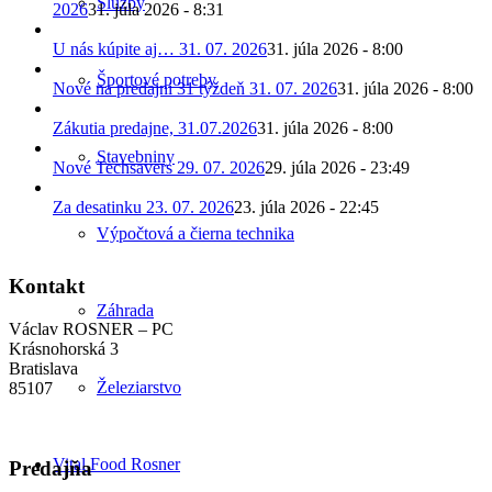
Služby
2026
31. júla 2026 - 8:31
U nás kúpite aj… 31. 07. 2026
31. júla 2026 - 8:00
Športové potreby
Nové na predajni 31 týždeň 31. 07. 2026
31. júla 2026 - 8:00
Zákutia predajne, 31.07.2026
31. júla 2026 - 8:00
Stavebniny
Nové Techsavers 29. 07. 2026
29. júla 2026 - 23:49
Za desatinku 23. 07. 2026
23. júla 2026 - 22:45
Výpočtová a čierna technika
Kontakt
Záhrada
Václav ROSNER – PC
Krásnohorská 3
Bratislava
Železiarstvo
85107
Vital Food Rosner
Predajňa