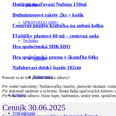
Hmla po opaľovaní Nubian 150ml
Petržalka
Bedmintonové rakety 2ks + košík
SPRAVODAJ 1000+
Cestovné púzdro krabička na zubnú kefku
Fľaštičky plastové 60 ml – cestovná sada
Technika
Hra spoločenská MIKÁDO
Hra spoločenská pexeso v škatuľke 64ks
Návody
Nafukovací detský bazén 102cm
Poradenstvo
Ponorte sa do leta plného slnka a zábavy!
Pre vodné radovánky:
Nafukovačky, bazény, plavecké okuliare, vodné
Pre dokonalé opálenie a ochranu:
široká škála opaľovacích krémov s
Kontakt
Pre letné hry a zábavu:
rôzne lopty, badminton, stolný tenis, spoločen
Cenník 30.06.2025
Vyhľadávanie