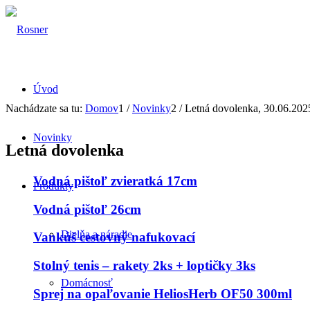
Úvod
Nachádzate sa tu:
Domov
1
/
Novinky
2
/
Letná dovolenka, 30.06.202
Novinky
Letná dovolenka
Vodná pištoľ zvieratká 17cm
Produkty
Vodná pištoľ 26cm
Dielňa a náradie
Vankúš cestovný nafukovací
Stolný tenis – rakety 2ks + loptičky 3ks
Domácnosť
Sprej na opaľovanie HeliosHerb OF50 300ml