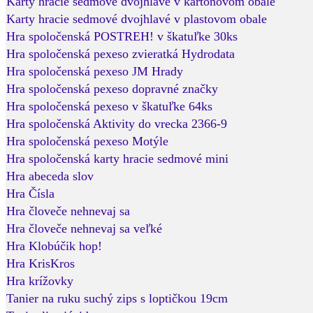
Karty hracie sedmové dvojhlavé v kartonovom obale
Karty hracie sedmové dvojhlavé v plastovom obale
Hra spoločenská POSTREH! v škatuľke 30ks
Hra spoločenská pexeso zvieratká Hydrodata
Hra spoločenská pexeso JM Hrady
Hra spoločenská pexeso dopravné značky
Hra spoločenská pexeso v škatuľke 64ks
Hra spoločenská Aktivity do vrecka 2366-9
Hra spoločenská pexeso Motýle
Hra spoločenská karty hracie sedmové mini
Hra abeceda slov
Hra Čísla
Hra človeče nehnevaj sa
Hra človeče nehnevaj sa veľké
Hra Klobúčik hop!
Hra KrisKros
Hra krížovky
Tanier na ruku suchý zips s loptičkou 19cm