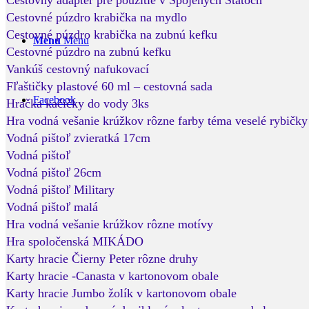
Cestovný adaptér pre použitie v Spojených Štátoch
Cestovné púzdro krabička na mydlo
Cestovné púzdro krabička na zubnú kefku
Menu
Menu
Cestovné púzdro na zubnú kefku
Vankúš cestovný nafukovací
Fľaštičky plastové 60 ml – cestovná sada
Facebook
Hračka kačičky do vody 3ks
Hra vodná vešanie krúžkov rôzne farby téma veselé rybičky
Vodná pištoľ zvieratká 17cm
Vodná pištoľ
Vodná pištoľ 26cm
Vodná pištoľ Military
Vodná pištoľ malá
Hra vodná vešanie krúžkov rôzne motívy
Hra spoločenská MIKÁDO
Karty hracie Čierny Peter rôzne druhy
Karty hracie -Canasta v kartonovom obale
Karty hracie Jumbo žolík v kartonovom obale