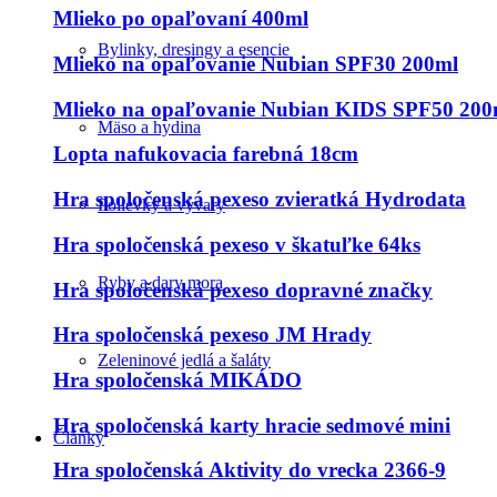
Mlieko po opaľovaní 400ml
Bylinky, dresingy a esencie
Mlieko na opaľovanie Nubian SPF30 200ml
Mlieko na opaľovanie Nubian KIDS SPF50 200
Mäso a hydina
Lopta nafukovacia farebná 18cm
Hra spoločenská pexeso zvieratká Hydrodata
Polievky a vývary
Hra spoločenská pexeso v škatuľke 64ks
Ryby a dary mora
Hra spoločenská pexeso dopravné značky
Hra spoločenská pexeso JM Hrady
Zeleninové jedlá a šaláty
Hra spoločenská MIKÁDO
Hra spoločenská karty hracie sedmové mini
Články
Hra spoločenská Aktivity do vrecka 2366-9