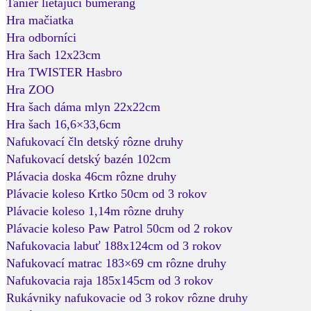
Tanier lietajúci bumerang
Hra mačiatka
Hra odborníci
Hra šach 12x23cm
Hra TWISTER Hasbro
Hra ZOO
Hra šach dáma mlyn 22x22cm
Hra šach 16,6×33,6cm
Nafukovací čln detský rôzne druhy
Nafukovací detský bazén 102cm
Plávacia doska 46cm rôzne druhy
Plávacie koleso Krtko 50cm od 3 rokov
Plávacie koleso 1,14m rôzne druhy
Plávacie koleso Paw Patrol 50cm od 2 rokov
Nafukovacia labuť 188x124cm od 3 rokov
Nafukovací matrac 183×69 cm rôzne druhy
Nafukovacia raja 185x145cm od 3 rokov
Rukávniky nafukovacie od 3 rokov rôzne druhy