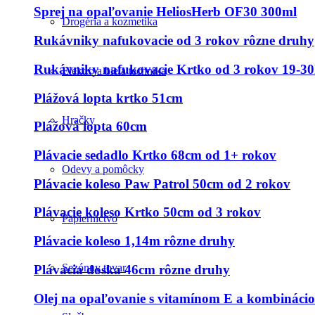
Sprej na opaľovanie HeliosHerb OF30 300ml
Drogéria a kozmetika
Rukávniky nafukovacie od 3 rokov rôzne druhy
Rukávniky nafukovacie Krtko od 3 rokov 19-3
Elektro a biela technika
Plážová lopta krtko 51cm
Hračky
Plážová lopta 60cm
Plávacie sedadlo Krtko 68cm od 1+ rokov
Odevy a pomôcky
Plávacie koleso Paw Patrol 50cm od 2 rokov
Plávacie koleso Krtko 50cm od 3 rokov
Papiernictvo
Plávacie koleso 1,14m rôzne druhy
Sezónny tovar
Plávacia doska 46cm rôzne druhy
Olej na opaľovanie s vitamínom E a kombináci