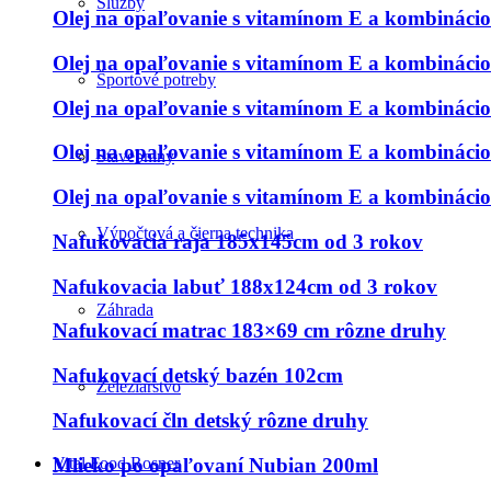
Služby
Olej na opaľovanie s vitamínom E a kombináci
Olej na opaľovanie s vitamínom E a kombináci
Športové potreby
Olej na opaľovanie s vitamínom E a kombináci
Olej na opaľovanie s vitamínom E a kombináci
Stavebniny
Olej na opaľovanie s vitamínom E a kombináci
Výpočtová a čierna technika
Nafukovacia raja 185x145cm od 3 rokov
Nafukovacia labuť 188x124cm od 3 rokov
Záhrada
Nafukovací matrac 183×69 cm rôzne druhy
Nafukovací detský bazén 102cm
Železiarstvo
Nafukovací čln detský rôzne druhy
Mlieko po opaľovaní Nubian 200ml
Vital Food Rosner