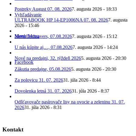
Postreky August 07. 08. 2026
7. augusta 2026 - 18:33
Vyhľadávanie
ULTRABOOK HP 14-EP1006NA 07. 08. 2026
7. augusta
2026 - 15:46
Menu
Menu
Nové Techsavers, 07.08.2026
7. augusta 2026 - 15:12
U nás kúpite aj…, 07.08.2026
7. augusta 2026 - 14:24
Nové na predajni, 32. týždeň 2026
5. augusta 2026 - 20:30
Facebook
Zákutia predajne, 05.08.2026
5. augusta 2026 - 20:30
Za polovicu 31. 07. 2026
31. júla 2026 - 8:44
Dovolenka letná 31. 07. 2026
31. júla 2026 - 8:37
Odšťavovače pasírovače lisy na ovocie a zeleninu 31. 07.
2026
31. júla 2026 - 8:31
Kontakt