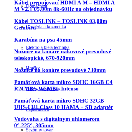
Kábel prepojovací HDMI A M – HDMI A
Domácnosť
M V2.1 05,00m 8k-60Hz na objednávku
Kábel TOSLINK – TOSLINK 03,00m
Drogéria a kozmetika
Gembird
Karabína na psa 45mm
Elektro a biela technika
Nožnice na konáre nákovové prevodové
teleskopické, 670-920mm
Hračky
Nožnice na konáre prevodové 730mm
Pamäťová karta mikro SDHC 16GB C4
R21MB/s W5MB/s Intenso
Odevy a pomôcky
Pamäťová karta mikro SDHC 32GB
UHS-I U1 Class 10 HAMA + SD adaptér
Papiernictvo
Vodováha s digitálnym uhlomerom
0°-225°, 305mm
Sezónny tovar