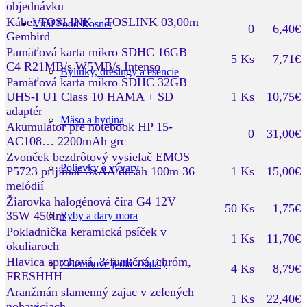
objednávku
Kábel TOSLINK – TOSLINK 03,00m
Vital Food Rosner
0
6,40€
Gembird
Pamäťová karta mikro SDHC 16GB
5 Ks
7,71€
C4 R21MB/s W5MB/s Intenso
Bylinky, dresingy a esencie
Pamäťová karta mikro SDHC 32GB
UHS-I U1 Class 10 HAMA + SD
1 Ks
10,75€
adaptér
Mäso a hydina
Akumulátor pre notebook HP 15-
0
31,00€
AC108… 2200mAh grc
Zvonček bezdrôtový vysielač EMOS
Polievky a vývary
P5723 prijímač 3xAA dosah 100m 36
1 Ks
15,00€
melódií
Žiarovka halogénová číra G4 12V
50 Ks
1,75€
35W 450lm
Ryby a dary mora
Pokladnička keramická psíček v
1 Ks
11,70€
okuliaroch
Hlavica sprchová, 3-funkčná, chróm,
Zeleninové jedlá a šaláty
4 Ks
8,79€
FRESHHH
Aranžmán slamenný zajac v zelených
1 Ks
22,40€
nohaviciach