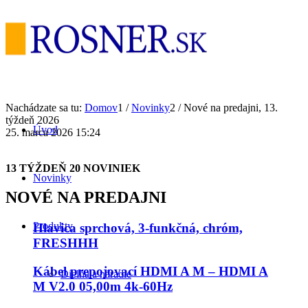
Nachádzate sa tu:
Domov
1
/
Novinky
2
/
Nové na predajni, 13.
týždeň 2026
Úvod
25. marca 2026 15:24
13 TÝŽDEŇ 20 NOVINIEK
Novinky
NOVÉ NA PREDAJNI
Produkty
Hlavica sprchová, 3-funkčná, chróm,
FRESHHH
Kábel prepojovací HDMI A M – HDMI A
Dielňa a náradie
M V2.0 05,00m 4k-60Hz