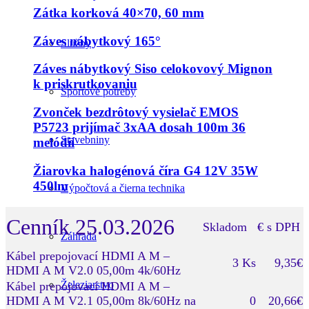
Zátka korková 40×70, 60 mm
Záves nábytkový 165°
Služby
Záves nábytkový Siso celokovový Mignon
k priskrutkovaniu
Športové potreby
Zvonček bezdrôtový vysielač EMOS
P5723 prijímač 3xAA dosah 100m 36
Stavebniny
melódií
Žiarovka halogénová číra G4 12V 35W
450lm
Výpočtová a čierna technika
Cenník 25.03.2026
Skladom
€ s DPH
Záhrada
Kábel prepojovací HDMI A M –
3 Ks
9,35€
HDMI A M V2.0 05,00m 4k/60Hz
Železiarstvo
Kábel prepojovací HDMI A M –
HDMI A M V2.1 05,00m 8k/60Hz na
0
20,66€