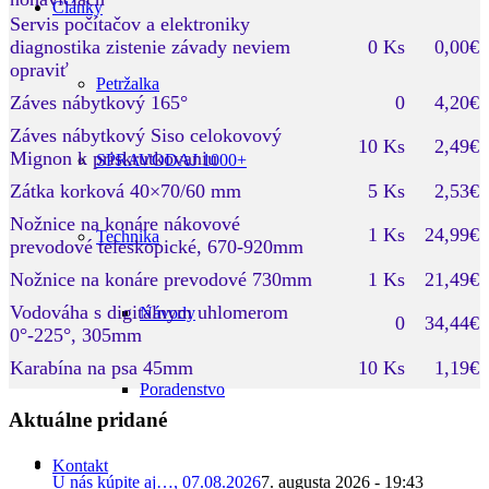
Články
Servis počítačov a elektroniky
diagnostika zistenie závady neviem
0 Ks
0,00€
opraviť
Petržalka
Záves nábytkový 165°
0
4,20€
Záves nábytkový Siso celokovový
10 Ks
2,49€
Mignon k priskrutkovaniu
SPRAVODAJ 1000+
Zátka korková 40×70/60 mm
5 Ks
2,53€
Nožnice na konáre nákovové
1 Ks
24,99€
Technika
prevodové teleskopické, 670-920mm
Nožnice na konáre prevodové 730mm
1 Ks
21,49€
Vodováha s digitálnym uhlomerom
Návody
0
34,44€
0°-225°, 305mm
Karabína na psa 45mm
10 Ks
1,19€
Poradenstvo
Aktuálne pridané
Kontakt
U nás kúpite aj…, 07.08.2026
7. augusta 2026 - 19:43