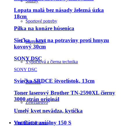
Služby
Lopata malá bez násady železná úzka
18cm
Športové potreby
Pílka na konáre húsenica
Sieťka – kryt na potraviny proti hmyzu
Stavebniny
kovový 30cm
SONY DSC
Výpočtová a čierna technika
SONY DSC
Sviečka SRDCE štvorlístok, 13cm
Záhrada
Toner laserový Brother TN-2590XL čierny
3000 strán originál
Železiarstvo
Umelý kvet nevädza, kytička
Ventilátor axiálny 150 S
Vital Food Rosner