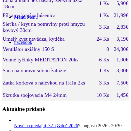
Lopata malá bez násady železná úzka
1 Ks
5,90€
18cm
Pílka na konáre húsenica
1 Ks
21,99€
Menu
Menu
Sieťka / kryt na potraviny proti hmyzu
3 Ks
2,83€
kovový 30cm
Umelý kvet nevädza, kytička
24 Ks
3,19€
Facebook
Ventilátor axiálny 150 S
0
24,80€
Vonné tyčinky MEDITATION 20ks
6 Ks
1,00€
Sada na opravu silonu žalúzie
1 Ks
3,00€
Zátka korková s nálevkou na fľašu 2ks
3 Ks
7,50€
Skrutka spojovacia M4 24mm
10 Ks
1,45€
Aktuálne pridané
Nové na predajni, 32. týždeň 2026
5. augusta 2026 - 20:30