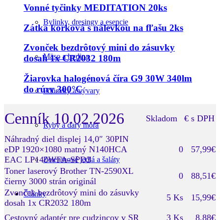
Vonné tyčinky MEDITATION 20ks
Bylinky, dresingy a esencie
Zátka korková s nálevkou na fľašu 2ks
Zvonček bezdrôtový mini do zásuvky
Mäso a hydina
dosah 1x CR2032 180m
Žiarovka halogénová číra G9 30W 340lm
do rúry 300°C
Polievky a vývary
Cenník 10.02.2026
Skladom
€ s DPH
Ryby a dary mora
Náhradný diel displej 14,0″ 30PIN
eDP 1920×1080 matný N140HCA
0
57,99€
EAC LP140WFA-SPD3
Zeleninové jedlá a šaláty
Toner laserový Brother TN-2590XL
0
88,51€
čierny 3000 strán originál
Zvonček bezdrôtový mini do zásuvky
Články
5 Ks
15,99€
dosah 1x CR2032 180m
Cestovný adaptér pre cudzincov v SR
3 Ks
8,88€