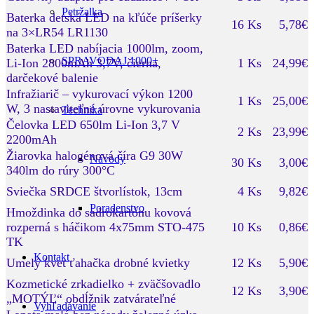
Petržalka
Baterka detská LED na kľúče príšerky
16 Ks
5,78€
na 3×LR54 LR1130
Baterka LED nabíjacia 1000lm, zoom,
SPRAVODAJ 1000+
Li-Ion 2800mAh 3,7V, čierna,
1 Ks
24,99€
darčekové balenie
Infražiarič – vykurovací výkon 1200
1 Ks
25,00€
W, 3 nastaviteľné úrovne vykurovania
Technika
Čelovka LED 650lm Li-Ion 3,7 V
2 Ks
23,99€
2200mAh
Žiarovka halogénová číra G9 30W
Návody
30 Ks
3,00€
340lm do rúry 300°C
Sviečka SRDCE štvorlístok, 13cm
4 Ks
9,82€
Poradenstvo
Hmoždinka do sadrokartónu kovová
rozperná s háčikom 4x75mm STO-475
10 Ks
0,86€
TK
Kontakt
Umelý kvet ťahačka drobné kvietky
12 Ks
5,90€
Kozmetické zrkadielko + zväčšovadlo
12 Ks
3,90€
„MOTÝĽ“ obdĺžnik zatvárateľné
Vyhľadávanie