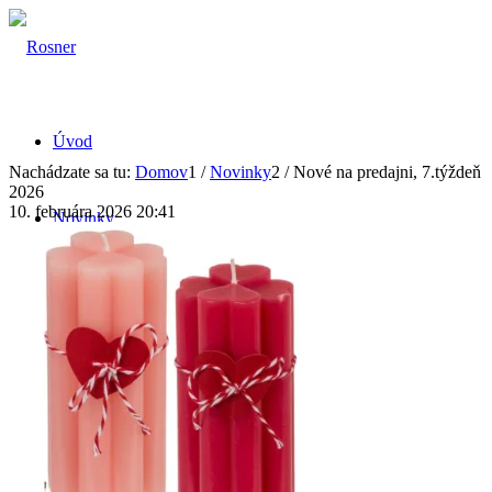
Úvod
Nachádzate sa tu:
Domov
1
/
Novinky
2
/
Nové na predajni, 7.týždeň
2026
10. februára 2026 20:41
Novinky
Produkty
Dielňa a náradie
Domácnosť