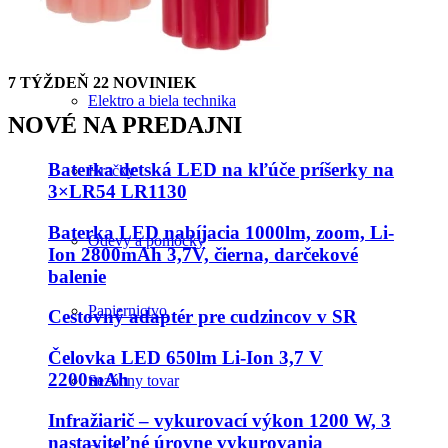
Drogéria a kozmetika
7 TÝŽDEŇ 22 NOVINIEK
Elektro a biela technika
NOVÉ NA PREDAJNI
Baterka detská LED na kľúče príšerky na
Hračky
3×LR54 LR1130
Baterka LED nabíjacia 1000lm, zoom, Li-
Odevy a pomôcky
Ion 2800mAh 3,7V, čierna, darčekové
balenie
Papiernictvo
Cestovný adaptér pre cudzincov v SR
Čelovka LED 650lm Li-Ion 3,7 V
2200mAh
Sezónny tovar
Infražiarič – vykurovací výkon 1200 W, 3
nastaviteľné úrovne vykurovania