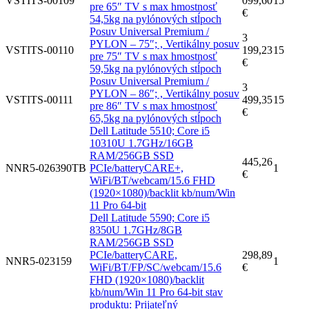
VSTITS-00109
099,60
15
pre 65″ TV s max hmostnosť
€
54,5kg na pylónových stĺpoch
Posuv Universal Premium /
3
PYLON – 75″; , Vertikálny posuv
VSTITS-00110
199,23
15
pre 75″ TV s max hmostnosť
€
59,5kg na pylónových stĺpoch
Posuv Universal Premium /
3
PYLON – 86″; , Vertikálny posuv
VSTITS-00111
499,35
15
pre 86″ TV s max hmostnosť
€
65,5kg na pylónových stĺpoch
Dell Latitude 5510; Core i5
10310U 1.7GHz/16GB
RAM/256GB SSD
445,26
NNR5-026390TB
PCIe/batteryCARE+,
1
€
WiFi/BT/webcam/15.6 FHD
(1920×1080)/backlit kb/num/Win
11 Pro 64-bit
Dell Latitude 5590; Core i5
8350U 1.7GHz/8GB
RAM/256GB SSD
PCIe/batteryCARE,
298,89
NNR5-023159
1
WiFi/BT/FP/SC/webcam/15.6
€
FHD (1920×1080)/backlit
kb/num/Win 11 Pro 64-bit stav
produktu: Prijateľný