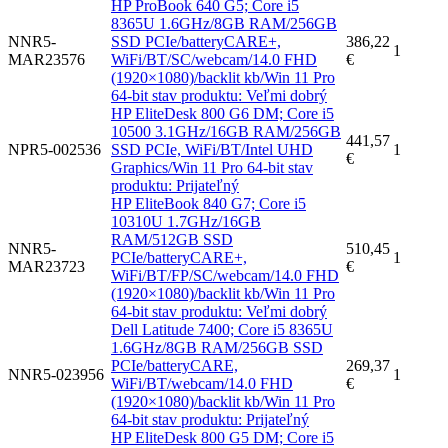
HP ProBook 640 G5; Core i5
8365U 1.6GHz/8GB RAM/256GB
NNR5-
SSD PCIe/batteryCARE+,
386,22
1
MAR23576
WiFi/BT/SC/webcam/14.0 FHD
€
(1920×1080)/backlit kb/Win 11 Pro
64-bit stav produktu: Veľmi dobrý
HP EliteDesk 800 G6 DM; Core i5
10500 3.1GHz/16GB RAM/256GB
441,57
NPR5-002536
SSD PCIe, WiFi/BT/Intel UHD
1
€
Graphics/Win 11 Pro 64-bit stav
produktu: Prijateľný
HP EliteBook 840 G7; Core i5
10310U 1.7GHz/16GB
RAM/512GB SSD
NNR5-
510,45
PCIe/batteryCARE+,
1
MAR23723
€
WiFi/BT/FP/SC/webcam/14.0 FHD
(1920×1080)/backlit kb/Win 11 Pro
64-bit stav produktu: Veľmi dobrý
Dell Latitude 7400; Core i5 8365U
1.6GHz/8GB RAM/256GB SSD
PCIe/batteryCARE,
269,37
NNR5-023956
1
WiFi/BT/webcam/14.0 FHD
€
(1920×1080)/backlit kb/Win 11 Pro
64-bit stav produktu: Prijateľný
HP EliteDesk 800 G5 DM; Core i5