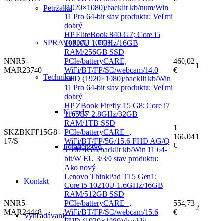
(1920×1080)/backlit kb/num/Win
Petržalka
11 Pro 64-bit stav produktu: Veľmi
dobrý
HP EliteBook 840 G7; Core i5
SPRAVODAJ 1000+
10310U 1.7GHz/16GB
RAM/256GB SSD
NNR5-
PCIe/batteryCARE,
460,02
1
MAR23740
WiFi/BT/FP/SC/webcam/14.0
€
Technika
FHD (1920×1080)/backlit kb/Win
11 Pro 64-bit stav produktu: Veľmi
dobrý
HP ZBook Firefly 15 G8; Core i7
Návody
1165G7 2.8GHz/32GB
RAM/1TB SSD
1
SKZBKFF15G8-
PCIe/batteryCARE+,
166,04
1
17/S
WiFi/BT/FP/5G/15.6 FHD AG/Q
€
Poradenstvo
T500 4GB/backlit kb/Win 11 64-
bit/W EU 3/3/0 stav produktu:
Ako nový
Lenovo ThinkPad T15 Gen1;
Kontakt
Core i5 10210U 1.6GHz/16GB
RAM/512GB SSD
NNR5-
PCIe/batteryCARE+,
554,73
2
MAR24448
WiFi/BT/FP/SC/webcam/15.6
€
Vyhľadávanie
FHD (1920×1080)/backlit