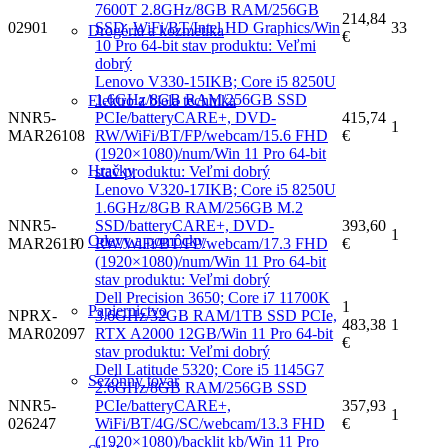
7600T 2.8GHz/8GB RAM/256GB
214,84
02901
SSD, WiFi/BT/Intel HD Graphics/Win
33
Drogéria a kozmetika
€
10 Pro 64-bit stav produktu: Veľmi
dobrý
Lenovo V330-15IKB; Core i5 8250U
1.6GHz/8GB RAM/256GB SSD
Elektro a biela technika
NNR5-
PCIe/batteryCARE+, DVD-
415,74
1
MAR26108
RW/WiFi/BT/FP/webcam/15.6 FHD
€
(1920×1080)/num/Win 11 Pro 64-bit
Hračky
stav produktu: Veľmi dobrý
Lenovo V320-17IKB; Core i5 8250U
1.6GHz/8GB RAM/256GB M.2
NNR5-
SSD/batteryCARE+, DVD-
393,60
1
Odevy a pomôcky
MAR26110
RW/WiFi/BT/FP/webcam/17.3 FHD
€
(1920×1080)/num/Win 11 Pro 64-bit
stav produktu: Veľmi dobrý
Dell Precision 3650; Core i7 11700K
1
Papiernictvo
NPRX-
3.6GHz/32GB RAM/1TB SSD PCIe,
483,38
1
MAR02097
RTX A2000 12GB/Win 11 Pro 64-bit
€
stav produktu: Veľmi dobrý
Dell Latitude 5320; Core i5 1145G7
Sezónny tovar
2.6GHz/8GB RAM/256GB SSD
NNR5-
PCIe/batteryCARE+,
357,93
1
026247
WiFi/BT/4G/SC/webcam/13.3 FHD
€
(1920×1080)/backlit kb/Win 11 Pro