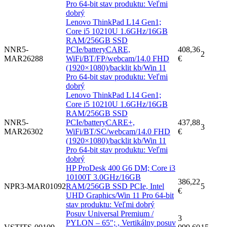
Pro 64-bit stav produktu: Veľmi
dobrý
Lenovo ThinkPad L14 Gen1;
Core i5 10210U 1.6GHz/16GB
RAM/256GB SSD
NNR5-
PCIe/batteryCARE,
408,36
2
MAR26288
WiFi/BT/FP/webcam/14.0 FHD
€
(1920×1080)/backlit kb/Win 11
Pro 64-bit stav produktu: Veľmi
dobrý
Lenovo ThinkPad L14 Gen1;
Core i5 10210U 1.6GHz/16GB
RAM/256GB SSD
NNR5-
PCIe/batteryCARE+,
437,88
3
MAR26302
WiFi/BT/SC/webcam/14.0 FHD
€
(1920×1080)/backlit kb/Win 11
Pro 64-bit stav produktu: Veľmi
dobrý
HP ProDesk 400 G6 DM; Core i3
10100T 3.0GHz/16GB
386,22
NPR3-MAR01092
RAM/256GB SSD PCIe, Intel
5
€
UHD Graphics/Win 11 Pro 64-bit
stav produktu: Veľmi dobrý
Posuv Universal Premium /
3
PYLON – 65″; , Vertikálny posuv