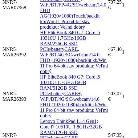
NNR7-
707,25
WiFi/BT/FP/4G/SC/webcam/14.0
1
MAR07968
€
FHD
AG(1920×1080)Touch/backlit
kb/Win 11 Pro 64-bit stav
produktu: Veľmi dobrý
HP EliteBook 840 G7; Core i5
10310U 1.7GHz/16GB
RAM/256GB SSD
NNR5-
PCIe/batteryCARE,
467,40
1
MAR26392
WiFi/BT/4G/SC/webcam/14.0
€
FHD (1920×1080)/backlit kb/Win
11 Pro 64-bit stav produktu: Veľmi
dobrý
HP EliteBook 840 G7; Core i5
10310U 1.7GHz/16GB
RAM/512GB SSD
NNR5-
PCIe/batteryCARE+,
503,07
1
MAR26393
WiFi/BT/4G/SC/webcam/14.0
€
FHD (1920×1080)/backlit kb/Win
11 Pro 64-bit stav produktu: Veľmi
dobrý
Lenovo ThinkPad L14 Gen1;
Core i7 10510U 1.8GHz/32GB
RAM/512GB SSD
NNR7-
547,35
PCIe/batteryCARE,
1