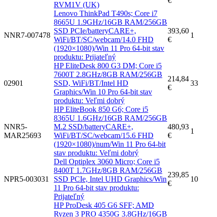
€
RVM1V (UK)
Lenovo ThinkPad T490s; Core i7
8665U 1.9GHz/16GB RAM/256GB
SSD PCIe/batteryCARE+,
393,60
NNR7-007478
1
WiFi/BT/SC/webcam/14.0 FHD
€
(1920×1080)/Win 11 Pro 64-bit stav
produktu: Prijateľný
HP EliteDesk 800 G3 DM; Core i5
7600T 2.8GHz/8GB RAM/256GB
214,84
02901
SSD, WiFi/BT/Intel HD
33
€
Graphics/Win 10 Pro 64-bit stav
produktu: Veľmi dobrý
HP EliteBook 850 G6; Core i5
8365U 1.6GHz/16GB RAM/256GB
NNR5-
M.2 SSD/batteryCARE+,
480,93
1
MAR25693
WiFi/BT/SC/webcam/15.6 FHD
€
(1920×1080)/num/Win 11 Pro 64-bit
stav produktu: Veľmi dobrý
Dell Optiplex 3060 Micro; Core i5
8400T 1.7GHz/8GB RAM/256GB
239,85
NPR5-003031
SSD PCIe, Intel UHD Graphics/Win
10
€
11 Pro 64-bit stav produktu:
Prijateľný
HP ProDesk 405 G6 SFF; AMD
Ryzen 3 PRO 4350G 3.8GHz/16GB