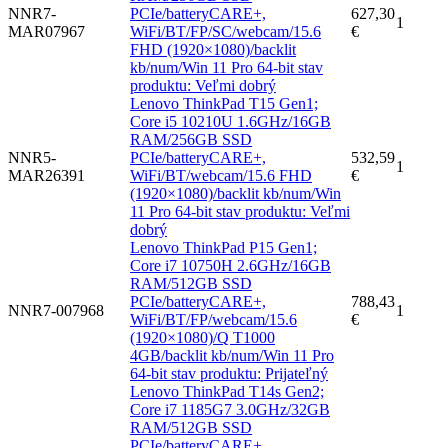
NNR7-
PCIe/batteryCARE+,
627,30
1
MAR07967
WiFi/BT/FP/SC/webcam/15.6
€
FHD (1920×1080)/backlit
kb/num/Win 11 Pro 64-bit stav
produktu: Veľmi dobrý
Lenovo ThinkPad T15 Gen1;
Core i5 10210U 1.6GHz/16GB
RAM/256GB SSD
NNR5-
PCIe/batteryCARE+,
532,59
1
MAR26391
WiFi/BT/webcam/15.6 FHD
€
(1920×1080)/backlit kb/num/Win
11 Pro 64-bit stav produktu: Veľmi
dobrý
Lenovo ThinkPad P15 Gen1;
Core i7 10750H 2.6GHz/16GB
RAM/512GB SSD
PCIe/batteryCARE+,
788,43
NNR7-007968
1
WiFi/BT/FP/webcam/15.6
€
(1920×1080)/Q T1000
4GB/backlit kb/num/Win 11 Pro
64-bit stav produktu: Prijateľný
Lenovo ThinkPad T14s Gen2;
Core i7 1185G7 3.0GHz/32GB
RAM/512GB SSD
PCIe/batteryCARE+,