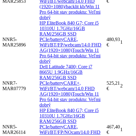
MAR25853
WiFi/BT/webcam/14.0 FHD
€
(1920×1080)/backlit kb/Win 11
Pro 64-bit stav produktu: Veľmi
dobrý
HP EliteBook 840 G7; Core i5
10310U 1.7GHz/16GB
RAM/256GB SSD
NNR5-
PCIe/batteryCARE,
480,93
1
MAR25896
WiFi/BT/FP/webcam/14.0 FHD
€
AG(1920×1080)Touch/Win 11
Pro 64-bit stav produktu: Veľmi
dobrý
Dell Latitude 7400; Core i7
8665U 1.9GHz/16GB
RAM/256GB SSD
NNR7-
PCIe/batteryCARE+,
525,21
2
MAR07779
WiFi/BT/webcam/14.0 FHD
€
AG(1920×1080)Touch/Win 11
Pro 64-bit stav produktu: Veľmi
dobrý
HP EliteBook 840 G7; Core i5
10310U 1.7GHz/16GB
RAM/256GB SSD
NNR5-
PCIe/batteryCARE,
467,40
1
MAR26114
WiFi/BT/FP/NOcam/14.0 FHD
€