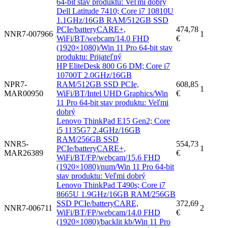
64-bit stav produktu: Veľmi dobrý
Dell Latitude 7410; Core i7 10810U
1.1GHz/16GB RAM/512GB SSD
PCIe/batteryCARE+,
474,78
NNR7-007966
1
WiFi/BT/webcam/14.0 FHD
€
(1920×1080)/Win 11 Pro 64-bit stav
produktu: Prijateľný
HP EliteDesk 800 G6 DM; Core i7
10700T 2.0GHz/16GB
NPR7-
RAM/512GB SSD PCIe,
608,85
1
MAR00950
WiFi/BT/Intel UHD Graphics/Win
€
11 Pro 64-bit stav produktu: Veľmi
dobrý
Lenovo ThinkPad E15 Gen2; Core
i5 1135G7 2.4GHz/16GB
RAM/256GB SSD
NNR5-
554,73
PCIe/batteryCARE+,
1
MAR26389
€
WiFi/BT/FP/webcam/15.6 FHD
(1920×1080)/num/Win 11 Pro 64-bit
stav produktu: Veľmi dobrý
Lenovo ThinkPad T490s; Core i7
8665U 1.9GHz/16GB RAM/256GB
SSD PCIe/batteryCARE,
372,69
NNR7-006711
2
WiFi/BT/FP/webcam/14.0 FHD
€
(1920×1080)/backlit kb/Win 11 Pro