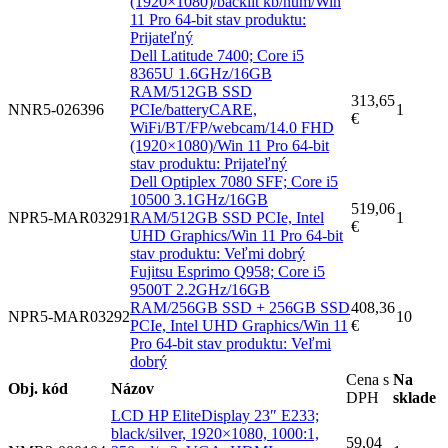
(1920×1080)/backlit kb/num/Win
11 Pro 64-bit stav produktu:
Prijateľný
Dell Latitude 7400; Core i5
8365U 1.6GHz/16GB
RAM/512GB SSD
313,65
NNR5-026396
PCIe/batteryCARE,
1
€
WiFi/BT/FP/webcam/14.0 FHD
(1920×1080)/Win 11 Pro 64-bit
stav produktu: Prijateľný
Dell Optiplex 7080 SFF; Core i5
10500 3.1GHz/16GB
519,06
NPR5-MAR03291
RAM/512GB SSD PCIe, Intel
1
€
UHD Graphics/Win 11 Pro 64-bit
stav produktu: Veľmi dobrý
Fujitsu Esprimo Q958; Core i5
9500T 2.2GHz/16GB
RAM/256GB SSD + 256GB SSD
408,36
NPR5-MAR03292
10
PCIe, Intel UHD Graphics/Win 11
€
Pro 64-bit stav produktu: Veľmi
dobrý
Cena s
Na
Obj. kód
Názov
DPH
sklade
LCD HP EliteDisplay 23″ E233;
black/silver, 1920×1080, 1000:1,
59,04