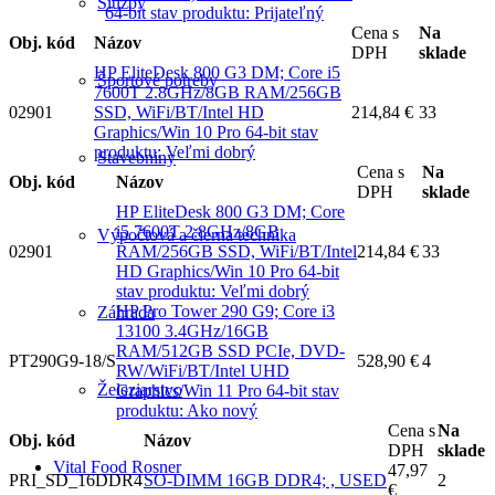
Služby
64-bit stav produktu: Prijateľný
Cena s
Na
Obj. kód
Názov
DPH
sklade
HP EliteDesk 800 G3 DM; Core i5
Športové potreby
7600T 2.8GHz/8GB RAM/256GB
02901
SSD, WiFi/BT/Intel HD
214,84 €
33
Graphics/Win 10 Pro 64-bit stav
produktu: Veľmi dobrý
Stavebniny
Cena s
Na
Obj. kód
Názov
DPH
sklade
HP EliteDesk 800 G3 DM; Core
i5 7600T 2.8GHz/8GB
Výpočtová a čierna technika
02901
RAM/256GB SSD, WiFi/BT/Intel
214,84 €
33
HD Graphics/Win 10 Pro 64-bit
stav produktu: Veľmi dobrý
HP Pro Tower 290 G9; Core i3
Záhrada
13100 3.4GHz/16GB
RAM/512GB SSD PCIe, DVD-
PT290G9-18/S
528,90 €
4
RW/WiFi/BT/Intel UHD
Železiarstvo
Graphics/Win 11 Pro 64-bit stav
produktu: Ako nový
Cena s
Na
Obj. kód
Názov
DPH
sklade
Vital Food Rosner
47,97
PRI_SD_16DDR4
SO-DIMM 16GB DDR4; , USED
2
€