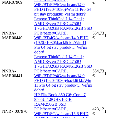
MAR07969
€
WiFi/BT/FP/SC/webcam/14.0
FHD (1920×1080)/Win 11 Pro 64-
bit stav produktu: Veľmi dobrý
Lenovo ThinkPad L14 Gen1;
AMD Ryzen 7 PRO 4750U
1.7GHz/32GB RAM/512GB SSD
NNRA-
PCIe/batteryCARE,
554,73
1
MAR00440
WiFi/BT/4G/webcam/14.0 FHD
€
(1920×1080)/backlit kb/Win 11
Pro 64-bit stav produktu: Veľmi
dobrý
Lenovo ThinkPad L14 Gen1;
AMD Ryzen 7 PRO 4750U
1.7GHz/32GB RAM/512GB SSD
NNRA-
PCIe/batteryCARE,
554,73
1
MAR00441
WiFi/BT/FP/4G/webcam/14.0
€
FHD (1920×1080)/backlit kb/Win
11 Pro 64-bit stav produktu: Veľmi
dobrý
HP EliteBook 850 G6; Core i7
8565U 1.8GHz/16GB
RAM/256GB SSD
PCIe/batteryCARE,
423,12
NNR7-007970
1
WiFi/BT/SC/webcam/15.6 FHD
€