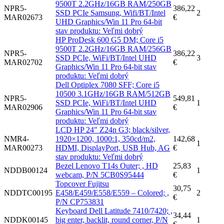
9500T 2.2GHz/16GB RAM/250GB
NPR5-
386,22
SSD PCIe Samsung, Wifi/BT/Intel
2
MAR02673
€
UHD Graphics/Win 11 Pro 64-bit
stav produktu: Veľmi dobrý
HP ProDesk 600 G5 DM; Core i5
9500T 2.2GHz/16GB RAM/256GB
NPR5-
386,22
SSD PCIe, WiFi/BT/Intel UHD
3
MAR02702
€
Graphics/Win 11 Pro 64-bit stav
produktu: Veľmi dobrý
Dell Optiplex 7080 SFF; Core i5
10500 3.1GHz/16GB RAM/512GB
NPR5-
549,81
SSD PCIe, WiFi/BT/Intel UHD
1
MAR02906
€
Graphics/Win 11 Pro 64-bit stav
produktu: Veľmi dobrý
LCD HP 24″ Z24n G3; black/silver,
NMR4-
1920×1200, 1000:1, 350cd/m2,
142,68
1
MAR00273
HDMI, DisplayPort, USB Hub, AG
€
stav produktu: Veľmi dobrý
Bezel Lenovo T14s Outer; , HD
25,83
NDDB00124
1
webcam, P/N 5CB0S95444
€
Topcover Fujitsu
30,75
NDDTC00195
E458/E459/E558/E559 – Colored; ,
2
€
P/N CP753831
Keyboard Dell Latitude 7410/7420; ,
34,44
NDDK00145
big enter, backlit, round corner, P/N
1