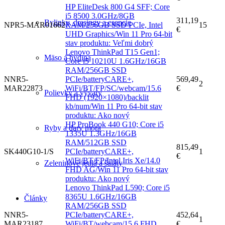
HP EliteDesk 800 G4 SFF; Core
i5 8500 3.0GHz/8GB
311,19
Bylinky, dresingy a esencie
NPR5-MAR01662
RAM/256GB SSD PCIe, Intel
15
€
UHD Graphics/Win 11 Pro 64-bit
stav produktu: Veľmi dobrý
Lenovo ThinkPad T15 Gen1;
Mäso a hydina
Core i5 10210U 1.6GHz/16GB
RAM/256GB SSD
NNR5-
PCIe/batteryCARE+,
569,49
2
MAR22873
WiFi/BT/FP/SC/webcam/15.6
€
Polievky a vývary
FHD (1920×1080)/backlit
kb/num/Win 11 Pro 64-bit stav
produktu: Ako nový
HP ProBook 440 G10; Core i5
Ryby a dary mora
1335U 1.3GHz/16GB
RAM/512GB SSD
815,49
SK440G10-1/S
PCIe/batteryCARE+,
1
€
WiFi/BT/FP/Intel Iris Xe/14.0
Zeleninové jedlá a šaláty
FHD AG/Win 11 Pro 64-bit stav
produktu: Ako nový
Lenovo ThinkPad L590; Core i5
8365U 1.6GHz/16GB
Články
RAM/256GB SSD
NNR5-
PCIe/batteryCARE+,
452,64
1
MAR23187
WiFi/BT/webcam/15.6 FHD
€