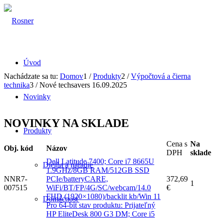
Úvod
Nachádzate sa tu:
Domov
1
/
Produkty
2
/
Výpočtová a čierna
technika
3
/
Nové techsavers 16.09.2025
Novinky
NOVINKY NA SKLADE
Produkty
Cena s
Na
Obj. kód
Názov
DPH
sklade
Dell Latitude 7400; Core i7 8665U
Dielňa a náradie
1.9GHz/8GB RAM/512GB SSD
NNR7-
PCIe/batteryCARE,
372,69
1
007515
WiFi/BT/FP/4G/SC/webcam/14.0
€
FHD (1920×1080)/backlit kb/Win 11
Domácnosť
Pro 64-bit stav produktu: Prijateľný
HP EliteDesk 800 G3 DM; Core i5