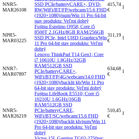
NNR5-
SSD PCIe/batteryCARE+, DVD-
415,74
1
MAR26108
RW/WiFi/BT/FP/webcam/15.6 FHD
€
(1920×1080)/num/Win 11 Pro 64-bit
stav produktu: Veľmi dobrý
Fujitsu Esprimo Q958; Core i5
8500T 2.1GHz/8GB RAM/256GB
NPR5-
311,19
SSD PCIe, Intel UHD Graphics/Win
1
MAR03225
€
11 Pro 64-bit stav produktu: Veľmi
dobrý
Lenovo ThinkPad T14 Gen1; Core
i7 10610U 1.8GHz/32GB
RAM/512GB SSD
NNR7-
634,68
PCIe/batteryCARE+,
1
MAR07897
€
WiFi/BT/FP/4G/webcam/14.0 FHD
(1920×1080)/backlit kb/Win 11 Pro
64-bit stav produktu: Veľmi dobrý
Fujitsu LifeBook E5510; Core i5
10210U 1.6GHz/16GB
RAM/512GB SSD
NNR5-
PCIe/batteryCARE,
510,45
1
MAR26219
WiFi/BT/SC/webcam/15.6 FHD
€
(1920×1080)/backlit kb/num/Win 11
Pro 64-bit stav produktu: Veľmi
dobrý
Victus 15L Gaming TG02-2750ng;