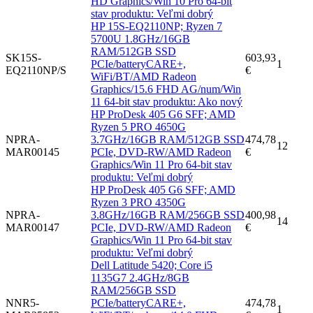
HD Graphics/Win 10 Pro 64-bit
stav produktu: Veľmi dobrý
HP 15S-EQ2110NP; Ryzen 7
5700U 1.8GHz/16GB
RAM/512GB SSD
SK15S-
603,93
PCIe/batteryCARE+,
1
EQ2110NP/S
€
WiFi/BT/AMD Radeon
Graphics/15.6 FHD AG/num/Win
11 64-bit stav produktu: Ako nový
HP ProDesk 405 G6 SFF; AMD
Ryzen 5 PRO 4650G
NPRA-
3.7GHz/16GB RAM/512GB SSD
474,78
12
MAR00145
PCIe, DVD-RW/AMD Radeon
€
Graphics/Win 11 Pro 64-bit stav
produktu: Veľmi dobrý
HP ProDesk 405 G6 SFF; AMD
Ryzen 3 PRO 4350G
NPRA-
3.8GHz/16GB RAM/256GB SSD
400,98
14
MAR00147
PCIe, DVD-RW/AMD Radeon
€
Graphics/Win 11 Pro 64-bit stav
produktu: Veľmi dobrý
Dell Latitude 5420; Core i5
1135G7 2.4GHz/8GB
RAM/256GB SSD
NNR5-
PCIe/batteryCARE+,
474,78
1