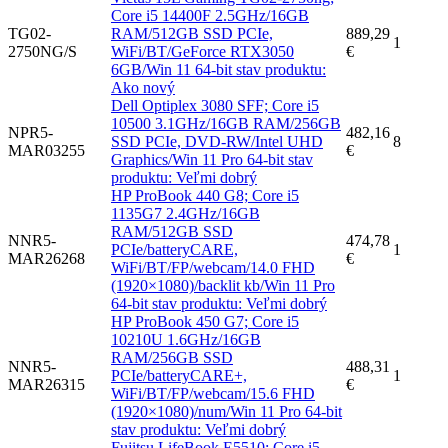
Core i5 14400F 2.5GHz/16GB
TG02-
RAM/512GB SSD PCIe,
889,29
1
2750NG/S
WiFi/BT/GeForce RTX3050
€
6GB/Win 11 64-bit stav produktu:
Ako nový
Dell Optiplex 3080 SFF; Core i5
10500 3.1GHz/16GB RAM/256GB
NPR5-
482,16
SSD PCIe, DVD-RW/Intel UHD
8
MAR03255
€
Graphics/Win 11 Pro 64-bit stav
produktu: Veľmi dobrý
HP ProBook 440 G8; Core i5
1135G7 2.4GHz/16GB
RAM/512GB SSD
NNR5-
474,78
PCIe/batteryCARE,
1
MAR26268
€
WiFi/BT/FP/webcam/14.0 FHD
(1920×1080)/backlit kb/Win 11 Pro
64-bit stav produktu: Veľmi dobrý
HP ProBook 450 G7; Core i5
10210U 1.6GHz/16GB
RAM/256GB SSD
NNR5-
488,31
PCIe/batteryCARE+,
1
MAR26315
€
WiFi/BT/FP/webcam/15.6 FHD
(1920×1080)/num/Win 11 Pro 64-bit
stav produktu: Veľmi dobrý
Fujitsu LifeBook E5510; Core i5