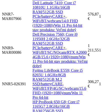
Dell Latitude 7410; Core i7
10810U 1.1GHz/16GB
RAM/512GB SSD
NNR7-
576,87
PCIe/batteryCARE+,
1
MAR07966
€
WiFi/BT/webcam/14.0 FHD
(1920×1080)/Win 11 Pro 64-bit
stav produktu: Veľmi dobrý
Dell Precision 7560; Core i9
11950H 2.6GHz/32GB
RAM/512GB SSD
1
NNR9-
PCIe/batteryCARE+,
211,55
1
MAR00086
WiFi/BT/SC/NOcam/RTX A2000
€
4GB/15.6 (1920×1080)/num/Win
11 Pro 64-bit stav produktu: Veľmi
dobrý
Fujitsu LifeBook E559; Core i5
8265U 1.6GHz/8GB
RAM/512GB M.2
306,27
NNR5-026391
SSD/batteryCARE,
1
€
WiFi/BT/FP/4G/SC/webcam/15.6
FHD (1920×1080)/num/Win 11
Pro 64-bit
HP ProBook 650 G8; Core i7
1165G7 2.8GHz/16GB
RAM/256GB SSD