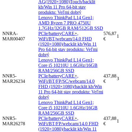
AG(1920×1080)Touch/backlit
kb/Win 11 Pro 64-bit stav
produktu: Veľmi dobrý
Lenovo ThinkPad L14 Gen1;
AMD Ryzen 7 PRO 4750U
1.7GHz/32GB RAM/512GB SSD
NNRA-
PCIe/batteryCARE+,
576,87
1
MAR00407
WiFi/BT/webcam/14.0 FHD
€
(1920×1080)/backlit kb/Win 11
Pro 64-bit stav produktu: Veľmi
dobrý
Lenovo ThinkPad L14 Gen1;
Core i5 10210U 1.6GHz/16GB
RAM/256GB SSD
NNR5-
PCIe/batteryCARE+,
437,88
3
MAR26234
WiFi/BT/FP/SC/webcam/14.0
€
FHD (1920×1080)/backlit kb/Win
11 Pro 64-bit stav produktu: Veľmi
dobrý
Lenovo ThinkPad L14 Gen1;
Core i5 10210U 1.6GHz/16GB
RAM/256GB SSD
NNR5-
PCIe/batteryCARE+,
437,88
1
MAR26278
WiFi/BT/FP/webcam/14.0 FHD
€
(1920×1080)/backlit kb/Win 11