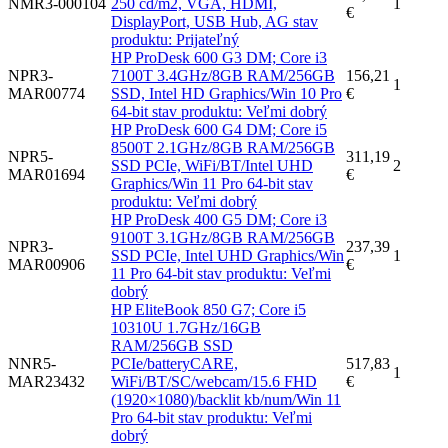
NMR3-000104
250 cd/m2, VGA, HDMI,
1
€
DisplayPort, USB Hub, AG stav
produktu: Prijateľný
HP ProDesk 600 G3 DM; Core i3
NPR3-
7100T 3.4GHz/8GB RAM/256GB
156,21
1
MAR00774
SSD, Intel HD Graphics/Win 10 Pro
€
64-bit stav produktu: Veľmi dobrý
HP ProDesk 600 G4 DM; Core i5
8500T 2.1GHz/8GB RAM/256GB
NPR5-
311,19
SSD PCIe, WiFi/BT/Intel UHD
2
MAR01694
€
Graphics/Win 11 Pro 64-bit stav
produktu: Veľmi dobrý
HP ProDesk 400 G5 DM; Core i3
9100T 3.1GHz/8GB RAM/256GB
NPR3-
237,39
SSD PCIe, Intel UHD Graphics/Win
1
MAR00906
€
11 Pro 64-bit stav produktu: Veľmi
dobrý
HP EliteBook 850 G7; Core i5
10310U 1.7GHz/16GB
RAM/256GB SSD
NNR5-
PCIe/batteryCARE,
517,83
1
MAR23432
WiFi/BT/SC/webcam/15.6 FHD
€
(1920×1080)/backlit kb/num/Win 11
Pro 64-bit stav produktu: Veľmi
dobrý