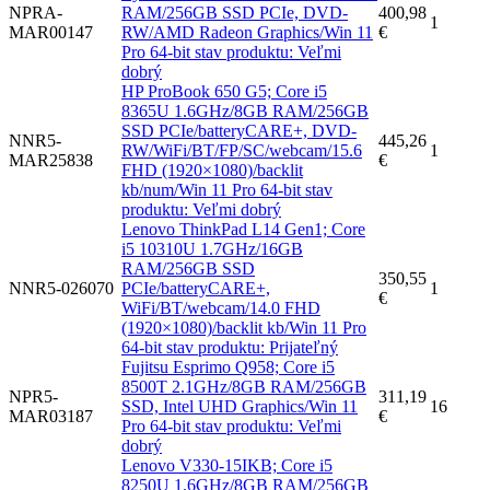
NPRA-
RAM/256GB SSD PCIe, DVD-
400,98
1
MAR00147
RW/AMD Radeon Graphics/Win 11
€
Pro 64-bit stav produktu: Veľmi
dobrý
HP ProBook 650 G5; Core i5
8365U 1.6GHz/8GB RAM/256GB
SSD PCIe/batteryCARE+, DVD-
NNR5-
445,26
RW/WiFi/BT/FP/SC/webcam/
15.6
1
MAR25838
€
FHD (1920×1080)/backlit
kb/num/Win 11 Pro 64-bit stav
produktu: Veľmi dobrý
Lenovo ThinkPad L14 Gen1; Core
i5 10310U 1.7GHz/16GB
RAM/256GB SSD
350,55
NNR5-026070
PCIe/batteryCARE+,
1
€
WiFi/BT/webcam/14.0 FHD
(1920×1080)/backlit kb/Win 11 Pro
64-bit stav produktu: Prijateľný
Fujitsu Esprimo Q958; Core i5
8500T 2.1GHz/8GB RAM/256GB
NPR5-
311,19
SSD, Intel UHD Graphics/Win 11
16
MAR03187
€
Pro 64-bit stav produktu: Veľmi
dobrý
Lenovo V330-15IKB; Core i5
8250U 1.6GHz/8GB RAM/256GB