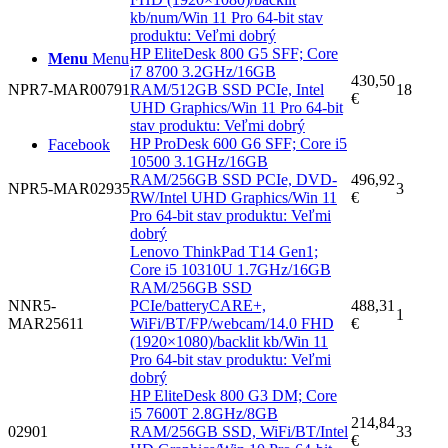
kb/num/Win 11 Pro 64-bit stav
produktu: Veľmi dobrý
HP EliteDesk 800 G5 SFF; Core
Menu
Menu
i7 8700 3.2GHz/16GB
430,50
NPR7-MAR00791
RAM/512GB SSD PCIe, Intel
18
€
UHD Graphics/Win 11 Pro 64-bit
stav produktu: Veľmi dobrý
HP ProDesk 600 G6 SFF; Core i5
Facebook
10500 3.1GHz/16GB
RAM/256GB SSD PCIe, DVD-
496,92
NPR5-MAR02935
3
RW/Intel UHD Graphics/Win 11
€
Pro 64-bit stav produktu: Veľmi
dobrý
Lenovo ThinkPad T14 Gen1;
Core i5 10310U 1.7GHz/16GB
RAM/256GB SSD
NNR5-
PCIe/batteryCARE+,
488,31
1
MAR25611
WiFi/BT/FP/webcam/14.0 FHD
€
(1920×1080)/backlit kb/Win 11
Pro 64-bit stav produktu: Veľmi
dobrý
HP EliteDesk 800 G3 DM; Core
i5 7600T 2.8GHz/8GB
214,84
02901
RAM/256GB SSD, WiFi/BT/Intel
33
€