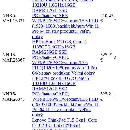
10210U 1.6GHz/16GB
RAM/512GB SSD
NNR5-
PCIe/batteryCARE,
510,45
1
MAR26321
WiFi/BT/FP/SC/webcam/15.6 FHD
€
(1920×1080)/backlit kb/num/Win 11
Pro 64-bit stav produktu: Veľmi
dobrý
HP ProBook 650 G8; Core i5
1135G7 2.4GHz/16GB
RAM/256GB SSD
NNR5-
525,21
PCIe/batteryCARE,
2
MAR26367
€
WiFi/BT/FP/SC/webcam/15.6
FHD(1920×1080)/num/Win 11 Pro
64-bit stav produktu: Veľmi dobrý
HP EliteBook 850 G7; Core i5
10210U 1.6GHz/16GB
RAM/512GB SSD
NNR5-
PCIe/batteryCARE,
525,21
1
MAR26378
WiFi/BT/FP/SC/webcam/15.6 FHD
€
(1920×1080)/backlit kb/num/Win 11
Pro 64-bit stav produktu: Veľmi
dobrý
Lenovo ThinkPad T15 Gen1; Core
i5 10210U 1.6GHz/16GB