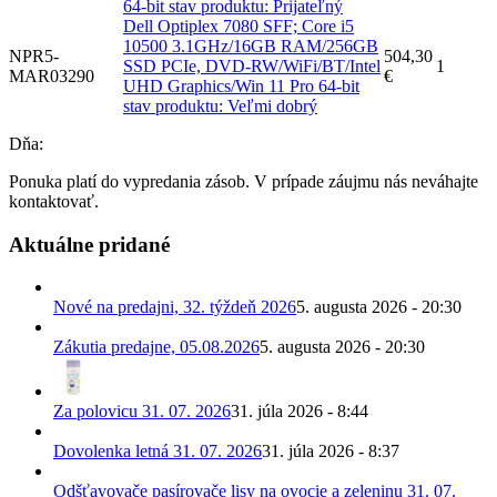
64-bit stav produktu: Prijateľný
Dell Optiplex 7080 SFF; Core i5
10500 3.1GHz/16GB RAM/256GB
NPR5-
504,30
SSD PCIe, DVD-RW/WiFi/BT/Intel
1
MAR03290
€
UHD Graphics/Win 11 Pro 64-bit
stav produktu: Veľmi dobrý
Dňa:
Ponuka platí do vypredania zásob. V prípade záujmu nás neváhajte
kontaktovať.
Aktuálne pridané
Nové na predajni, 32. týždeň 2026
5. augusta 2026 - 20:30
Zákutia predajne, 05.08.2026
5. augusta 2026 - 20:30
Za polovicu 31. 07. 2026
31. júla 2026 - 8:44
Dovolenka letná 31. 07. 2026
31. júla 2026 - 8:37
Odšťavovače pasírovače lisy na ovocie a zeleninu 31. 07.