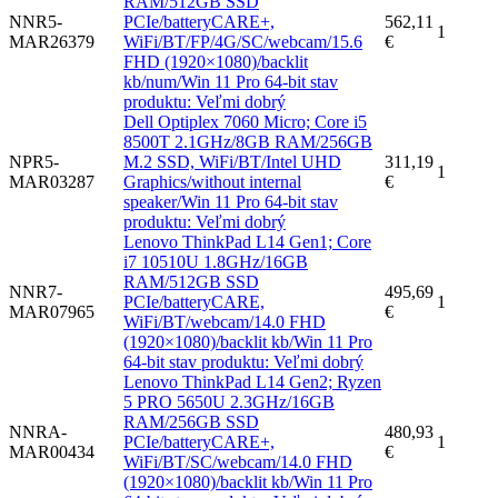
RAM/512GB SSD
NNR5-
PCIe/batteryCARE+,
562,11
1
MAR26379
WiFi/BT/FP/4G/SC/webcam/15.6
€
FHD (1920×1080)/backlit
kb/num/Win 11 Pro 64-bit stav
produktu: Veľmi dobrý
Dell Optiplex 7060 Micro; Core i5
8500T 2.1GHz/8GB RAM/256GB
NPR5-
M.2 SSD, WiFi/BT/Intel UHD
311,19
1
MAR03287
Graphics/without internal
€
speaker/Win 11 Pro 64-bit stav
produktu: Veľmi dobrý
Lenovo ThinkPad L14 Gen1; Core
i7 10510U 1.8GHz/16GB
RAM/512GB SSD
NNR7-
495,69
PCIe/batteryCARE,
1
MAR07965
€
WiFi/BT/webcam/14.0 FHD
(1920×1080)/backlit kb/Win 11 Pro
64-bit stav produktu: Veľmi dobrý
Lenovo ThinkPad L14 Gen2; Ryzen
5 PRO 5650U 2.3GHz/16GB
RAM/256GB SSD
NNRA-
480,93
PCIe/batteryCARE+,
1
MAR00434
€
WiFi/BT/SC/webcam/14.0 FHD
(1920×1080)/backlit kb/Win 11 Pro