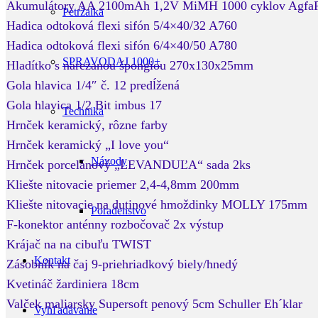
Akumulátory AA 2100mAh 1,2V MiMH 1000 cyklov AgfaP
Petržalka
Hadica odtoková flexi sifón 5/4×40/32 A760
Hadica odtoková flexi sifón 6/4×40/50 A780
SPRAVODAJ 1000+
Hladítko s narezanou špongiou 270x130x25mm
Gola hlavica 1/4″ č. 12 predĺžená
Gola hlavica 1/2 Bit imbus 17
Technika
Hrnček keramický, rôzne farby
Hrnček keramický „I love you“
Návody
Hrnček porcelánový „LEVANDUĽA“ sada 2ks
Kliešte nitovacie priemer 2,4-4,8mm 200mm
Kliešte nitovacie na dutinové hmoždinky MOLLY 175mm
Poradenstvo
F-konektor anténny rozbočovač 2x výstup
Krájač na na cibuľu TWIST
Kontakt
Zásobník na čaj 9-priehriadkový biely/hnedý
Kvetináč žardiniera 18cm
Valček maliarsky Supersoft penový 5cm Schuller Eh´klar
Vyhľadávanie