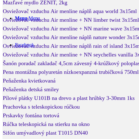
Mazľavé mydlo ZENIT, 2kg
Osviežovač vzduchu Air menline náplň aqua world 3x15ml
Menu
Menu
Osviežovač vzduchu Air menline + NN limber twist 3x15ml
Osviežovač vzduchu Air menline + NN marine wave 3x15m
Osviežovač vzduchu Air menline náplň nature wonder 3x1
Facebook
Osviežovač vzduchu Air menline náplň rain of island 3x15
Osviežovač vzduchu Air menline + NN seychelles vanilla 
Šanón poradač zakladač 4,5cm závesný 4-krúžkový polopla
Pena montážna polyuretán nízkoexpanzná trubičková 750ml
Peňaženka kvietkovaná
Peňaženka detská smiley
Pílové plátky U101B na drevo a plast hrúbky 3-30mm 1ks
Prachovka s teleskopickou rúčkou
Prskavky fontána tortová
Rúčka teleskopická na stierku na okno
Sifón umývadlový plast T1015 DN40