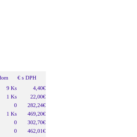
dom
€ s DPH
9 Ks
4,40€
1 Ks
22,00€
0
282,24€
1 Ks
469,20€
0
302,70€
0
462,01€