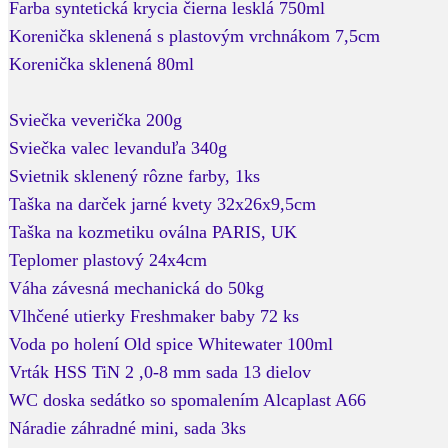
Farba syntetická krycia čierna lesklá 750ml
Korenička sklenená s plastovým vrchnákom 7,5cm
Korenička sklenená 80ml
Sviečka veverička 200g
Sviečka valec levanduľa 340g
Svietnik sklenený rôzne farby, 1ks
Taška na darček jarné kvety 32x26x9,5cm
Taška na kozmetiku oválna PARIS, UK
Teplomer plastový 24x4cm
Váha závesná mechanická do 50kg
Vlhčené utierky Freshmaker baby 72 ks
Voda po holení Old spice Whitewater 100ml
Vrták HSS TiN 2 ,0-8 mm sada 13 dielov
WC doska sedátko so spomalením Alcaplast A66
Náradie záhradné mini, sada 3ks