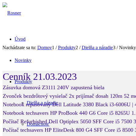
Úvod
Nachádzate sa tu:
Domov
1
/
Produkty
2
/
Dielňa a náradie
3
/
Novinky
Novinky
Cenník 21.03.2023
Produkty
Zásuvka domová Z3111 240V zapustená biela
Zvonček bezdrôtový vysielač 2x prijímač dosah 120m 52 me
Dielňa a náradie
Notebook repasovaný Dell Latitude 3380 Black i3-6006
Notebook techsavers HP ProBook 440 G6 Core i5 8265U
Počítač Refurbished Dell Optiplex 5050 SFF Core i5 
Domácnosť
Počítač techsavers HP EliteDesk 800 G4 SFF Core i5 8