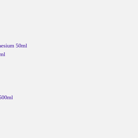
nesium 50ml
4ml
 500ml