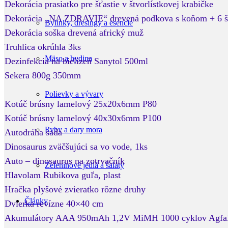
Dekorácia prasiatko pre šťastie v štvorlístkovej krabičke
Dekorácia „NA ZDRAVIE“ drevená podkova s koňom + 6 š
Bylinky, dresingy a esencie
Dekorácia soška drevená africký muž
Truhlica okrúhla 3ks
Mäso a hydina
Dezinfekcia na bielizeň Sanytol 500ml
Sekera 800g 350mm
Polievky a vývary
Kotúč brúsny lamelový 25x20x6mm P80
Kotúč brúsny lamelový 40x30x6mm P100
Ryby a dary mora
Autodráha sada
Dinosaurus zväčšujúci sa vo vode, 1ks
Auto – dinosaurus na zotrvačník
Zeleninové jedlá a šaláty
Hlavolam Rubikova guľa, plast
Hračka plyšové zvieratko rôzne druhy
Články
Dvierka revízne 40×40 cm
Akumulátory AAA 950mAh 1,2V MiMH 1000 cyklov AgfaP