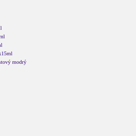
l
5ml
ml
3x15ml
stový modrý