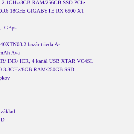
500T 2.1GHz/8GB RAM/256GB SSD PCIe
GDDR6 18GHz GIGABYTE RX 6500 XT
2,1GBps
140XTN03.2 bazár trieda A-
00mAh Ava
IMR/ INR/ ICR, 4 kanál USB XTAR VC4SL
G4400 3.3GHz/8GB RAM/250GB SSD
opkov
 základ
SD