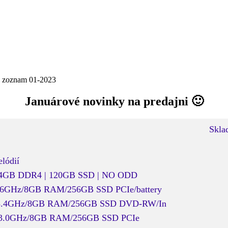
 zoznam 01-2023
Januárové novinky na predajni 🙂
Skla
lódií
U | 4GB DDR4 | 120GB SSD | NO ODD
 1.6GHz/8GB RAM/256GB SSD PCIe/battery
7500 3.4GHz/8GB RAM/256GB SSD DVD-RW/In
500 3.0GHz/8GB RAM/256GB SSD PCIe