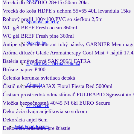
Služby
Vrecká do koša BIO 28+15x50cm 20ks
Vrecká do koša HDPE s uchom 55×65 40L levandula 15ks
Rohový profil 100×100 PVC so sieťkou 2,5m
Športové potreby
WC gél BREF Fresh ocean 360ml
WC gél BREF Fresh pine 360ml
Stavebniny
Antiperspirant deodorant tuhý pánsky GARNIER Men mag
Aróma difuzér Glade Aromatherapy Cool Mist + náplň 17,
Batéria umývadlová SAN 906/1 FATRA
Výpočtová a čierna technika
Brúsne papier P400
Čelenka korunka svietiaca detská
Záhrada
Čistič na podlahy AJAX Floral Fiesta Red 5000ml
Čistiaci prostriedok odmastňovať PULIRAPID Sgrassotuto
Vložka bezpečnostná 40/45 Ni 6kl EURO Secure
Železiarstvo
Dekorácia dvaja anjelikovia so srdcom
Dekorácia anjel 6cm
Vital Food Rosner
Dekorácia prasiatko pre šťastie