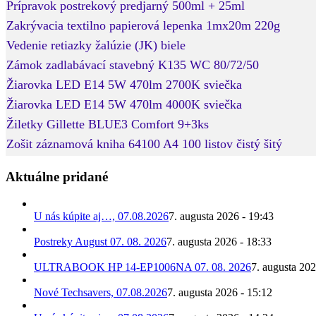
Prípravok postrekový predjarný 500ml + 25ml
Zakrývacia textilno papierová lepenka 1mx20m 220g
Vedenie retiazky žalúzie (JK) biele
Zámok zadlabávací stavebný K135 WC 80/72/50
Žiarovka LED E14 5W 470lm 2700K sviečka
Žiarovka LED E14 5W 470lm 4000K sviečka
Žiletky Gillette BLUE3 Comfort 9+3ks
Zošit záznamová kniha 64100 A4 100 listov čistý šitý
Aktuálne pridané
U nás kúpite aj…, 07.08.2026
7. augusta 2026 - 19:43
Postreky August 07. 08. 2026
7. augusta 2026 - 18:33
ULTRABOOK HP 14-EP1006NA 07. 08. 2026
7. augusta 202
Nové Techsavers, 07.08.2026
7. augusta 2026 - 15:12