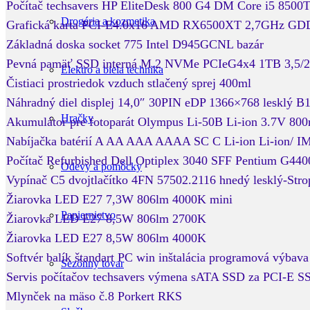
Počítač techsavers HP EliteDesk 800 G4 DM Core i5 8
Drogéria a kozmetika
Grafická karta PCI-E4.0x16 AMD RX6500XT 2,7GHz 
Základná doska socket 775 Intel D945GCNL bazár
Pevná pamäť SSD interná M.2 NVMe PCIeG4x4 1TB 3,5/
Elektro a biela technika
Čistiaci prostriedok vzduch stlačený sprej 400ml
Náhradný diel displej 14,0″ 30PIN eDP 1366×768 lesklý B
Hračky
Akumulátor pre fotoparát Olympus Li-50B Li-ion 3.7V 8
Nabíjačka batérií A AA AAA AAAA SC C Li-ion Li-ion/ 
Počítač Refurbished Dell Optiplex 3040 SFF Pentium 
Odevy a pomôcky
Vypínač C5 dvojtlačítko 4FN 57502.2116 hnedý lesklý-Str
Žiarovka LED E27 7,3W 806lm 4000K mini
Papiernictvo
Žiarovka LED E27 8,5W 806lm 2700K
Žiarovka LED E27 8,5W 806lm 4000K
Softvér balík štandart PC win inštalácia programová výbava
Sezónny tovar
Servis počítačov techsavers výmena sATA SSD za PCI-E S
Mlynček na mäso č.8 Porkert RKS