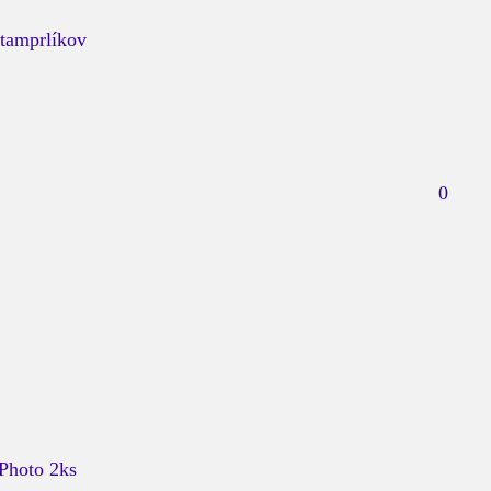
tamprlíkov
0
hoto 2ks