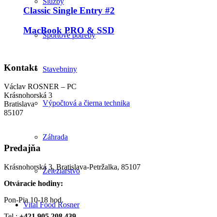
Služby
Classic Single Entry #2
MacBook PRO & SSD
Športové potreby
Kontakt
Stavebniny
Václav ROSNER – PC
Krásnohorská 3
Výpočtová a čierna technika
Bratislava
85107
Záhrada
Predajňa
Krásnohorská 3, Bratislava-Petržalka, 85107
Železiarstvo
Otváracie hodiny:
Pon-Pia 10-18 hod.
Vital Food Rosner
Tel.:
+421 905 208 439