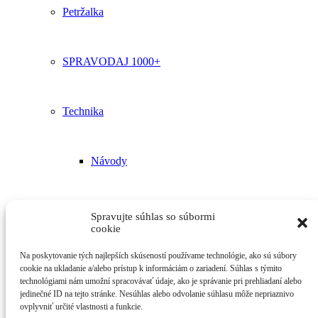
Petržalka
SPRAVODAJ 1000+
Technika
Návody
Poradenstvo
Spravujte súhlas so súbormi
cookie
Na poskytovanie tých najlepších skúseností používame technológie, ako sú súbory
Kontakt
cookie na ukladanie a/alebo prístup k informáciám o zariadení. Súhlas s týmito
technológiami nám umožní spracovávať údaje, ako je správanie pri prehliadaní alebo
jedinečné ID na tejto stránke. Nesúhlas alebo odvolanie súhlasu môže nepriaznivo
ovplyvniť určité vlastnosti a funkcie.
Vyhľadávanie