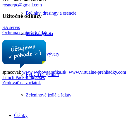
rosnerpc@gmail.com
Bylinky, dresingy a esencie
Užitočné odkazy
SA servis
Ochrana osobných údajov
Mäso a hydina
Polievky a vývary
spracoval:
www.webovagrafika.sk
,
www.virtualne-prehliadky.com
Ryby a dary mora
Lunch Pack
Sunglasses
Zrolovať na začiatok
Zeleninové jedlá a šaláty
Články