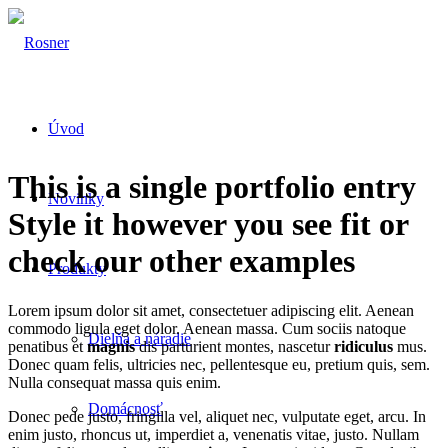
Úvod
This is a single portfolio entry
Novinky
Style it however you see fit or
check our other examples
Produkty
Lorem ipsum dolor sit amet, consectetuer adipiscing elit. Aenean
commodo ligula eget dolor. Aenean massa. Cum sociis natoque
Dielňa a náradie
penatibus et
magnis
dis parturient montes, nascetur
ridiculus
mus.
Donec quam felis, ultricies nec, pellentesque eu, pretium quis, sem.
Nulla consequat massa quis enim.
Domácnosť
Donec pede justo, fringilla vel, aliquet nec, vulputate eget, arcu. In
enim justo, rhoncus ut, imperdiet a, venenatis vitae, justo. Nullam