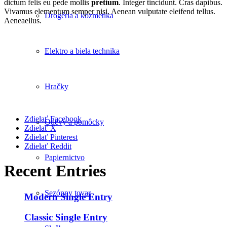
dictum felis eu pede mollis
pretium
. Integer tincidunt. Cras dapibus.
Vivamus elementum semper nisi. Aenean vulputate eleifend tellus.
Drogéria a kozmetika
Aeneaellus.
Elektro a biela technika
Hračky
Zdielať Facebook
Odevy a pomôcky
Zdielať X
Zdielať Pinterest
Zdielať Reddit
Papiernictvo
Recent Entries
Sezónny tovar
Modern Single Entry
Classic Single Entry