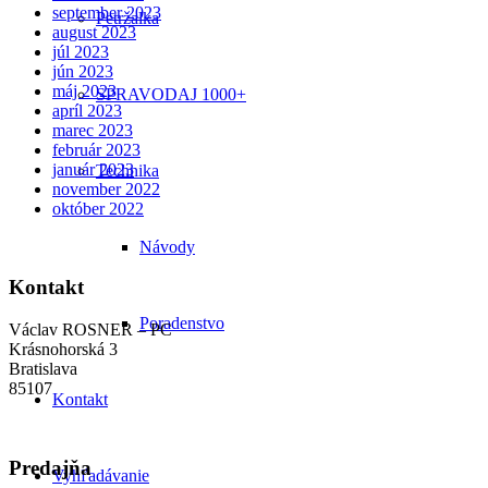
september 2023
Petržalka
august 2023
júl 2023
jún 2023
máj 2023
SPRAVODAJ 1000+
apríl 2023
marec 2023
február 2023
január 2023
Technika
november 2022
október 2022
Návody
Kontakt
Poradenstvo
Václav ROSNER – PC
Krásnohorská 3
Bratislava
85107
Kontakt
Predajňa
Vyhľadávanie