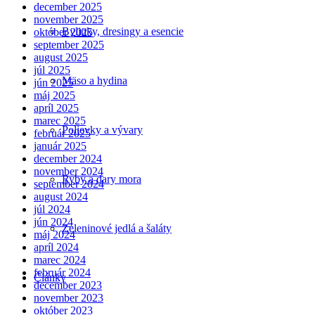
december 2025
november 2025
Bylinky, dresingy a esencie
október 2025
september 2025
august 2025
júl 2025
Mäso a hydina
jún 2025
máj 2025
apríl 2025
marec 2025
Polievky a vývary
február 2025
január 2025
december 2024
november 2024
Ryby a dary mora
september 2024
august 2024
júl 2024
jún 2024
Zeleninové jedlá a šaláty
máj 2024
apríl 2024
marec 2024
február 2024
Články
december 2023
november 2023
október 2023