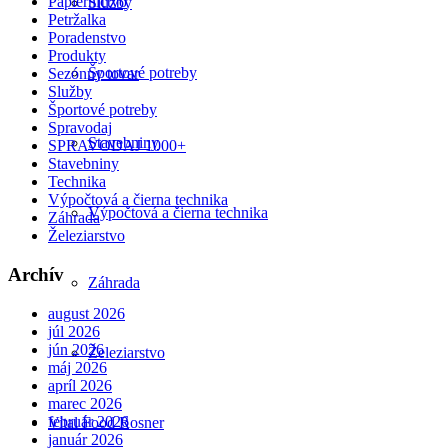
Papiernictvo
Služby
Petržalka
Poradenstvo
Produkty
Športové potreby
Sezónny tovar
Služby
Športové potreby
Spravodaj
Stavebniny
SPRAVODAJ 1000+
Stavebniny
Technika
Výpočtová a čierna technika
Výpočtová a čierna technika
Záhrada
Železiarstvo
Archív
Záhrada
august 2026
júl 2026
jún 2026
Železiarstvo
máj 2026
apríl 2026
marec 2026
február 2026
Vital Food Rosner
január 2026