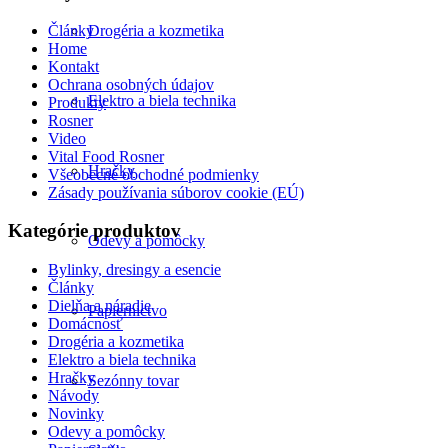
Články
Drogéria a kozmetika
Home
Kontakt
Ochrana osobných údajov
Elektro a biela technika
Produkty
Rosner
Video
Vital Food Rosner
Hračky
Všeobecné obchodné podmienky
Zásady používania súborov cookie (EÚ)
Kategórie produktov
Odevy a pomôcky
Bylinky, dresingy a esencie
Články
Dielňa a náradie
Papiernictvo
Domácnosť
Drogéria a kozmetika
Elektro a biela technika
Hračky
Sezónny tovar
Návody
Novinky
Odevy a pomôcky