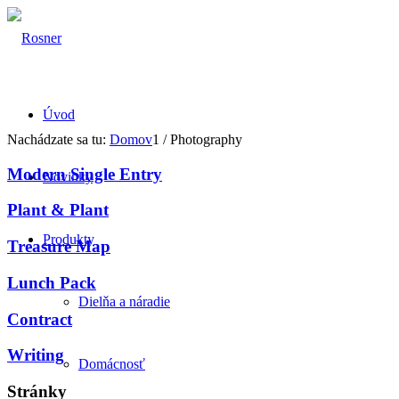
Úvod
Nachádzate sa tu:
Domov
1
/
Photography
Modern Single Entry
Novinky
Plant & Plant
Produkty
Treasure Map
Lunch Pack
Dielňa a náradie
Contract
Writing
Domácnosť
Stránky