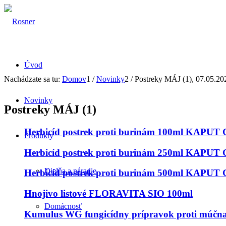
Úvod
Nachádzate sa tu:
Domov
1
/
Novinky
2
/
Postreky MÁJ (1), 07.05.20
Novinky
Postreky MÁJ (1)
Herbicíd postrek proti burinám 100ml KAPU
Produkty
Herbicíd postrek proti burinám 250ml KAPU
Dielňa a náradie
Herbicíd postrek proti burinám 500ml KAPU
Hnojivo listové FLORAVITA SIO 100ml
Domácnosť
Kumulus WG fungicídny prípravok proti múčna