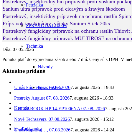
Postrekový, insekticídny bio prípravok proti voškám pod
Petržalka
Sanium ultra prípravok proti cicavým a žravým škodcom
Postrekový, insekticídny prípravok na ochranu rastlín Spint
Prípravok insekticídny tyčinky Sanium Stick 20ks
SPRAVODAJ 1000+
Postrekový fungicídny prípravok na ochranu rastlín Thiovit 
Postrekový fungicídny prípravok MULTIROSE na ochranu ru
Technika
Dňa: 07.05.2026
Ponuka platí do vypredania zásob alebo 7 dní. Ceny sú s DPH. V nie
Návody
Aktuálne pridané
Poradenstvo
U nás kúpite aj…, 07.08.2026
7. augusta 2026 - 19:43
Postreky August 07. 08. 2026
7. augusta 2026 - 18:33
Kontakt
ULTRABOOK HP 14-EP1006NA 07. 08. 2026
7. augusta 202
Nové Techsavers, 07.08.2026
7. augusta 2026 - 15:12
Vyhľadávanie
U nás kúpite aj…, 07.08.2026
7. augusta 2026 - 14:24