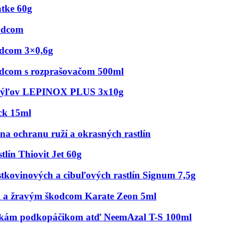
tke 60g
odcom
odcom 3×0,6g
odcom s rozprašovačom 500ml
 motýľov LEPINOX PLUS 3x10g
ck 15ml
 ochranu ruží a okrasných rastlín
lín Thiovit Jet 60g
tkovinových a cibuľových rastlín Signum 7,5g
ým a žravým škodcom Karate Zeon 5ml
 voškám podkopáčikom atď NeemAzal T-S 100ml