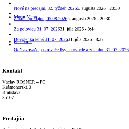
Nové na predajni, 32. týždeň 2026
5. augusta 2026 - 20:30
Menu
Menu
Zákutia predajne, 05.08.2026
5. augusta 2026 - 20:30
Za polovicu 31. 07. 2026
31. júla 2026 - 8:44
Dovolenka letná 31. 07. 2026
31. júla 2026 - 8:37
Facebook
Odšťavovače pasírovače lisy na ovocie a zeleninu 31. 07. 2026
Kontakt
Václav ROSNER – PC
Krásnohorská 3
Bratislava
85107
Predajňa