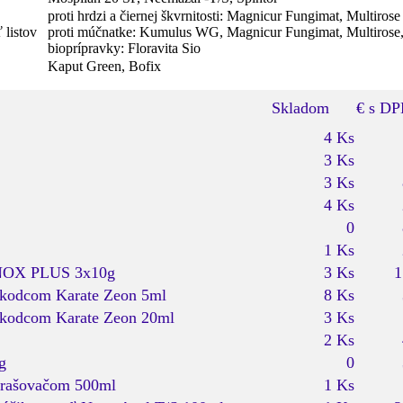
proti hrdzi a čiernej škvrnitosti: Magnicur Fungimat, Multirose
 listov
proti múčnatke: Kumulus WG, Magnicur Fungimat, Multirose, S
bioprípravky: Floravita Sio
Kaput Green, Bofix
Skladom
€ s D
4 Ks
3 Ks
3 Ks
4 Ks
0
1 Ks
PINOX PLUS 3x10g
3 Ks
1
 škodcom Karate Zeon 5ml
8 Ks
 škodcom Karate Zeon 20ml
3 Ks
2 Ks
g
0
zprašovačom 500ml
1 Ks