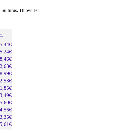
ulfurus, Thiovit Jet
PH
5,44€
5,24€
8,46€
2,68€
8,99€
2,53€
1,85€
3,49€
5,60€
4,56€
3,35€
5,61€