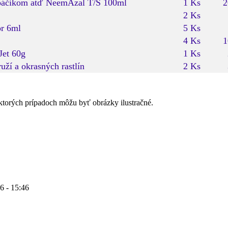
kopáčikom atď NeemAzal T/S 100ml
1 Ks
2
2 Ks
or 6ml
5 Ks
4 Ks
1
Jet 60g
1 Ks
ží a okrasných rastlín
2 Ks
ktorých prípadoch môžu byť obrázky ilustračné.
6 - 15:46