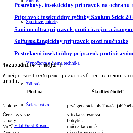
Služby
Postrekový, insekticídny prípravok na ochranu r
Prípravok insekticídny tyčinky Sanium Stick 20
Športové potreby
Sanium ultra prípravok proti cicavým a žravý
Sulfurus fungicídny prípravok proti múčnatke
Stavebniny
Postrekový insekticídny prípravok proti cicav
Výpočtová a čierna technika
Nezabudnite v máji !
V máji sústreďujeme pozornosť na ochranu vin
úrodu.
Záhrada
Plodina
Škodlivý činiteľ
Železiarstvo
Jablone
prvá generácia obaľovača jablčnéh
Čerešne, višne
vrtivka čerešňová
Jahody
botrytída
Vital Food Rosner
Vinič
múčnatka viniča
Zemiaky
pásavka zemiaková