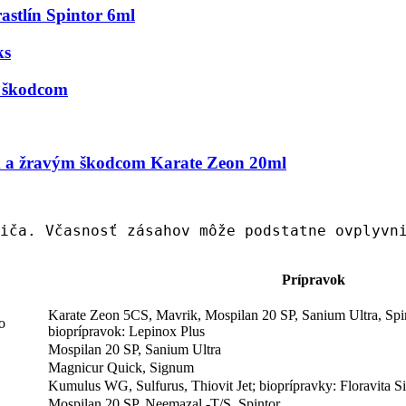
astlín Spintor 6ml
ks
m škodcom
ým a žravým škodcom Karate Zeon 20ml
iča. Včasnosť zásahov môže podstatne ovplyvn
Prípravok
Karate Zeon 5CS, Mavrik, Mospilan 20 SP, Sanium Ultra, Spi
o
bioprípravok: Lepinox Plus
Mospilan 20 SP, Sanium Ultra
Magnicur Quick, Signum
Kumulus WG, Sulfurus, Thiovit Jet; bioprípravky: Floravita S
Mospilan 20 SP, Neemazal -T/S, Spintor