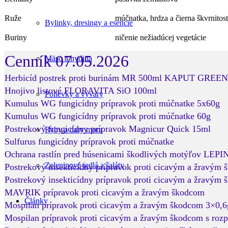
Ruže
múčnatka, hrdza a čierna škvrnitosť
Bylinky, dresingy a esencie
Buriny
ničenie nežiadúcej vegetácie
Cenník 07.05.2026
Mäso a hydina
Herbicíd postrek proti burinám MR 500ml KAPUT GREEN
Hnojivo listové FLORAVITA SiO 100ml
Polievky a vývary
Kumulus WG fungicídny prípravok proti múčnatke 5x60g
Kumulus WG fungicídny prípravok proti múčnatke 60g
Postrekový fungicídny prípravok Magnicur Quick 15ml
Ryby a dary mora
Sulfurus fungicídny prípravok proti múčnatke
Ochrana rastlín pred húsenicami škodlivých motýľov LE
Zeleninové jedlá a šaláty
Postrekový insekticídny prípravok proti cicavým a žravým
Postrekový insekticídny prípravok proti cicavým a žravým
MAVRIK prípravok proti cicavým a žravým škodcom
Články
Mospilan prípravok proti cicavým a žravým škodcom 3×0,6
Mospilan prípravok proti cicavým a žravým škodcom s ro