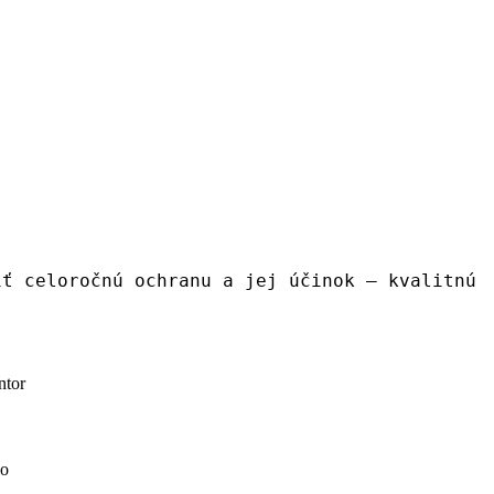
iť celoročnú ochranu a jej účinok – kvalitnú
ntor
io