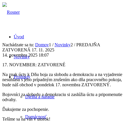
Úvod
Nachádzate sa tu:
Domov
1
/
Novinky
2
/
PREDAJŇA
ZATVORENÁ 17. 11. 2025
14. novembra 2025 18:07
Novinky
17. NOVEMBER: ZATVORENÉ
Na znak úcty k Dňu boja za slobodu a demokraciu a na vyjadrenie
Produkty
nesúhlasu s jeho prípadným zrušením ako dňa pracovného pokoja,
bude náš obchod v pondelok 17. novembra ZATVORENÝ.
Bojovníci za slobodu a demokraciu si zaslúžia úctu a pripomenutie
Dielňa a náradie
odvahy.
Ďakujeme za pochopenie.
Domácnosť
Tešíme sa na vás v utorok!