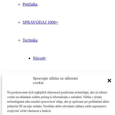
Petržalka
SPRAVODAJ 1000+
Technika
Návody
Poradenstvo
Spravujte súhlas so súbormi
cookie
Na poskytovanie tých najlepších skúseností používame technológie, ako sú súbory
Kontakt
cookie na ukladanie a/alebo prístup k informáciám o zariadení. Súhlas s týmito
technológiami nám umožní spracovávať údaje, ako je správanie pri prehliadaní alebo
jedinečné ID na tejto stránke. Nesúhlas alebo odvolanie súhlasu môže nepriaznivo
ovplyvniť určité vlastnosti a funkcie.
Vyhľadávanie