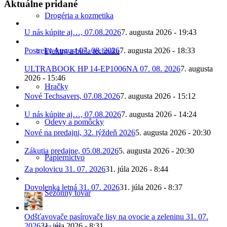
Aktuálne pridané
Drogéria a kozmetika
U nás kúpite aj…, 07.08.2026
7. augusta 2026 - 19:43
Postreky August 07. 08. 2026
7. augusta 2026 - 18:33
Elektro a biela technika
ULTRABOOK HP 14-EP1006NA 07. 08. 2026
7. augusta
2026 - 15:46
Hračky
Nové Techsavers, 07.08.2026
7. augusta 2026 - 15:12
U nás kúpite aj…, 07.08.2026
7. augusta 2026 - 14:24
Odevy a pomôcky
Nové na predajni, 32. týždeň 2026
5. augusta 2026 - 20:30
Zákutia predajne, 05.08.2026
5. augusta 2026 - 20:30
Papiernictvo
Za polovicu 31. 07. 2026
31. júla 2026 - 8:44
Dovolenka letná 31. 07. 2026
31. júla 2026 - 8:37
Sezónny tovar
Odšťavovače pasírovače lisy na ovocie a zeleninu 31. 07.
2026
31. júla 2026 - 8:31