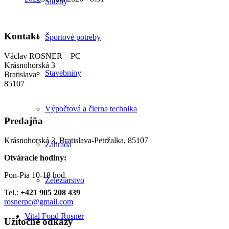
Služby
Kontakt
Športové potreby
Václav ROSNER – PC
Krásnohorská 3
Stavebniny
Bratislava
85107
Výpočtová a čierna technika
Predajňa
Krásnohorská 3, Bratislava-Petržalka, 85107
Záhrada
Otváracie hodiny:
Pon-Pia 10-18 hod.
Železiarstvo
Tel.:
+421 905 208 439
rosnerpc@gmail.com
Vital Food Rosner
Užitočné odkazy