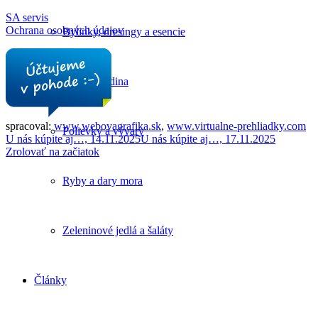
SA servis
Ochrana osobných údajov
Bylinky, dresingy a esencie
Mäso a hydina
spracoval:
www.webovagrafika.sk
,
www.virtualne-prehliadky.com
Polievky a vývary
U nás kúpite aj…, 14.11.2025
U nás kúpite aj…, 17.11.2025
Zrolovať na začiatok
Ryby a dary mora
Zeleninové jedlá a šaláty
Články