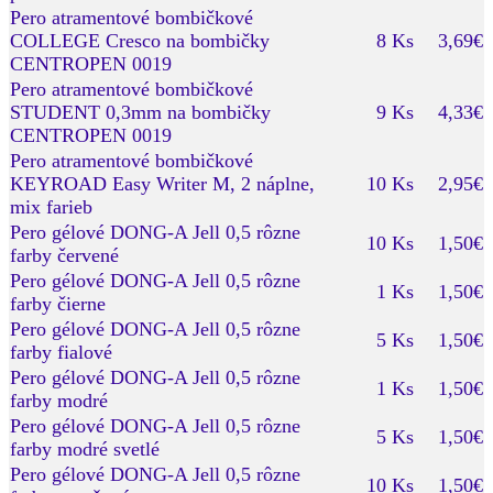
Pero atramentové bombičkové
COLLEGE Cresco na bombičky
8 Ks
3,69€
CENTROPEN 0019
Pero atramentové bombičkové
STUDENT 0,3mm na bombičky
9 Ks
4,33€
CENTROPEN 0019
Pero atramentové bombičkové
KEYROAD Easy Writer M, 2 náplne,
10 Ks
2,95€
mix farieb
Pero gélové DONG-A Jell 0,5 rôzne
10 Ks
1,50€
farby červené
Pero gélové DONG-A Jell 0,5 rôzne
1 Ks
1,50€
farby čierne
Pero gélové DONG-A Jell 0,5 rôzne
5 Ks
1,50€
farby fialové
Pero gélové DONG-A Jell 0,5 rôzne
1 Ks
1,50€
farby modré
Pero gélové DONG-A Jell 0,5 rôzne
5 Ks
1,50€
farby modré svetlé
Pero gélové DONG-A Jell 0,5 rôzne
10 Ks
1,50€