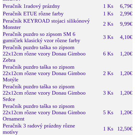
Peračník 1radový prázdny
1 Ks
6,79€
Peračník ETUE rôzne farby
1 Ks
2,99€
Peračník KEYROAD stojaci silikónový
2 Ks
9,99€
Monster
Peračník puzdro so zipsom SM 6
3 Ks
4,10€
gumičiek klasický vzor rôzne farby
Peračník puzdro taška so zipsom
22x12cm rôzne vzory Donau Gimboo
6 Ks
1,20€
Zebra
Peračník puzdro taška so zipsom
22x12cm rôzne vzory Donau Gimboo
2 Ks
1,20€
Motýle
Peračník puzdro taška so zipsom
22x12cm rôzne vzory Donau Gimboo
3 Ks
1,20€
Srdce
Peračník puzdro taška so zipsom
22x12cm rôzne vzory Donau Gimboo
5 Ks
1,20€
Ornament
Peračník 3 radový prázdny rôzne
1 Ks
12,50€
motívy