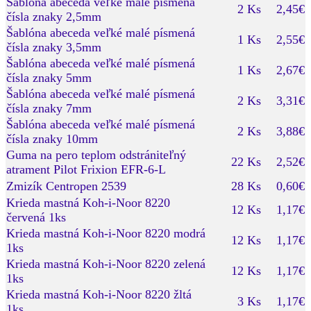
Šablóna abeceda veľké malé písmená
2 Ks
2,45€
čísla znaky 2,5mm
Šablóna abeceda veľké malé písmená
1 Ks
2,55€
čísla znaky 3,5mm
Šablóna abeceda veľké malé písmená
1 Ks
2,67€
čísla znaky 5mm
Šablóna abeceda veľké malé písmená
2 Ks
3,31€
čísla znaky 7mm
Šablóna abeceda veľké malé písmená
2 Ks
3,88€
čísla znaky 10mm
Guma na pero teplom odstrániteľný
22 Ks
2,52€
atrament Pilot Frixion EFR-6-L
Zmizík Centropen 2539
28 Ks
0,60€
Krieda mastná Koh-i-Noor 8220
12 Ks
1,17€
červená 1ks
Krieda mastná Koh-i-Noor 8220 modrá
12 Ks
1,17€
1ks
Krieda mastná Koh-i-Noor 8220 zelená
12 Ks
1,17€
1ks
Krieda mastná Koh-i-Noor 8220 žltá
3 Ks
1,17€
1ks