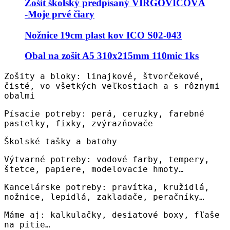
Zošit školský predpísaný VIRGOVIČOVÁ
-Moje prvé čiary
Nožnice 19cm plast kov ICO S02-043
Obal na zošit A5 310x215mm 110mic 1ks
Zošity a bloky: linajkové, štvorčekové,
čisté, vo všetkých veľkostiach a s rôznymi
obalmi
Písacie potreby: perá, ceruzky, farebné
pastelky, fixky, zvýrazňovače
Školské tašky a batohy
Výtvarné potreby: vodové farby, tempery,
štetce, papiere, modelovacie hmoty…
Kancelárske potreby: pravítka, kružidlá,
nožnice, lepidlá, zakladače, peračníky…
Máme aj: kalkulačky, desiatové boxy, fľaše
na pitie…