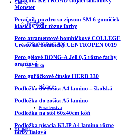
Peračník KEYROAD stojaci silikónový
Články
Monster
Peračník puzdro so zipsom SM 6 gumičiek
Petržalka
klasický vzor rôzne farby
Pero atramentové bombičkové COLLEGE
SPRAVODAJ 1000+
Cresco na bombičky CENTROPEN 0019
Pero gélové DONG-A Jell 0,5 rôzne farby
oranžové
Technika
Pero guľôčkové čínske HERB 330
Návody
Podložka do zošita A4 lamino – školská
Podložka do zošita A5 lamino
Poradenstvo
Podložka na stôl 60x40cm kôň
Podložka písacia KLIP A4 lamino rôzne
Kontakt
farby fialová