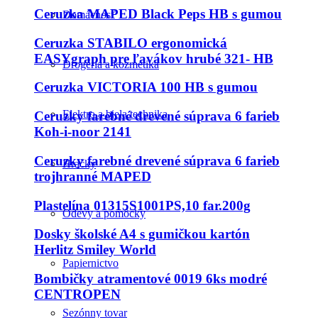
Ceruzka MAPED Black Peps HB s gumou
Domácnosť
Ceruzka STABILO ergonomická
EASYgraph pre ľavákov hrubé 321- HB
Drogéria a kozmetika
Ceruzka VICTORIA 100 HB s gumou
Elektro a biela technika
Ceruzky farebné drevené súprava 6 farieb
Koh-i-noor 2141
Ceruzky farebné drevené súprava 6 farieb
Hračky
trojhranné MAPED
Plastelína 01315S1001PS,10 far.200g
Odevy a pomôcky
Dosky školské A4 s gumičkou kartón
Herlitz Smiley World
Papiernictvo
Bombičky atramentové 0019 6ks modré
CENTROPEN
Sezónny tovar