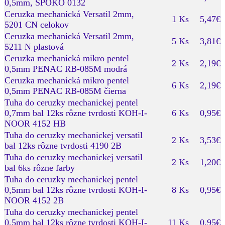
0,5mm, SPOKO 0132
Ceruzka mechanická Versatil 2mm,
1 Ks
5,47€
5201 CN celokov
Ceruzka mechanická Versatil 2mm,
5 Ks
3,81€
5211 N plastová
Ceruzka mechanická mikro pentel
2 Ks
2,19€
0,5mm PENAC RB-085M modrá
Ceruzka mechanická mikro pentel
6 Ks
2,19€
0,5mm PENAC RB-085M čierna
Tuha do ceruzky mechanickej pentel
0,7mm bal 12ks rôzne tvrdosti KOH-I-
6 Ks
0,95€
NOOR 4152 HB
Tuha do ceruzky mechanickej versatil
2 Ks
3,53€
bal 12ks rôzne tvrdosti 4190 2B
Tuha do ceruzky mechanickej versatil
2 Ks
1,20€
bal 6ks rôzne farby
Tuha do ceruzky mechanickej pentel
0,5mm bal 12ks rôzne tvrdosti KOH-I-
8 Ks
0,95€
NOOR 4152 2B
Tuha do ceruzky mechanickej pentel
0,5mm bal 12ks rôzne tvrdosti KOH-I-
11 Ks
0,95€