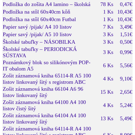
Podložka do zošita A4 lamino – školská
78 Ks
0,47€
Podložka na stôl 60x40cm kôň
1 Ks
10,43€
Podložka na stôl 60x40cm Futbal
1 Ks
10,43€
Papier savý /pijak/ A4 10 listov
7 Ks
3,49€
Papier savý /pijak/ A5 10 listov
3 Ks
1,51€
Školské tabuľky – NÁSOBILKA
3 Ks
0,50€
Školské tabuľky – PERIODICKÁ
3 Ks
0,99€
SÚSTAVA
Poznámkový blok so silikónovým POP-
6 Ks
5,56€
IT obalom A5
Zošit záznamová kniha 65114-R A5 100
4 Ks
9,10€
listov linkovaný šitý s registrom ABC
Zošit záznamová kniha 66104 A6 96
15 Ks
2,65€
listov linkovaný šitý
Zošit záznamová kniha 64100 A4 100
4 Ks
5,24€
listov čistý šitý
Zošit záznamová kniha 64104 A4 100
13 Ks
5,49€
listov linkovaný šitý
Zošit záznamová kniha 64114-R A4 100
listov linkovaný šitý s registrom ABC
6 Ks
8,90€