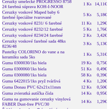
Ceruzky umelecké PROGRESSO 8758
1 Ks
14,11€
24 farebná súprava KOH-I-NOOR
Ceruzky voskové Maped baby 6
5 Ks
5,18€
farebné špeciálne tvarované
Ceruzky voskové 8231/ 6 farebné
11 Ks
1,29€
Ceruzky voskové 8232/12 farebné
5 Ks
1,76€
Ceruzky voskové 8234/24 farebné
2 Ks
3,42€
Ceruzky voskové farebné sada 48ks
3 Ks
5,13€
8236/48
Pastelky COLORINO do vane a na
1 Ks
5,31€
keramiku sada 5ks
Guma 0300030/1ks biela
19 Ks
0,75€
Guma 0300060/1ks biela
51 Ks
0,49€
Guma 0300080/1ks biela
58 Ks
0,39€
Guma 6422015/1ks pryž tvárlivá
4 Ks
1,20€
Guma Donau PVC 62x21x11mm
12 Ks
0,50€
Guma zvieratká autíčka čísla
14 Ks
0,95€
Guma na gumovanie ceruzky vinylová
14 Ks
1,29€
FABER Dust-free PVC/30