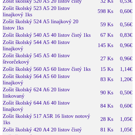
Zošit školský 520 A5 20 listov čistý
32 Ks
0,53€
Zošit školský 523 A5 20 listov
598 Ks
0,60€
linajkový 1ks
Zošit školský 524 A5 linajkový 20
59 Ks
0,56€
listov 1ks
Zošit školský 540 A5 40 listov čistý 1ks
67 Ks
0,83€
Zošit školský 544 A5 40 listov
145 Ks
0,96€
linajkový
Zošit školský 545 A5 40 listov
27 Ks
0,96€
štvorčekový
Zošit školský 560 A5 60 listov čistý 1ks
15 Ks
1,14€
Zošit školský 564 A5 60 listov
83 Ks
1,20€
linajkový
Zošit školský 624 A6 20 listov
90 Ks
0,50€
linkovaný
Zošit školský 644 A6 40 listov
84 Ks
0,60€
linajkový
Zošit školský 517 A5R 16 listov notový
28 Ks
1,05€
1ks
Zošit školský 420 A4 20 listov čistý
81 Ks
1,05€