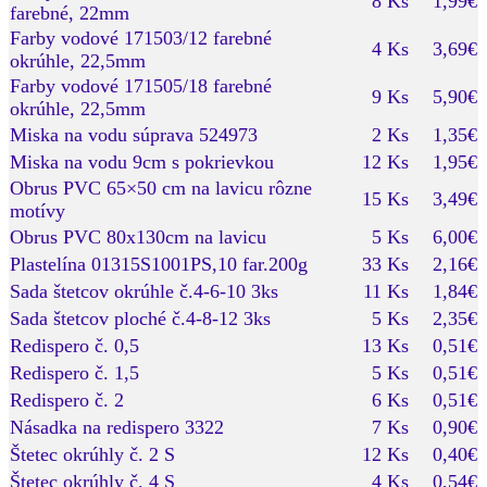
8 Ks
1,99€
farebné, 22mm
Farby vodové 171503/12 farebné
4 Ks
3,69€
okrúhle, 22,5mm
Farby vodové 171505/18 farebné
9 Ks
5,90€
okrúhle, 22,5mm
Miska na vodu súprava 524973
2 Ks
1,35€
Miska na vodu 9cm s pokrievkou
12 Ks
1,95€
Obrus PVC 65×50 cm na lavicu rôzne
15 Ks
3,49€
motívy
Obrus PVC 80x130cm na lavicu
5 Ks
6,00€
Plastelína 01315S1001PS,10 far.200g
33 Ks
2,16€
Sada štetcov okrúhle č.4-6-10 3ks
11 Ks
1,84€
Sada štetcov ploché č.4-8-12 3ks
5 Ks
2,35€
Redispero č. 0,5
13 Ks
0,51€
Redispero č. 1,5
5 Ks
0,51€
Redispero č. 2
6 Ks
0,51€
Násadka na redispero 3322
7 Ks
0,90€
Štetec okrúhly č. 2 S
12 Ks
0,40€
Štetec okrúhly č. 4 S
4 Ks
0,54€