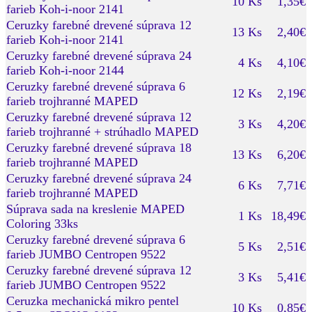
10 Ks
1,35€
farieb Koh-i-noor 2141
Ceruzky farebné drevené súprava 12
13 Ks
2,40€
farieb Koh-i-noor 2141
Ceruzky farebné drevené súprava 24
4 Ks
4,10€
farieb Koh-i-noor 2144
Ceruzky farebné drevené súprava 6
12 Ks
2,19€
farieb trojhranné MAPED
Ceruzky farebné drevené súprava 12
3 Ks
4,20€
farieb trojhranné + strúhadlo MAPED
Ceruzky farebné drevené súprava 18
13 Ks
6,20€
farieb trojhranné MAPED
Ceruzky farebné drevené súprava 24
6 Ks
7,71€
farieb trojhranné MAPED
Súprava sada na kreslenie MAPED
1 Ks
18,49€
Coloring 33ks
Ceruzky farebné drevené súprava 6
5 Ks
2,51€
farieb JUMBO Centropen 9522
Ceruzky farebné drevené súprava 12
3 Ks
5,41€
farieb JUMBO Centropen 9522
Ceruzka mechanická mikro pentel
10 Ks
0,85€