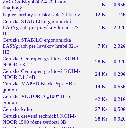
Zošit školský 424 A4 20 listov
1 Ks
0,95€
linajkový
Papier farebný školský sada 20 listov
12 Ks
1,74€
Ceruzka STABILO ergonomická
EASYgraph pre pravákov hrubé 322-
7 Ks
2,32€
HB
Ceruzka STABILO ergonomická
EASYgraph pre ľavákov hrubé 321-
7 Ks
2,32€
HB
Ceruzka Centropen grafitová KOH-I-
28 Ks
0,32€
NOOR č.3 / F
Ceruzka Centropen grafitová KOH-I-
24 Ks
0,29€
NOOR č.1 / 4B
Ceruzka MAPED Black Peps HB s
14 Ks
0,55€
gumou
Ceruzka VICTORIA „100“ HB s
42 Ks
0,21€
gumou
Ceruzka krtko
27 Ks
0,50€
Ceruzka drevená technická KOH-I-
38 Ks
0,92€
NOOR 1500 rôzne tvrdosti 8B