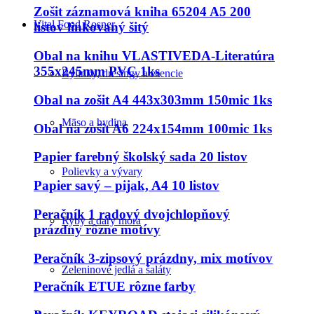
Zošit záznamová kniha 65204 A5 200
Vital Food Rosner
listov linkovaný šitý
Obal na knihu VLASTIVEDA-Literatúra
355x245mm PVC 1ks
Bylinky, dresingy a esencie
Obal na zošit A4 443x303mm 150mic 1ks
Mäso a hydina
Obal na zošit A6 224x154mm 100mic 1ks
Papier farebný školský sada 20 listov
Polievky a vývary
Papier savý – pijak, A4 10 listov
Peračník 1 radový dvojchlopňový
Ryby a dary mora
prázdny rôzne motívy
Peračník 3-zipsový prázdny, mix motívov
Zeleninové jedlá a šaláty
Peračník ETUE rôzne farby