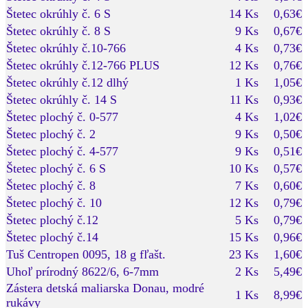
Štetec okrúhly č. 6 S
14 Ks
0,63€
Štetec okrúhly č. 8 S
9 Ks
0,67€
Štetec okrúhly č.10-766
4 Ks
0,73€
Štetec okrúhly č.12-766 PLUS
12 Ks
0,76€
Štetec okrúhly č.12 dlhý
1 Ks
1,05€
Štetec okrúhly č. 14 S
11 Ks
0,93€
Štetec plochý č. 0-577
4 Ks
1,02€
Štetec plochý č. 2
9 Ks
0,50€
Štetec plochý č. 4-577
9 Ks
0,51€
Štetec plochý č. 6 S
10 Ks
0,57€
Štetec plochý č. 8
7 Ks
0,60€
Štetec plochý č. 10
12 Ks
0,79€
Štetec plochý č.12
5 Ks
0,79€
Štetec plochý č.14
15 Ks
0,96€
Tuš Centropen 0095, 18 g fľašt.
23 Ks
1,60€
Uhoľ prírodný 8622/6, 6-7mm
2 Ks
5,49€
Zástera detská maliarska Donau, modré
1 Ks
8,99€
rukávy