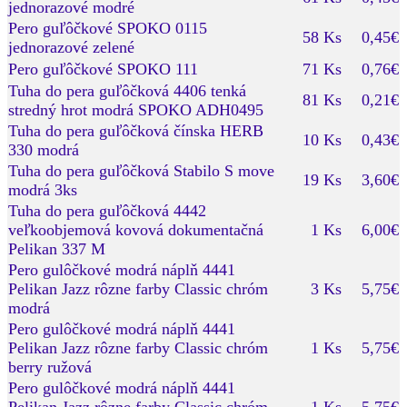
jednorazové modré
Pero guľôčkové SPOKO 0115
58 Ks
0,45€
jednorazové zelené
Pero guľôčkové SPOKO 111
71 Ks
0,76€
Tuha do pera guľôčková 4406 tenká
81 Ks
0,21€
stredný hrot modrá SPOKO ADH0495
Tuha do pera guľôčková čínska HERB
10 Ks
0,43€
330 modrá
Tuha do pera guľôčková Stabilo S move
19 Ks
3,60€
modrá 3ks
Tuha do pera guľôčková 4442
veľkoobjemová kovová dokumentačná
1 Ks
6,00€
Pelikan 337 M
Pero gulôčkové modrá náplň 4441
Pelikan Jazz rôzne farby Classic chróm
3 Ks
5,75€
modrá
Pero gulôčkové modrá náplň 4441
Pelikan Jazz rôzne farby Classic chróm
1 Ks
5,75€
berry ružová
Pero gulôčkové modrá náplň 4441
Pelikan Jazz rôzne farby Classic chróm
1 Ks
5,75€