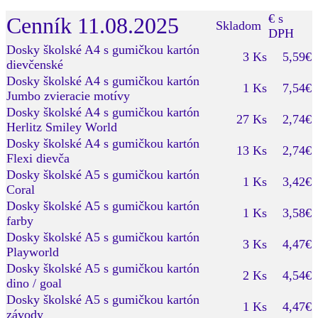
€ s
Cenník 11.08.2025
Skladom
DPH
Dosky školské A4 s gumičkou kartón
3 Ks
5,59€
dievčenské
Dosky školské A4 s gumičkou kartón
1 Ks
7,54€
Jumbo zvieracie motívy
Dosky školské A4 s gumičkou kartón
27 Ks
2,74€
Herlitz Smiley World
Dosky školské A4 s gumičkou kartón
13 Ks
2,74€
Flexi dievča
Dosky školské A5 s gumičkou kartón
1 Ks
3,42€
Coral
Dosky školské A5 s gumičkou kartón
1 Ks
3,58€
farby
Dosky školské A5 s gumičkou kartón
3 Ks
4,47€
Playworld
Dosky školské A5 s gumičkou kartón
2 Ks
4,54€
dino / goal
Dosky školské A5 s gumičkou kartón
1 Ks
4,47€
závody