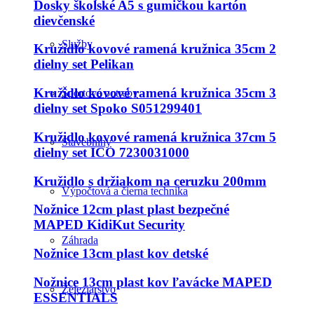
Dosky školské A5 s gumičkou kartón
dievčenské
Služby
Kružidlo kovové ramená kružnica 35cm 2
dielny set Pelikan
Kružidlo kovové ramená kružnica 35cm 3
Športové potreby
dielny set Spoko S051299401
Kružidlo kovové ramená kružnica 37cm 5
Stavebniny
dielny set ICO 7230031000
Kružidlo s držiakom na ceruzku 200mm
Výpočtová a čierna technika
Nožnice 12cm plast plast bezpečné
MAPED KidiKut Security
Záhrada
Nožnice 13cm plast kov detské
Nožnice 13cm plast kov ľavácke MAPED
Železiarstvo
ESSENTIALS