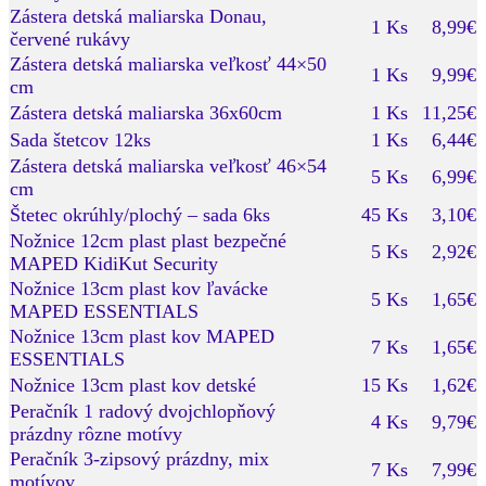
Zástera detská maliarska Donau,
1 Ks
8,99€
červené rukávy
Zástera detská maliarska veľkosť 44×50
1 Ks
9,99€
cm
Zástera detská maliarska 36x60cm
1 Ks
11,25€
Sada štetcov 12ks
1 Ks
6,44€
Zástera detská maliarska veľkosť 46×54
5 Ks
6,99€
cm
Štetec okrúhly/plochý – sada 6ks
45 Ks
3,10€
Nožnice 12cm plast plast bezpečné
5 Ks
2,92€
MAPED KidiKut Security
Nožnice 13cm plast kov ľavácke
5 Ks
1,65€
MAPED ESSENTIALS
Nožnice 13cm plast kov MAPED
7 Ks
1,65€
ESSENTIALS
Nožnice 13cm plast kov detské
15 Ks
1,62€
Peračník 1 radový dvojchlopňový
4 Ks
9,79€
prázdny rôzne motívy
Peračník 3-zipsový prázdny, mix
7 Ks
7,99€
motívov