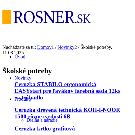
Nachádzate sa tu:
Domov
1
/
Novinky
2
/
Školské potreby,
11.08.2025
Úvod
Školské potreby
Novinky
Ceruzka STABILO ergonomická
EASYstart pre ľavákov farebná sada 12ks
+ strúhadlo
Produkty
Ceruzka drevená technická KOH-I-NOOR
1500 rôzne tvrdosti 6B
Dielňa a náradie
Ceruzka krtko grafitová