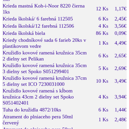
Krieda mastná Koh-i-Noor 8220 čierna
12 Ks
1,17€
1ks
Krieda školská/ 6 farebná 112505
6 Ks
2,45€
Krieda školská/12 farebná 112506
4 Ks
3,56€
Krieda školská biela
86 Ks
0,09€
Kriedy chodníkové sada 6 farieb 20ks v
1 Ks
4,49€
plastikovom vedre
Kružidlo kovové ramená kružnica 35cm
6 Ks
2,65€
2 dielny set Pelikan
Kružidlo kovové ramená kružnica 35cm
5 Ks
2,69€
3 dielny set Spoko S051299401
Kružidlo kovové ramená kružnica 37cm
10 Ks
3,49€
5 dielny set ICO 7230031000
Kružidlo kovové ramená s kĺbom
kružnica 43cm 2 dielny set Spoko
4 Ks
3,94€
S051402401
Tuha do kružidla 4872/10ks
6 Ks
1,44€
Atrament do plniaceho pera 50ml
1 Ks
2,48€
červený