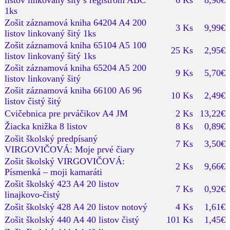
1ks
Zošit záznamová kniha 64204 A4 200
3 Ks
9,99€
listov linkovaný šitý 1ks
Zošit záznamová kniha 65104 A5 100
25 Ks
2,95€
listov linkovaný šitý 1ks
Zošit záznamová kniha 65204 A5 200
9 Ks
5,70€
listov linkovaný šitý
Zošit záznamová kniha 66100 A6 96
10 Ks
2,49€
listov čistý šitý
Cvičebnica pre prváčikov A4 JM
2 Ks
13,22€
Žiacka knižka 8 listov
8 Ks
0,89€
Zošit školský predpísaný
7 Ks
3,50€
VIRGOVIČOVÁ: Moje prvé čiary
Zošit školský VIRGOVIČOVÁ:
2 Ks
9,66€
Písmenká – moji kamaráti
Zošit školský 423 A4 20 listov
7 Ks
0,92€
linajkovo-čistý
Zošit školský 428 A4 20 listov notový
4 Ks
1,61€
Zošit školský 440 A4 40 listov čistý
101 Ks
1,45€