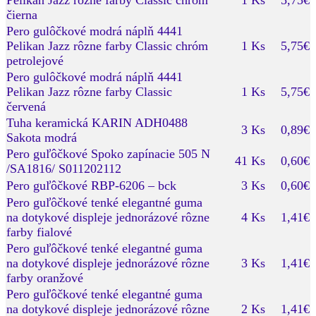
čierna
Pero gulôčkové modrá náplň 4441
Pelikan Jazz rôzne farby Classic chróm
1 Ks
5,75€
petrolejové
Pero gulôčkové modrá náplň 4441
Pelikan Jazz rôzne farby Classic
1 Ks
5,75€
červená
Tuha keramická KARIN ADH0488
3 Ks
0,89€
Sakota modrá
Pero guľôčkové Spoko zapínacie 505 N
41 Ks
0,60€
/SA1816/ S011202112
Pero guľôčkové RBP-6206 – bck
3 Ks
0,60€
Pero guľôčkové tenké elegantné guma
na dotykové displeje jednorázové rôzne
4 Ks
1,41€
farby fialové
Pero guľôčkové tenké elegantné guma
na dotykové displeje jednorázové rôzne
3 Ks
1,41€
farby oranžové
Pero guľôčkové tenké elegantné guma
na dotykové displeje jednorázové rôzne
2 Ks
1,41€