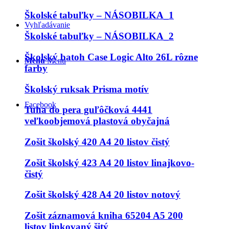
Školské tabuľky – NÁSOBILKA_1
Vyhľadávanie
Školské tabuľky – NÁSOBILKA_2
Školský batoh Case Logic Alto 26L rôzne
Menu
Menu
farby
Školský ruksak Prisma motív
Facebook
Tuha do pera guľôčková 4441
veľkoobjemová plastová obyčajná
Zošit školský 420 A4 20 listov čistý
Zošit školský 423 A4 20 listov linajkovo-
čistý
Zošit školský 428 A4 20 listov notový
Zošit záznamová kniha 65204 A5 200
listov linkovaný šitý