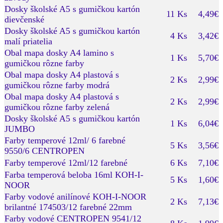
Dosky školské A5 s gumičkou kartón
11 Ks
4,49€
dievčenské
Dosky školské A5 s gumičkou kartón
4 Ks
3,42€
malí priatelia
Obal mapa dosky A4 lamino s
1 Ks
5,70€
gumičkou rôzne farby
Obal mapa dosky A4 plastová s
2 Ks
2,99€
gumičkou rôzne farby modrá
Obal mapa dosky A4 plastová s
2 Ks
2,99€
gumičkou rôzne farby zelená
Dosky školské A5 s gumičkou kartón
1 Ks
6,04€
JUMBO
Farby temperové 12ml/ 6 farebné
5 Ks
3,56€
9550/6 CENTROPEN
Farby temperové 12ml/12 farebné
6 Ks
7,10€
Farba temperová beloba 16ml KOH-I-
5 Ks
1,60€
NOOR
Farby vodové anilínové KOH-I-NOOR
2 Ks
7,13€
brilantné 174503/12 farebné 22mm
Farby vodové CENTROPEN 9541/12