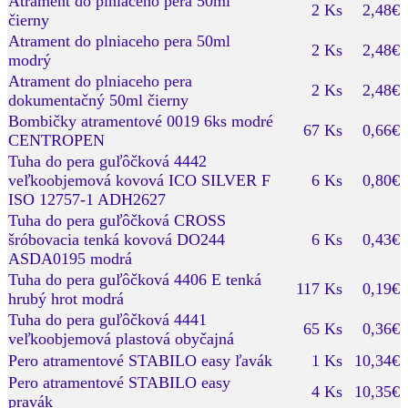
Atrament do plniaceho pera 50ml
2 Ks
2,48€
čierny
Atrament do plniaceho pera 50ml
2 Ks
2,48€
modrý
Atrament do plniaceho pera
2 Ks
2,48€
dokumentačný 50ml čierny
Bombičky atramentové 0019 6ks modré
67 Ks
0,66€
CENTROPEN
Tuha do pera guľôčková 4442
veľkoobjemová kovová ICO SILVER F
6 Ks
0,80€
ISO 12757-1 ADH2627
Tuha do pera guľôčková CROSS
šróbovacia tenká kovová DO244
6 Ks
0,43€
ASDA0195 modrá
Tuha do pera guľôčková 4406 E tenká
117 Ks
0,19€
hrubý hrot modrá
Tuha do pera guľôčková 4441
65 Ks
0,36€
veľkoobjemová plastová obyčajná
Pero atramentové STABILO easy ľavák
1 Ks
10,34€
Pero atramentové STABILO easy
4 Ks
10,35€
pravák