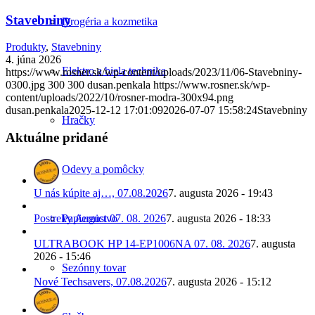
Stavebniny
Drogéria a kozmetika
Produkty
,
Stavebniny
4. júna 2026
Elektro a biela technika
https://www.rosner.sk/wp-content/uploads/2023/11/06-Stavebniny-
0300.jpg
300
300
dusan.penkala
https://www.rosner.sk/wp-
content/uploads/2022/10/rosner-modra-300x94.png
dusan.penkala
2025-12-12 17:01:09
2026-07-07 15:58:24
Stavebniny
Hračky
Aktuálne pridané
Odevy a pomôcky
U nás kúpite aj…, 07.08.2026
7. augusta 2026 - 19:43
Postreky August 07. 08. 2026
7. augusta 2026 - 18:33
Papiernictvo
ULTRABOOK HP 14-EP1006NA 07. 08. 2026
7. augusta
2026 - 15:46
Sezónny tovar
Nové Techsavers, 07.08.2026
7. augusta 2026 - 15:12