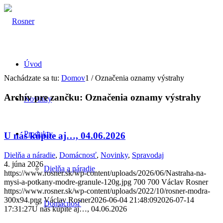
Úvod
Nachádzate sa tu:
Domov
1
/
Označenia oznamy výstrahy
Archív pre zančku:
Označenia oznamy výstrahy
Novinky
Produkty
U nás kúpite aj…, 04.06.2026
Dielňa a náradie
,
Domácnosť
,
Novinky
,
Spravodaj
4. júna 2026
Dielňa a náradie
https://www.rosner.sk/wp-content/uploads/2026/06/Nastraha-na-
mysi-a-potkany-modre-granule-120g.jpg
700
700
Václav Rosner
https://www.rosner.sk/wp-content/uploads/2022/10/rosner-modra-
300x94.png
Václav Rosner
2026-06-04 21:48:09
2026-07-14
Domácnosť
17:31:27
U nás kúpite aj…, 04.06.2026