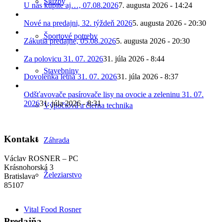
Služby
U nás kúpite aj…, 07.08.2026
7. augusta 2026 - 14:24
Nové na predajni, 32. týždeň 2026
5. augusta 2026 - 20:30
Športové potreby
Zákutia predajne, 05.08.2026
5. augusta 2026 - 20:30
Za polovicu 31. 07. 2026
31. júla 2026 - 8:44
Stavebniny
Dovolenka letná 31. 07. 2026
31. júla 2026 - 8:37
Odšťavovače pasírovače lisy na ovocie a zeleninu 31. 07.
2026
31. júla 2026 - 8:31
Výpočtová a čierna technika
Kontakt
Záhrada
Václav ROSNER – PC
Krásnohorská 3
Železiarstvo
Bratislava
85107
Vital Food Rosner
Predajňa