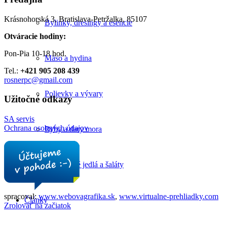
Krásnohorská 3, Bratislava-Petržalka, 85107
Bylinky, dresingy a esencie
Otváracie hodiny:
Pon-Pia 10-18 hod.
Mäso a hydina
Tel.:
+421 905 208 439
rosnerpc@gmail.com
Polievky a vývary
Užitočné odkazy
SA servis
Ochrana osobných údajov
Ryby a dary mora
Zeleninové jedlá a šaláty
spracoval:
www.webovagrafika.sk
,
www.virtualne-prehliadky.com
Články
Zrolovať na začiatok