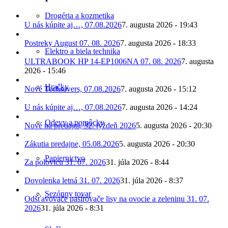
Drogéria a kozmetika
U nás kúpite aj…, 07.08.2026
7. augusta 2026 - 19:43
Postreky August 07. 08. 2026
7. augusta 2026 - 18:33
Elektro a biela technika
ULTRABOOK HP 14-EP1006NA 07. 08. 2026
7. augusta
2026 - 15:46
Hračky
Nové Techsavers, 07.08.2026
7. augusta 2026 - 15:12
U nás kúpite aj…, 07.08.2026
7. augusta 2026 - 14:24
Odevy a pomôcky
Nové na predajni, 32. týždeň 2026
5. augusta 2026 - 20:30
Zákutia predajne, 05.08.2026
5. augusta 2026 - 20:30
Papiernictvo
Za polovicu 31. 07. 2026
31. júla 2026 - 8:44
Dovolenka letná 31. 07. 2026
31. júla 2026 - 8:37
Sezónny tovar
Odšťavovače pasírovače lisy na ovocie a zeleninu 31. 07.
2026
31. júla 2026 - 8:31