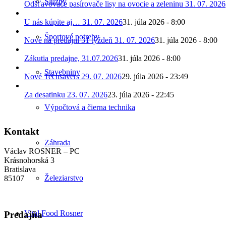
Služby
Odšťavovače pasírovače lisy na ovocie a zeleninu 31. 07. 2026
U nás kúpite aj… 31. 07. 2026
31. júla 2026 - 8:00
Športové potreby
Nové na predajni 31 týždeň 31. 07. 2026
31. júla 2026 - 8:00
Zákutia predajne, 31.07.2026
31. júla 2026 - 8:00
Stavebniny
Nové Techsavers 29. 07. 2026
29. júla 2026 - 23:49
Za desatinku 23. 07. 2026
23. júla 2026 - 22:45
Výpočtová a čierna technika
Kontakt
Záhrada
Václav ROSNER – PC
Krásnohorská 3
Bratislava
Železiarstvo
85107
Vital Food Rosner
Predajňa