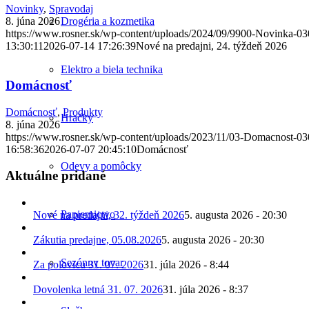
Novinky
,
Spravodaj
Drogéria a kozmetika
8. júna 2026
https://www.rosner.sk/wp-content/uploads/2024/09/9900-Novinka-03
13:30:11
2026-07-14 17:26:39
Nové na predajni, 24. týždeň 2026
Elektro a biela technika
Domácnosť
Domácnosť
,
Produkty
Hračky
8. júna 2026
https://www.rosner.sk/wp-content/uploads/2023/11/03-Domacnost-03
16:58:36
2026-07-07 20:45:10
Domácnosť
Odevy a pomôcky
Aktuálne pridané
Papiernictvo
Nové na predajni, 32. týždeň 2026
5. augusta 2026 - 20:30
Zákutia predajne, 05.08.2026
5. augusta 2026 - 20:30
Sezónny tovar
Za polovicu 31. 07. 2026
31. júla 2026 - 8:44
Dovolenka letná 31. 07. 2026
31. júla 2026 - 8:37