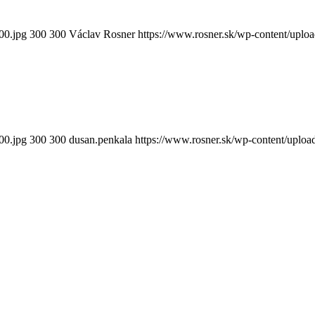
00.jpg
300
300
Václav Rosner
https://www.rosner.sk/wp-content/uplo
00.jpg
300
300
dusan.penkala
https://www.rosner.sk/wp-content/uplo