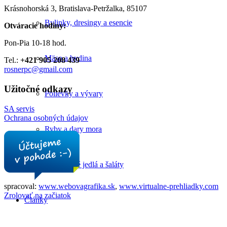
Krásnohorská 3, Bratislava-Petržalka, 85107
Bylinky, dresingy a esencie
Otváracie hodiny:
Pon-Pia 10-18 hod.
Mäso a hydina
Tel.:
+421 905 208 439
rosnerpc@gmail.com
Užitočné odkazy
Polievky a vývary
SA servis
Ochrana osobných údajov
Ryby a dary mora
Zeleninové jedlá a šaláty
spracoval:
www.webovagrafika.sk
,
www.virtualne-prehliadky.com
Zrolovať na začiatok
Články