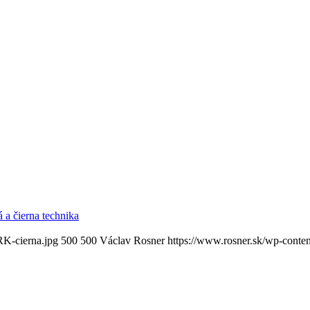
 a čierna technika
RK-cierna.jpg
500
500
Václav Rosner
https://www.rosner.sk/wp-conte