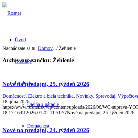
Úvod
Nachádzate sa tu:
Domov
1
/
Žehlenie
Archív pre zančku:
Žehlenie
Novinky
Produkty
Nové na predajni, 25. týždeň 2026
Domácnosť
,
Elektro a biela technika
,
Novinky
,
Spravodaj
,
Výpočtová
18. júna 2026
Dielňa a náradie
https://www.rosner.sk/wp-content/uploads/2026/06/WC-suprava-YO
18 17:16:01
2026-07-02 11:51:57
Nové na predajni, 25. týždeň 2026
Domácnosť
Nové na predajni, 24. týždeň 2026