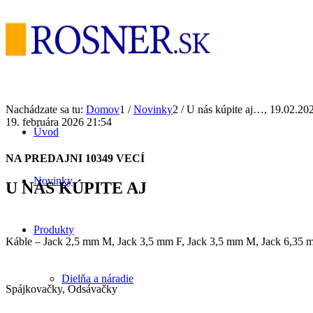
Nachádzate sa tu:
Domov
1
/
Novinky
2
/
U nás kúpite aj…, 19.02.20
19. februára 2026 21:54
Úvod
NA PREDAJNI 10349 VECÍ
Novinky
U NÁS KÚPITE AJ
Produkty
Káble – Jack 2,5 mm M, Jack 3,5 mm F, Jack 3,5 mm M, Jack 6,35 
Dielňa a náradie
Spájkovačky, Odsávačky