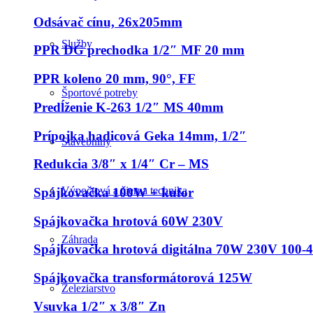
Odsávač cínu, 26x205mm
Služby
PPR DG prechodka 1/2″ MF 20 mm
PPR koleno 20 mm, 90°, FF
Športové potreby
Predĺženie K-263 1/2″ MS 40mm
Prípojka hadicová Geka 14mm, 1/2″
Stavebniny
Redukcia 3/8″ x 1/4″ Cr – MS
Výpočtová a čierna technika
Spájkovačka 100W + kufor
Spájkovačka hrotová 60W 230V
Záhrada
Spájkovačka hrotová digitálna 70W 230V 100-
Spájkovačka transformátorová 125W
Železiarstvo
Vsuvka 1/2″ x 3/8″ Zn