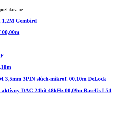
, pozinkované
 1,2M Gembird
F 00,00m
 F
0,10m
 M 3,5mm 3PIN slúch-mikrof. 00,10m DeLock
 aktívny DAC 24bit 48kHz 00,09m BaseUs L54