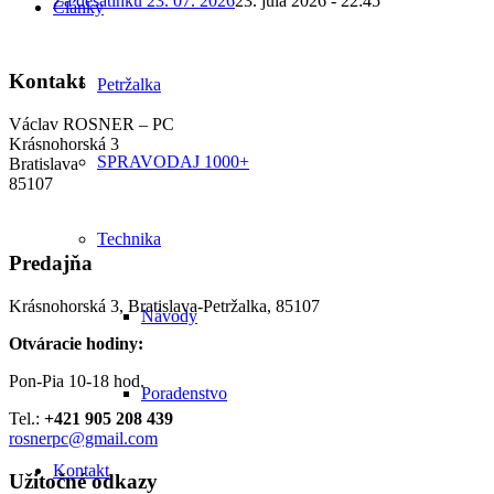
Za desatinku 23. 07. 2026
23. júla 2026 - 22:45
Články
Kontakt
Petržalka
Václav ROSNER – PC
Krásnohorská 3
SPRAVODAJ 1000+
Bratislava
85107
Technika
Predajňa
Krásnohorská 3, Bratislava-Petržalka, 85107
Návody
Otváracie hodiny:
Pon-Pia 10-18 hod.
Poradenstvo
Tel.:
+421 905 208 439
rosnerpc@gmail.com
Kontakt
Užitočné odkazy