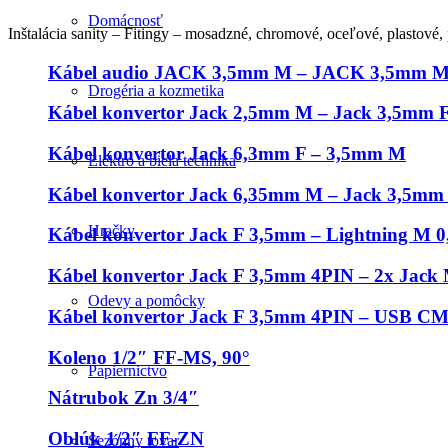
Domácnosť
Inštalácia sanity – Fitingy – mosadzné, chromové, oceľové, plastové
Kábel audio JACK 3,5mm M – JACK 3,5mm M
Drogéria a kozmetika
Kábel konvertor Jack 2,5mm M – Jack 3,5mm 
Kábel konvertor Jack 6,3mm F – 3,5mm M
Elektro a biela technika
Kábel konvertor Jack 6,35mm M – Jack 3,5mm
Hračky
Kábel konvertor Jack F 3,5mm – Lightning M 
Kábel konvertor Jack F 3,5mm 4PIN – 2x Jack
Odevy a pomôcky
Kábel konvertor Jack F 3,5mm 4PIN – USB CM
Koleno 1/2″ FF-MS, 90°
Papiernictvo
Nátrubok Zn 3/4″
Oblúk 1/2″ FF-ZN
Sezónny tovar