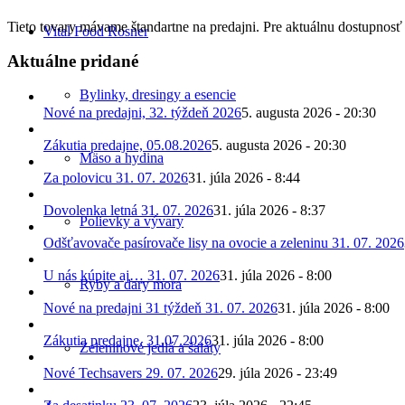
Tieto tovary mávame štandartne na predajni. Pre aktuálnu dostupnosť
Vital Food Rosner
Aktuálne pridané
Bylinky, dresingy a esencie
Nové na predajni, 32. týždeň 2026
5. augusta 2026 - 20:30
Zákutia predajne, 05.08.2026
5. augusta 2026 - 20:30
Mäso a hydina
Za polovicu 31. 07. 2026
31. júla 2026 - 8:44
Dovolenka letná 31. 07. 2026
31. júla 2026 - 8:37
Polievky a vývary
Odšťavovače pasírovače lisy na ovocie a zeleninu 31. 07. 2026
U nás kúpite aj… 31. 07. 2026
31. júla 2026 - 8:00
Ryby a dary mora
Nové na predajni 31 týždeň 31. 07. 2026
31. júla 2026 - 8:00
Zákutia predajne, 31.07.2026
31. júla 2026 - 8:00
Zeleninové jedlá a šaláty
Nové Techsavers 29. 07. 2026
29. júla 2026 - 23:49