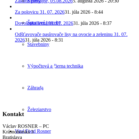
Služby
Zákutia predajne, 05.08.2026
5. augusta 2026 - 20:30
Za polovicu 31. 07. 2026
31. júla 2026 - 8:44
Športové potreby
Dovolenka letná 31. 07. 2026
31. júla 2026 - 8:37
Odšťavovače pasírovače lisy na ovocie a zeleninu 31. 07.
2026
31. júla 2026 - 8:31
Stavebniny
Výpočtová a čierna technika
Záhrada
Železiarstvo
Kontakt
Václav ROSNER – PC
Vital Food Rosner
Krásnohorská 3
Bratislava