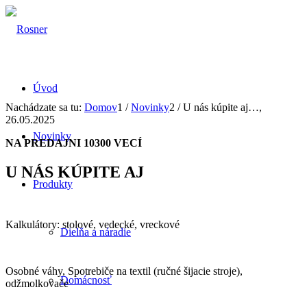
Úvod
Nachádzate sa tu:
Domov
1
/
Novinky
2
/
U nás kúpite aj…,
26.05.2025
Novinky
NA PREDAJNI 10300 VECÍ
U NÁS KÚPITE AJ
Produkty
Kalkulátory: stolové, vedecké, vreckové
Dielňa a náradie
Osobné váhy, Spotrebiče na textil (ručné šijacie stroje),
Domácnosť
odžmolkovače