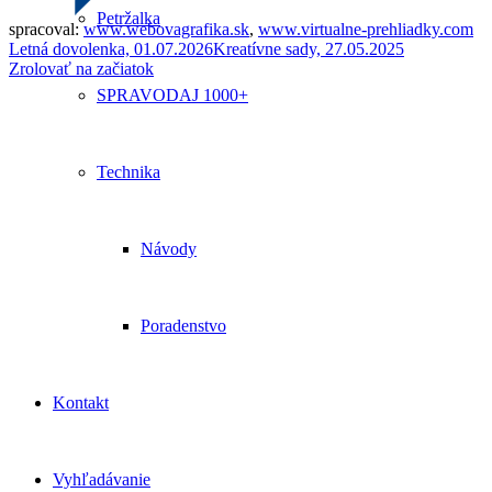
Petržalka
spracoval:
www.webovagrafika.sk
,
www.virtualne-prehliadky.com
Letná dovolenka, 01.07.2026
Kreatívne sady, 27.05.2025
Zrolovať na začiatok
SPRAVODAJ 1000+
Technika
Návody
Poradenstvo
Kontakt
Vyhľadávanie