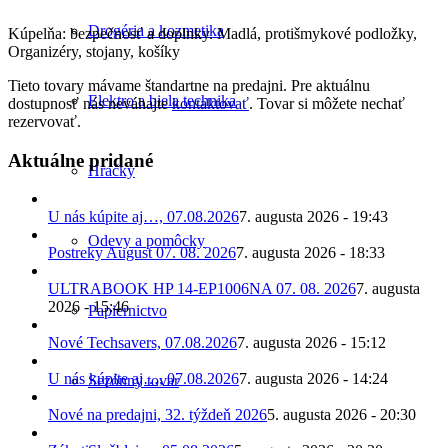
Drogéria a kozmetika
Kúpelňa: bezpečnosť a doplnky. Madlá, protišmykové podložky,
Organizéry, stojany, košíky
Tieto tovary mávame štandartne na predajni. Pre aktuálnu
Elektro a biela technika
dostupnosť nás neváhajte
kontaktovať
. Tovar si môžete nechať
rezervovať.
Aktuálne pridané
Hračky
U nás kúpite aj…, 07.08.2026
7. augusta 2026 - 19:43
Odevy a pomôcky
Postreky August 07. 08. 2026
7. augusta 2026 - 18:33
ULTRABOOK HP 14-EP1006NA 07. 08. 2026
7. augusta
2026 - 15:46
Papiernictvo
Nové Techsavers, 07.08.2026
7. augusta 2026 - 15:12
U nás kúpite aj…, 07.08.2026
7. augusta 2026 - 14:24
Sezónny tovar
Nové na predajni, 32. týždeň 2026
5. augusta 2026 - 20:30