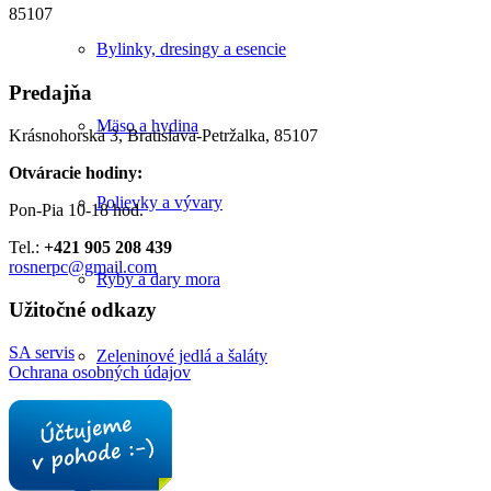
85107
Bylinky, dresingy a esencie
Predajňa
Mäso a hydina
Krásnohorská 3, Bratislava-Petržalka, 85107
Otváracie hodiny:
Polievky a vývary
Pon-Pia 10-18 hod.
Tel.:
+421 905 208 439
rosnerpc@gmail.com
Ryby a dary mora
Užitočné odkazy
SA servis
Zeleninové jedlá a šaláty
Ochrana osobných údajov
Články