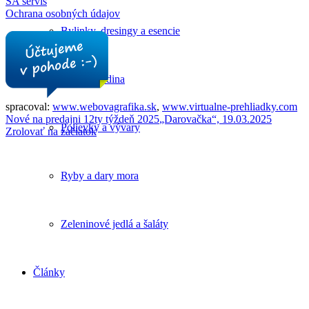
SA servis
Ochrana osobných údajov
Bylinky, dresingy a esencie
Mäso a hydina
spracoval:
www.webovagrafika.sk
,
www.virtualne-prehliadky.com
Nové na predajni 12ty týždeň 2025
„Darovačka“, 19.03.2025
Polievky a vývary
Zrolovať na začiatok
Ryby a dary mora
Zeleninové jedlá a šaláty
Články