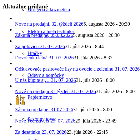
Aktuálne pridané
Drogéria a kozmetika
Nové na predajni, 32. týždeň 2026
5. augusta 2026 - 20:30
Elektro a biela technika
Zákutia predajne, 05.08.2026
5. augusta 2026 - 20:30
Za polovicu 31. 07. 2026
31. júla 2026 - 8:44
Hračky
Dovolenka letná 31. 07. 2026
31. júla 2026 - 8:37
Odšťavovače pasírovače lisy na ovocie a zeleninu 31. 07. 2026
Odevy a pomôcky
U nás kúpite aj… 31. 07. 2026
31. júla 2026 - 8:00
Nové na predajni 31 týždeň 31. 07. 2026
31. júla 2026 - 8:00
Papiernictvo
Zákutia predajne, 31.07.2026
31. júla 2026 - 8:00
Sezónny tovar
Nové Techsavers 29. 07. 2026
29. júla 2026 - 23:49
Za desatinku 23. 07. 2026
23. júla 2026 - 22:45