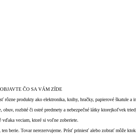
OBJAVTE ČO SA VÁM ZÍDE
ôzne produkty ako elektronika, knihy, hračky, papierové škatule a in
e, obuv, rozbité či ostré predmety a nebezpečné látky ktorejkoľvek tried
vďaka veciam, ktoré si voľne zoberiete.
 ten berie. Tovar nerezervujeme. Prísť priniesť alebo zobrať môže ktoko