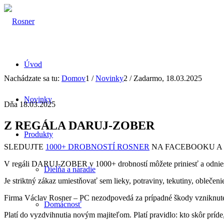
Úvod
Nachádzate sa tu:
Domov
1
/
Novinky
2
/
Zadarmo, 18.03.2025
Novinky
Dňa 18.03.2025
Z REGÁLA DARUJ-ZOBER
Produkty
SLEDUJTE
1000+ DROBNOSTÍ ROSNER
NA FACEBOOKU A 
V regáli DARUJ-ZOBER v 1000+ drobností môžete priniesť a odniesť r
Dielňa a náradie
Je striktný zákaz umiestňovať sem lieky, potraviny, tekutiny, oblečeni
Firma Václav Rosner – PC nezodpovedá za prípadné škody vzniknuté 
Domácnosť
Platí do vyzdvihnutia novým majiteľom. Platí pravidlo: kto skôr príde,