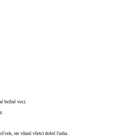
é bežné veci.
y.
ľvek, ste vítaní všetci dobrí ľudia.