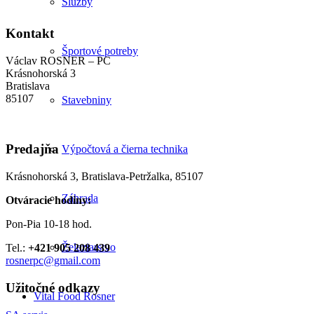
Služby
Kontakt
Športové potreby
Václav ROSNER – PC
Krásnohorská 3
Bratislava
85107
Stavebniny
Predajňa
Výpočtová a čierna technika
Krásnohorská 3, Bratislava-Petržalka, 85107
Záhrada
Otváracie hodiny:
Pon-Pia 10-18 hod.
Železiarstvo
Tel.:
+421 905 208 439
rosnerpc@gmail.com
Užitočné odkazy
Vital Food Rosner