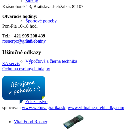
Služby
Krásnohorská 3, Bratislava-Petržalka, 85107
Otváracie hodiny:
Športové potreby
Pon-Pia 10-18 hod.
Tel.:
+421 905 208 439
Stavebniny
rosnerpc@gmail.com
Užitočné odkazy
Výpočtová a čierna technika
SA servis
Ochrana osobných údajov
Záhrada
Železiarstvo
spracoval:
www.webovagrafika.sk
,
www.virtualne-prehliadky.com
Vital Food Rosner