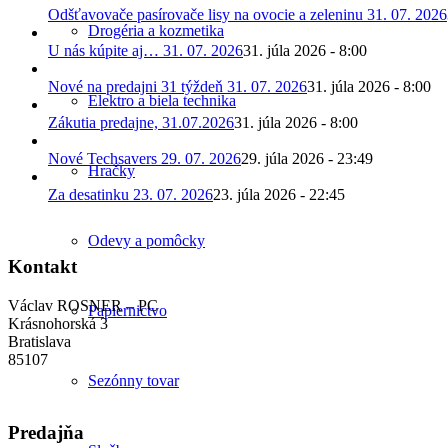
Odšťavovače pasírovače lisy na ovocie a zeleninu 31. 07. 2026
Drogéria a kozmetika
U nás kúpite aj… 31. 07. 2026
31. júla 2026 - 8:00
Nové na predajni 31 týždeň 31. 07. 2026
31. júla 2026 - 8:00
Elektro a biela technika
Zákutia predajne, 31.07.2026
31. júla 2026 - 8:00
Nové Techsavers 29. 07. 2026
29. júla 2026 - 23:49
Hračky
Za desatinku 23. 07. 2026
23. júla 2026 - 22:45
Odevy a pomôcky
Kontakt
Václav ROSNER – PC
Papiernictvo
Krásnohorská 3
Bratislava
85107
Sezónny tovar
Predajňa