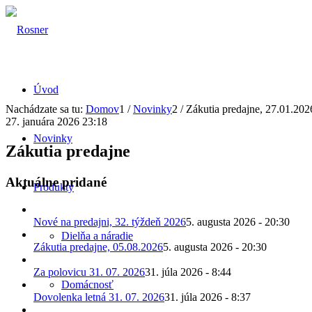
Úvod
Nachádzate sa tu:
Domov
1
/
Novinky
2
/
Zákutia predajne, 27.01.202
27. januára 2026 23:18
Novinky
Zákutia predajne
Aktuálne pridané
Produkty
Nové na predajni, 32. týždeň 2026
5. augusta 2026 - 20:30
Dielňa a náradie
Zákutia predajne, 05.08.2026
5. augusta 2026 - 20:30
Za polovicu 31. 07. 2026
31. júla 2026 - 8:44
Domácnosť
Dovolenka letná 31. 07. 2026
31. júla 2026 - 8:37