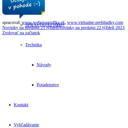
Petržalka
spracoval:
www.webovagrafika.sk
,
www.virtualne-prehliadky.com
SPRAVODAJ 1000+
Novinky na predajni 21 týždeň
Novinky na predajni 22 týždeň 2023
Zrolovať na začiatok
Technika
Návody
Poradenstvo
Kontakt
Vyhľadávanie