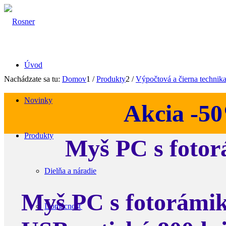
Úvod
Nachádzate sa tu:
Domov
1
/
Produkty
2
/
Výpočtová a čierna technik
Novinky
Akcia -5
Produkty
Myš PC s foto
Dielňa a náradie
Myš PC s fotorámi
Domácnosť