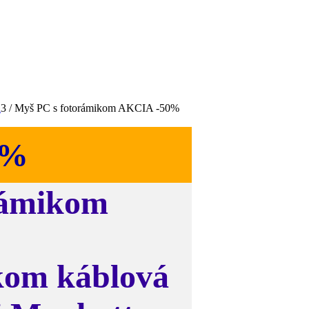
a
3
/
Myš PC s fotorámikom AKCIA -50%
0%
rámikom
kom káblová