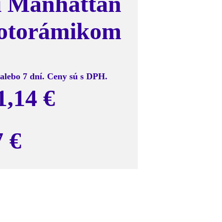
i Manhattan
 fotorámikom
alebo 7 dní. Ceny sú s DPH.
1,14 €
7 €