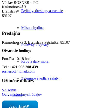
Václav ROSNER – PC
Krásnohorská 3
Bylinky, dresingy a esencie
Bratislava
85107
Mäso a hydina
Predajňa
Krásnohorská 3, Bratislava-Petržalka, 85107
Polievky a vývary
Otváracie hodiny:
Pon-Pia 10-18 hod.
Ryby a dary mora
Tel.:
+421 905 208 439
rosnerpc@gmail.com
Zeleninové jedlá a šaláty
Užitočné odkazy
SA servis
Ochrana osobných údajov
Články