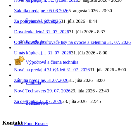
Nové na predajni, 32. týždeň 2026
5. augusta 2026 - 20:30
Služby
Zákutia predajne, 05.08.2026
5. augusta 2026 - 20:30
Športové potreby
Za polovicu 31. 07. 2026
31. júla 2026 - 8:44
Dovolenka letná 31. 07. 2026
31. júla 2026 - 8:37
Stavebniny
Odšťavovače pasírovače lisy na ovocie a zeleninu 31. 07. 2026
U nás kúpite aj… 31. 07. 2026
31. júla 2026 - 8:00
Výpočtová a čierna technika
Nové na predajni 31 týždeň 31. 07. 2026
31. júla 2026 - 8:00
Zákutia predajne, 31.07.2026
31. júla 2026 - 8:00
Záhrada
Nové Techsavers 29. 07. 2026
29. júla 2026 - 23:49
Za desatinku 23. 07. 2026
23. júla 2026 - 22:45
Železiarstvo
Kontakt
Vital Food Rosner