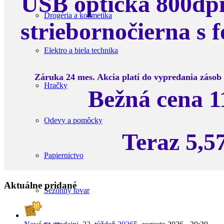
USB optická 800dp
Drogéria a kozmetika
striebornočierna s
Elektro a biela technika
Záruka 24 mes. Akcia platí do vypredania zásob 
Hračky
Bežná cena 1
Odevy a pomôcky
Teraz 5,5
Papiernictvo
Aktuálne pridané
Sezónny tovar