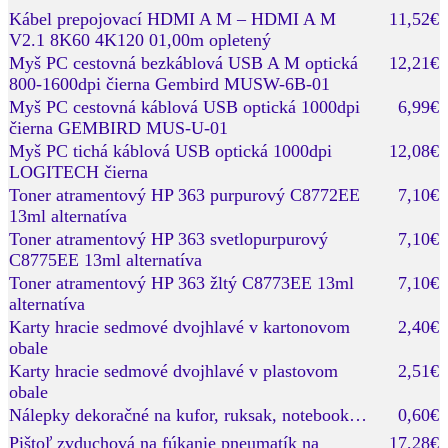
Kábel prepojovací HDMI A M – HDMI A M
11,52€
V2.1 8K60 4K120 01,00m opletený
Myš PC cestovná bezkáblová USB A M optická
12,21€
800-1600dpi čierna Gembird MUSW-6B-01
Myš PC cestovná káblová USB optická 1000dpi
6,99€
čierna GEMBIRD MUS-U-01
Myš PC tichá káblová USB optická 1000dpi
12,08€
LOGITECH čierna
Toner atramentový HP 363 purpurový C8772EE
7,10€
13ml alternatíva
Toner atramentový HP 363 svetlopurpurový
7,10€
C8775EE 13ml alternatíva
Toner atramentový HP 363 žltý C8773EE 13ml
7,10€
alternatíva
Karty hracie sedmové dvojhlavé v kartonovom
2,40€
obale
Karty hracie sedmové dvojhlavé v plastovom
2,51€
obale
Nálepky dekoračné na kufor, ruksak, notebook…
0,60€
Pištoľ zvduchová na fúkanie pneumatík na
17,28€