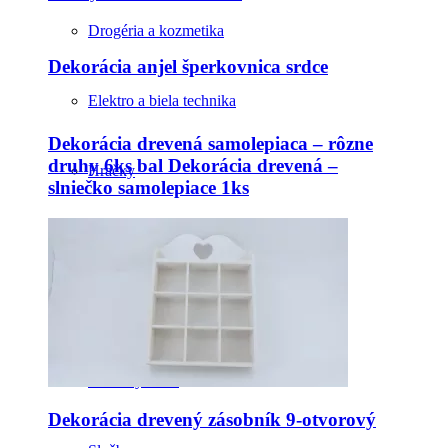
Drogéria a kozmetika
Dekorácia anjel šperkovnica srdce
Elektro a biela technika
Dekorácia drevená samolepiaca – rôzne
druhy 6ks bal Dekorácia drevená –
Hračky
slniečko samolepiace 1ks
Odevy a pomôcky
Papiernictvo
Sezónny tovar
Dekorácia drevený zásobník 9-otvorový