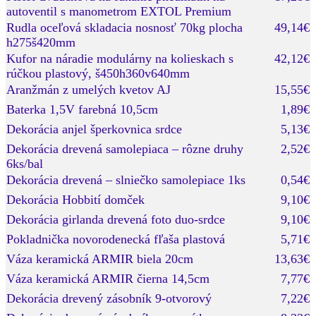
autoventil s manometrom EXTOL Premium
Rudla oceľová skladacia nosnosť 70kg plocha
49,14€
h275š420mm
Kufor na náradie modulárny na kolieskach s
42,12€
rúčkou plastový, š450h360v640mm
Aranžmán z umelých kvetov AJ
15,55€
Baterka 1,5V farebná 10,5cm
1,89€
Dekorácia anjel šperkovnica srdce
5,13€
Dekorácia drevená samolepiaca – rôzne druhy
2,52€
6ks/bal
Dekorácia drevená – slniečko samolepiace 1ks
0,54€
Dekorácia Hobbití domček
9,10€
Dekorácia girlanda drevená foto duo-srdce
9,10€
Pokladnička novorodenecká fľaša plastová
5,71€
Váza keramická ARMIR biela 20cm
13,63€
Váza keramická ARMIR čierna 14,5cm
7,77€
Dekorácia drevený zásobník 9-otvorový
7,22€