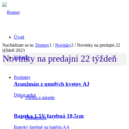
Úvod
Nachádzate sa tu:
Domov
1
/
Novinky
2
/
Novinky na predajni 22
týždeň 2023
Novinky na predajni 22 týždeň
Novinky
Produkty
Aranžmán z umelých kvetov AJ
Dekor srdce
Dielňa a náradie
Baterka 1,5V farebná 10,5cm
Domácnosť
Baterky farebné na batériu AA