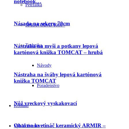
notebook…
Petržalka
Násada na sekeru 70cm
SPRAVODAJ 1000+
Technika
Nástraha na myši a potkany lepová
kartónová knižka TOMCAT – hrubá
Návody
Nástraha na šváby lepová kartónová
knižka TOMCAT
Poradenstvo
Nôž vreckový vyskakovací
Kontakt
Obal na kvetináč keramický ARMIR –
Vyhľadávanie