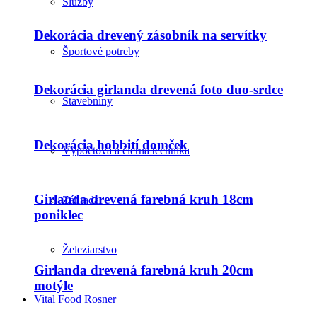
Služby
Dekorácia drevený zásobník na servítky
Športové potreby
Dekorácia girlanda drevená foto duo-srdce
Stavebniny
Dekorácia hobbití domček
Výpočtová a čierna technika
Girlanda drevená farebná kruh 18cm
Záhrada
poniklec
Železiarstvo
Girlanda drevená farebná kruh 20cm
motýle
Vital Food Rosner