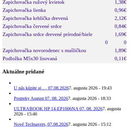
Zapichovačka ružový kvietok
1,38€
Zapichovačka lienka
0,96€
Zapichovačka krhlička drevená
2,12€
Zapichovačka červené srdce
0,84€
Zapichovačka srdce drevené prírodné/biele
1,69€
0
0
Zapichovačka novorodenec s mašličkou
1,89€
Podložka M5x30 lisovaná
0,11€
Aktuálne pridané
U nás kúpite aj…, 07.08.2026
7. augusta 2026 - 19:43
Postreky August 07. 08. 2026
7. augusta 2026 - 18:33
ULTRABOOK HP 14-EP1006NA 07. 08. 2026
7. augusta
2026 - 15:46
Nové Techsavers, 07.08.2026
7. augusta 2026 - 15:12