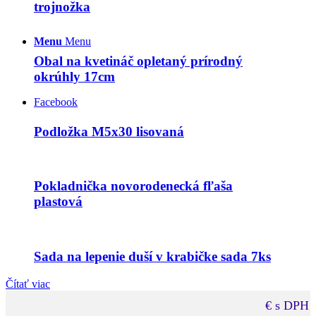
trojnožka
Menu
Menu
Obal na kvetináč opletaný prírodný
okrúhly 17cm
Facebook
Podložka M5x30 lisovaná
Pokladnička novorodenecká fľaša
plastová
Sada na lepenie duší v krabičke sada 7ks
Čítať viac
€ s DPH