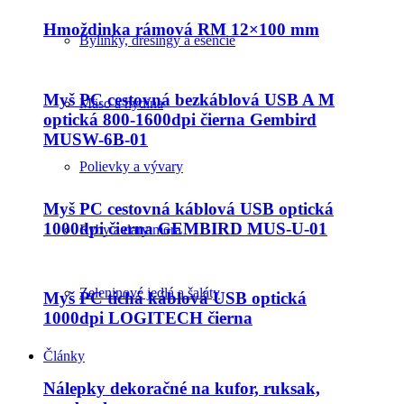
Hmoždinka rámová RM 12×100 mm
Bylinky, dresingy a esencie
Myš PC cestovná bezkáblová USB A M
Mäso a hydina
optická 800-1600dpi čierna Gembird
MUSW-6B-01
Polievky a vývary
Myš PC cestovná káblová USB optická
1000dpi čierna GEMBIRD MUS-U-01
Ryby a dary mora
Zeleninové jedlá a šaláty
Myš PC tichá káblová USB optická
1000dpi LOGITECH čierna
Články
Nálepky dekoračné na kufor, ruksak,