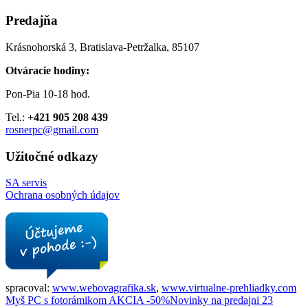
Predajňa
Krásnohorská 3, Bratislava-Petržalka, 85107
Otváracie hodiny:
Pon-Pia 10-18 hod.
Tel.:
+421 905 208 439
rosnerpc@gmail.com
Užitočné odkazy
SA servis
Ochrana osobných údajov
spracoval:
www.webovagrafika.sk
,
www.virtualne-prehliadky.com
Myš PC s fotorámikom AKCIA -50%
Novinky na predajni 23