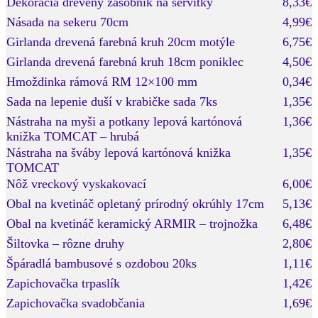
Dekorácia drevený zásobník na servítky
8,33€
Násada na sekeru 70cm
4,99€
Girlanda drevená farebná kruh 20cm motýle
6,75€
Girlanda drevená farebná kruh 18cm poniklec
4,50€
Hmoždinka rámová RM 12×100 mm
0,34€
Sada na lepenie duší v krabičke sada 7ks
1,35€
Nástraha na myši a potkany lepová kartónová
1,36€
knižka TOMCAT – hrubá
Nástraha na šváby lepová kartónová knižka
1,35€
TOMCAT
Nôž vreckový vyskakovací
6,00€
Obal na kvetináč opletaný prírodný okrúhly 17cm
5,13€
Obal na kvetináč keramický ARMIR – trojnožka
6,48€
Šiltovka – rôzne druhy
2,80€
Špáradlá bambusové s ozdobou 20ks
1,11€
Zapichovačka trpaslík
1,42€
Zapichovačka svadobčania
1,69€