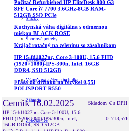
Počítač Refurbished HP EliteDesk 800 G3
SFF Core i7 7700 3.6GHz-8GB RAM-
512GB SSD PCIe
Služby
Kuchynská váha digitálna s odmernou
miskou BLACK ROSE
Športové potreby
Krájač rotačný na zeleninu so zásobníkom
HP 15-fd1027nc, Core 3-100U, 15.6 FHD
Stavebniny
(1920×1080)-IPS-300n, Intel, 16GB
DDR4, SSD 512GB
Výpočtová a čierna technika
Fľaša do držiaku na bicykel 0,55l
POLISPORT R550
Záhrada
Cenník 16.02.2025
Skladom
€ s DPH
HP 15-fd1027nc, Core 3-100U, 15.6
FHD (1920×1080)/IPS/300n, Intel,
0
718,57€
Železiarstvo
16GB DDR4, SSD 512GB