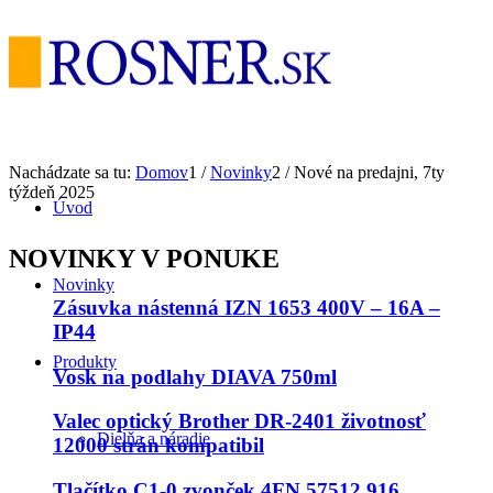
Nachádzate sa tu:
Domov
1
/
Novinky
2
/
Nové na predajni, 7ty
týždeň 2025
Úvod
NOVINKY V PONUKE
Novinky
Zásuvka nástenná IZN 1653 400V – 16A –
IP44
Produkty
Vosk na podlahy DIAVA 750ml
Valec optický Brother DR-2401 životnosť
Dielňa a náradie
12000 strán kompatibil
Tlačítko C1-0 zvonček 4FN 57512.916