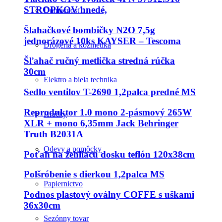
STROPKOV hnedé,
Domácnosť
Šlahačkové bombičky N2O 7,5g
jednorázové 10ks KAYSER – Tescoma
Drogéria a kozmetika
Šľahač ručný metlička stredná rúčka
30cm
Elektro a biela technika
Sedlo ventilov T-2690 1,2palca predné MS
Reproduktor 1.0 mono 2-pásmový 265W
Hračky
XLR + mono 6,35mm Jack Behringer
Truth B2031A
Odevy a pomôcky
Poťah na žehliacu dosku teflón 120x38cm
Polšróbenie s dierkou 1,2palca MS
Papiernictvo
Podnos plastový oválny COFFE s uškami
36x30cm
Sezónny tovar