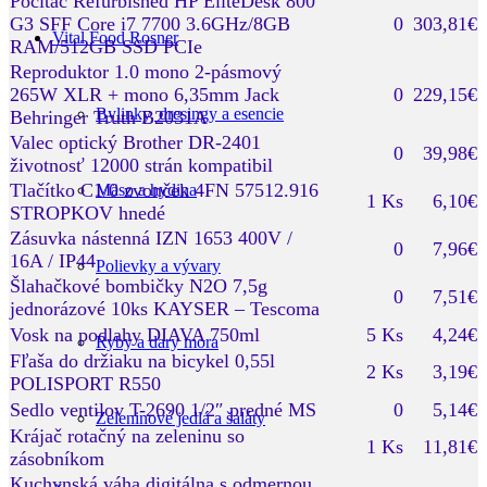
Počítač Refurbished HP EliteDesk 800
G3 SFF Core i7 7700 3.6GHz/8GB
0
303,81€
Vital Food Rosner
RAM/512GB SSD PCIe
Reproduktor 1.0 mono 2-pásmový
265W XLR + mono 6,35mm Jack
0
229,15€
Bylinky, dresingy a esencie
Behringer Truth B2031A
Valec optický Brother DR-2401
0
39,98€
životnosť 12000 strán kompatibil
Tlačítko C1/0 zvonček 4FN 57512.916
Mäso a hydina
1 Ks
6,10€
STROPKOV hnedé
Zásuvka nástenná IZN 1653 400V /
0
7,96€
16A / IP44
Polievky a vývary
Šlahačkové bombičky N2O 7,5g
0
7,51€
jednorázové 10ks KAYSER – Tescoma
Vosk na podlahy DIAVA 750ml
5 Ks
4,24€
Ryby a dary mora
Fľaša do držiaku na bicykel 0,55l
2 Ks
3,19€
POLISPORT R550
Sedlo ventilov T-2690 1/2″ predné MS
0
5,14€
Zeleninové jedlá a šaláty
Krájač rotačný na zeleninu so
1 Ks
11,81€
zásobníkom
Kuchynská váha digitálna s odmernou