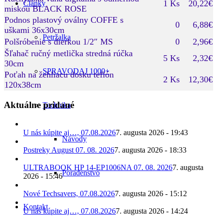
1 Ks
20,22€
Články
miskou BLACK ROSE
Podnos plastový oválny COFFE s
0
6,88€
uškami 36x30cm
Petržalka
Polšróbenie s dierkou 1/2″ MS
0
2,96€
Šľahač ručný metlička stredná rúčka
5 Ks
2,32€
30cm
SPRAVODAJ 1000+
Poťah na žehliacu dosku teflón
2 Ks
12,30€
120x38cm
Aktuálne pridané
Technika
U nás kúpite aj…, 07.08.2026
7. augusta 2026 - 19:43
Návody
Postreky August 07. 08. 2026
7. augusta 2026 - 18:33
ULTRABOOK HP 14-EP1006NA 07. 08. 2026
7. augusta
Poradenstvo
2026 - 15:46
Nové Techsavers, 07.08.2026
7. augusta 2026 - 15:12
Kontakt
U nás kúpite aj…, 07.08.2026
7. augusta 2026 - 14:24