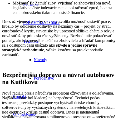
Možnosť B:
Zatnúť zuby, vyjednať so zhotoviteľom nové,
Petržalka
legislatívne čisté indexácie cien a pokračovať vpred, hoci za
cenu obrovského tlaku na mestské financie.
Dnes už vieme, že ak by sa vtedy zvolila možnosť zastaviť práce,
SPRAVODAJ 1000+
hrozilo by odloženie dostavby na neznámy čas – projekt by stratil
eurofondové krytie, stavenisko by uprostred sídliska chátralo roky a
nová súťaž by priniesla ešte vyššie ceny. Rozhodnutie pokračovať
pomaly, ale isto, neustále tlačiť na zhotoviteľa a hľadať kompromisy
Technika
sa s odstupom času ukázalo ako
skvelé a jediné správne
strategické rozhodnutie
, vďaka ktorému sa projekt podarilo
zachrániť.
Návody
Bezpečnejšia doprava a návrat autobusov
Poradenstvo
na Kutlíkovu
Nová radiála prešla náročným procesom oživovania a dolaďovania.
Kontakt
Najväčší dôraz bol kladený na bezpečnosť. Technici počas
testovacej prevádzky postupne vychytávali detské choroby a
softvérové chyby výstražných systémov na svetelných križovatkách,
kde električka križuje cestnú dopravu. Dnes je inteligentná
Vyhľadávanie
signalizácia nakalibrovaná s milimetrovou presnosťou – preferenčné