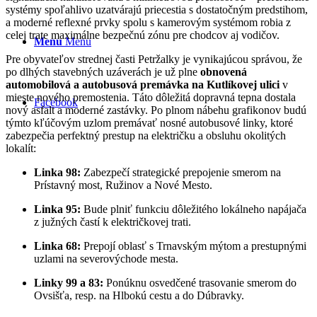
systémy spoľahlivo uzatvárajú priecestia s dostatočným predstihom,
a moderné reflexné prvky spolu s kamerovým systémom robia z
celej trate maximálne bezpečnú zónu pre chodcov aj vodičov.
Menu
Menu
Pre obyvateľov strednej časti Petržalky je vynikajúcou správou, že
po dlhých stavebných uzáverách je už plne
obnovená
automobilová a autobusová premávka na Kutlíkovej ulici
v
mieste nového premostenia. Táto dôležitá dopravná tepna dostala
Facebook
nový asfalt a moderné zastávky. Po plnom nábehu grafikonov budú
týmto kľúčovým uzlom premávať nosné autobusové linky, ktoré
zabezpečia perfektný prestup na električku a obsluhu okolitých
lokalít:
Linka 98:
Zabezpečí strategické prepojenie smerom na
Prístavný most, Ružinov a Nové Mesto.
Linka 95:
Bude plniť funkciu dôležitého lokálneho napájača
z južných častí k električkovej trati.
Linka 68:
Prepojí oblasť s Trnavským mýtom a prestupnými
uzlami na severovýchode mesta.
Linky 99 a 83:
Ponúknu osvedčené trasovanie smerom do
Ovsišťa, resp. na Hlbokú cestu a do Dúbravky.