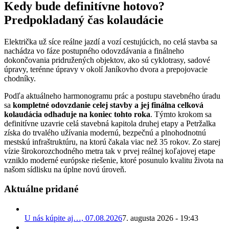
Kedy bude definitívne hotovo?
Predpokladaný čas kolaudácie
Električka už síce reálne jazdí a vozí cestujúcich, no celá stavba sa
nachádza vo fáze postupného odovzdávania a finálneho
dokončovania pridružených objektov, ako sú cyklotrasy, sadové
úpravy, terénne úpravy v okolí Janíkovho dvora a prepojovacie
chodníky.
Podľa aktuálneho harmonogramu prác a postupu stavebného úradu
sa
kompletné odovzdanie celej stavby a jej finálna celková
kolaudácia odhaduje na koniec tohto roka
. Týmto krokom sa
definitívne uzavrie celá stavebná kapitola druhej etapy a Petržalka
získa do trvalého užívania modernú, bezpečnú a plnohodnotnú
mestskú infraštruktúru, na ktorú čakala viac než 35 rokov. Zo starej
vízie širokorozchodného metra tak v prvej reálnej koľajovej etape
vzniklo moderné európske riešenie, ktoré posunulo kvalitu života na
našom sídlisku na úplne novú úroveň.
Aktuálne pridané
U nás kúpite aj…, 07.08.2026
7. augusta 2026 - 19:43