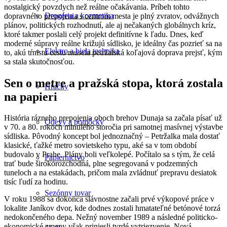
nostalgický povzdych než reálne očakávania. Príbeh tohto
Drogéria a kozmetika
dopravného prepojenia s centrom mesta je plný zvratov, odvážnych
plánov, politických rozhodnutí, ale aj nečakaných globálnych kríz,
ktoré takmer poslali celý projekt definitívne k ľadu. Dnes, keď
moderné súpravy reálne križujú sídlisko, je ideálny čas pozrieť sa na
Elektro a biela technika
to, akú tŕnistú cestu musela petržalská koľajová doprava prejsť, kým
sa stala skutočnosťou.
Sen o metre a pražská stopa, ktorá zostala
Hračky
na papieri
História rázneho prepojenia oboch brehov Dunaja sa začala písať už
Odevy a pomôcky
v 70. a 80. rokoch minulého storočia pri samotnej masívnej výstavbe
sídliska. Pôvodný koncept bol jednoznačný – Petržalka mala dostať
klasické, ťažké metro sovietskeho typu, aké sa v tom období
budovalo v Prahe. Plány boli veľkolepé. Počítalo sa s tým, že celá
Papiernictvo
trať bude širokorozchodná, plne segregovaná v podzemných
tuneloch a na estakádach, pričom mala zvládnuť prepravu desiatok
tisíc ľudí za hodinu.
Sezónny tovar
V roku 1988 sa dokonca slávnostne začali prvé výkopové práce v
lokalite Janíkov dvor, kde dodnes zostali hmatateľné betónové torzá
nedokončeného depa. Nežný november 1989 a následné politicko-
ekonomické zmeny však priniesli tvrdé vytriezvenie. Nová