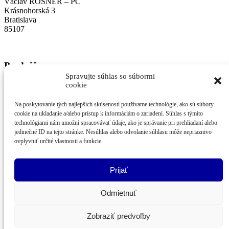
Václav ROSNER – PC
Krásnohorská 3
Bratislava
85107
Predajňa
Spravujte súhlas so súbormi
cookie
Krásnohorská 3, Bratislava-Petržalka, 85107
Otváracie hodiny:
Na poskytovanie tých najlepších skúseností používame technológie, ako sú súbory
cookie na ukladanie a/alebo prístup k informáciám o zariadení. Súhlas s týmito
Pon-Pia 10-18 hod.
technológiami nám umožní spracovávať údaje, ako je správanie pri prehliadaní alebo
jedinečné ID na tejto stránke. Nesúhlas alebo odvolanie súhlasu môže nepriaznivo
Tel.:
+421 905 208 439
ovplyvniť určité vlastnosti a funkcie.
rosnerpc@gmail.com
Užitočné odkazy
Prijať
SA servis
Odmietnuť
Ochrana osobných údajov
Zobraziť predvoľby
spracoval:
www.webovagrafika.sk
,
www.virtualne-prehliadky.com