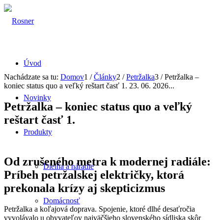
Úvod
Nachádzate sa tu:
Domov
1
/
Články
2
/
Petržalka
3
/
Petržalka –
koniec status quo a veľký reštart časť 1. 23. 06. 2026...
Novinky
Petržalka – koniec status quo a veľký
reštart časť 1.
Produkty
Od zrušeného metra k modernej radiále:
Dielňa a náradie
Príbeh petržalskej električky, ktorá
prekonala krízy aj skepticizmus
Domácnosť
Petržalka a koľajová doprava. Spojenie, ktoré dlhé desaťročia
vyvolávalo u obyvateľov najväčšieho slovenského sídliska skôr