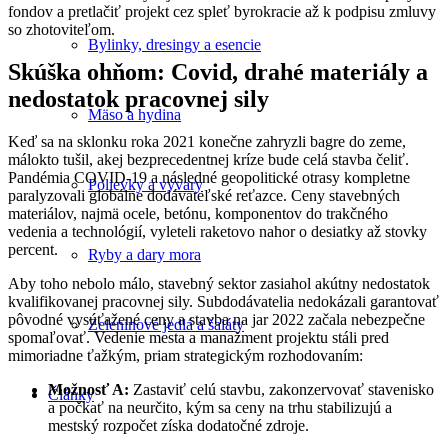
fondov a pretlačiť projekt cez spleť byrokracie až k podpisu zmluvy
so zhotoviteľom.
Bylinky, dresingy a esencie
Skúška ohňom: Covid, drahé materiály a
nedostatok pracovnej sily
Mäso a hydina
Keď sa na sklonku roka 2021 konečne zahryzli bagre do zeme,
málokto tušil, akej bezprecedentnej kríze bude celá stavba čeliť.
Pandémia COVID-19 a následné geopolitické otrasy kompletne
Polievky a vývary
paralyzovali globálne dodávateľské reťazce. Ceny stavebných
materiálov, najmä ocele, betónu, komponentov do trakčného
vedenia a technológií, vyleteli raketovo nahor o desiatky až stovky
percent.
Ryby a dary mora
Aby toho nebolo málo, stavebný sektor zasiahol akútny nedostatok
kvalifikovanej pracovnej sily. Subdodávatelia nedokázali garantovať
pôvodné vysúťažené ceny a stavba na jar 2022 začala nebezpečne
Zeleninové jedlá a šaláty
spomaľovať. Vedenie mesta a manažment projektu stáli pred
mimoriadne ťažkým, priam strategickým rozhodovaním:
Možnosť A:
Zastaviť celú stavbu, zakonzervovať stavenisko
Články
a počkať na neurčito, kým sa ceny na trhu stabilizujú a
mestský rozpočet získa dodatočné zdroje.