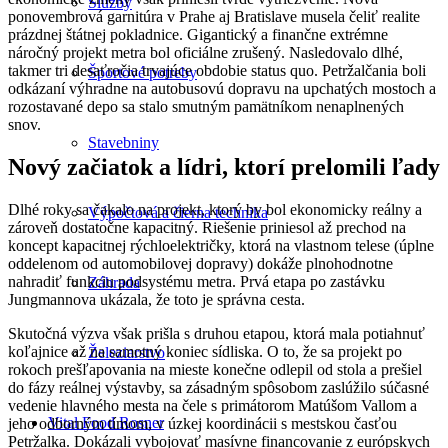
Služby
ponovembrová garnitúra v Prahe aj Bratislave musela čeliť realite
prázdnej štátnej pokladnice. Gigantický a finančne extrémne
náročný projekt metra bol oficiálne zrušený. Nasledovalo dlhé,
takmer tri desaťročia trvajúce obdobie status quo. Petržalčania boli
Športové potreby
odkázaní výhradne na autobusovú dopravu na upchatých mostoch a
rozostavané depo sa stalo smutným pamätníkom nenaplnených
snov.
Stavebniny
Nový začiatok a lídri, ktorí prelomili ľady
Dlhé roky sa čakalo na projekt, ktorý by bol ekonomicky reálny a
Výpočtová a čierna technika
zároveň dostatočne kapacitný. Riešenie priniesol až prechod na
koncept kapacitnej rýchloelektričky, ktorá na vlastnom telese (úplne
oddelenom od automobilovej dopravy) dokáže plnohodnotne
nahradiť funkciu podsystému metra. Prvá etapa po zastávku
Záhrada
Jungmannova ukázala, že toto je správna cesta.
Skutočná výzva však prišla s druhou etapou, ktorá mala potiahnuť
koľajnice až na samotný koniec sídliska. O to, že sa projekt po
Železiarstvo
rokoch prešľapovania na mieste konečne odlepil od stola a prešiel
do fázy reálnej výstavby, sa zásadným spôsobom zaslúžilo súčasné
vedenie hlavného mesta na čele s primátorom Matúšom Vallom a
Vital Food Rosner
jeho odborným tímom, v úzkej koordinácii s mestskou časťou
Petržalka. Dokázali vybojovať masívne financovanie z európskych